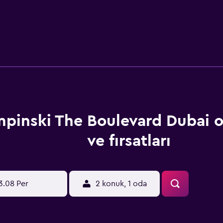
pinski The Boulevard Dubai od
ve fırsatları
3.08 Per
2 konuk, 1 oda