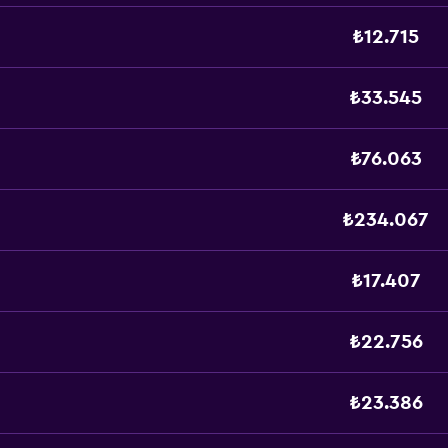
₺12.715
₺33.545
₺76.063
₺234.067
₺17.407
₺22.756
₺23.386