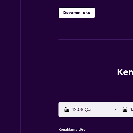
Devamını oku
Kem
12.08 Çar
-
1
Konaklama türü