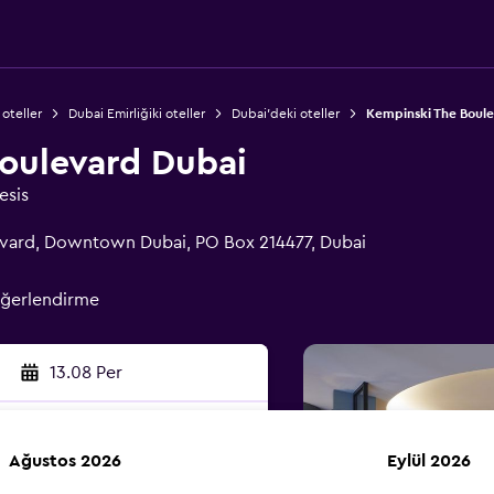
 oteller
Dubai Emirliğiki oteller
Dubai'deki oteller
Kempinski The Boul
oulevard Dubai
esis
vard, Downtown Dubai, PO Box 214477, Dubai
eğerlendirme
13.08 Per
Ağustos 2026
Eylül 2026