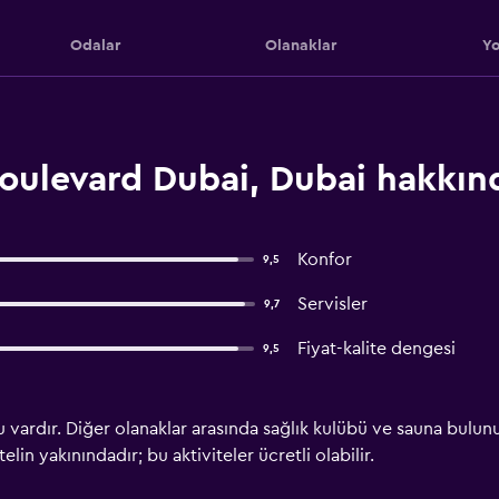
Odalar
Olanaklar
Yo
oulevard Dubai, Dubai hakkın
Konfor
9,5
Servisler
9,7
Fiyat-kalite dengesi
9,5
vardır. Diğer olanaklar arasında sağlık kulübü ve sauna bulunur
lin yakınındadır; bu aktiviteler ücretli olabilir.