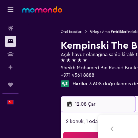
Uçak Bileti
Otel fırsatları
Birleşik Arap Emirlikleri'ndeki
Konaklama
Kempinski The B
Kiralık Araç
Açık havuz olanağına sahip kiralık t
5 yıldız
AI ile Planla
Sheikh Mohamed Bin Rashid Boule
+971 4561 8888
Harika
3.608 doğrulanmış d
9,3
Trips
Türkçe
12.08 Çar
-
2 konuk, 1 oda