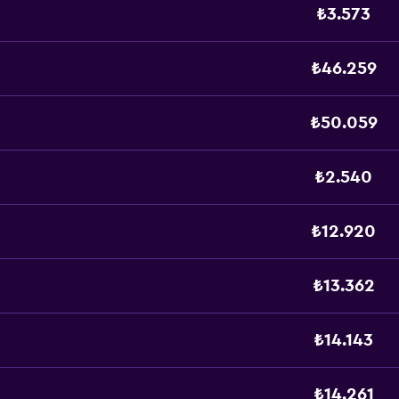
₺3.573
₺46.259
₺50.059
₺2.540
₺12.920
₺13.362
₺14.143
₺14.261