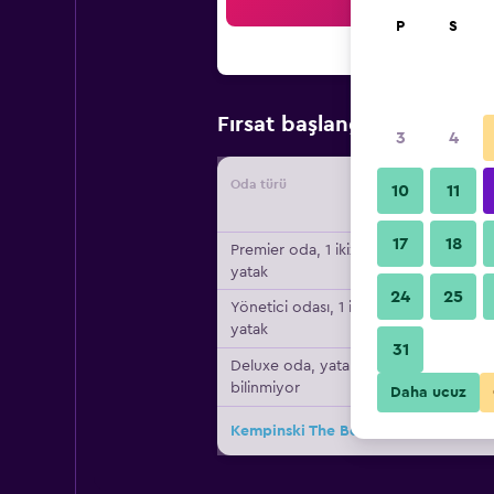
Ar
P
S
₺2.5
Fırsat başlangıç fiyatı
3
4
Oda türü
Tedarikç
10
11
17
18
Premier oda, 1 ikiz
yatak
24
25
Yönetici odası, 1 ikiz
yatak
31
Deluxe oda, yatak türü
bilinmiyor
Daha ucuz
Kempinski The Boulevard Dubai için 