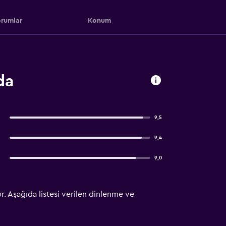
rumlar
Konum
da
9,5
9,4
9,0
. Aşağıda listesi verilen dinlenme ve