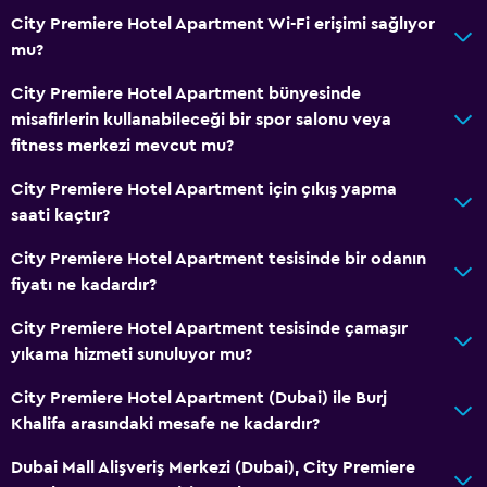
Ek tuvalet
City Premiere Hotel Apartment Wi-Fi erişimi sağlıyor
Küvet
mu?
Bide
City Premiere Hotel Apartment bünyesinde
Tuvalet
misafirlerin kullanabileceği bir spor salonu veya
Tuvalet kağıdı
fitness merkezi mevcut mu?
Diş fırçası
City Premiere Hotel Apartment için çıkış yapma
saati kaçtır?
Genel
City Premiere Hotel Apartment tesisinde bir odanın
Cam Kenarı
fiyatı ne kadardır?
Aile odaları
City Premiere Hotel Apartment tesisinde çamaşır
Ahşap veya parke yer döşemesi
yıkama hizmeti sunuluyor mu?
Kent simgesi manzarası
City Premiere Hotel Apartment (Dubai) ile Burj
Sakin sokak manzarası
Khalifa arasındaki mesafe ne kadardır?
Oturma alanı
Dubai Mall Alişveriş Merkezi (Dubai), City Premiere
Terlik