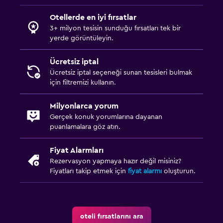
Elbise askılığı
Otellerde en iyi fırsatlar
Gardırop veya dolap
3+ milyon tesisin sunduğu fırsatları tek bir
yerde görüntüleyin.
Medya ve eğlence
Ücretsiz iptal
Düz ekran TV
Ücretsiz iptal seçeneği sunan tesisleri bulmak
için filtremizi kullanın.
Kablo veya Uydu TV
Radyo
Milyonlarca yorum
Televizyon
Gerçek konuk yorumlarına dayanan
puanlamalara göz atın.
DVD oynatıcı
Fiyat Alarmları
Restoranlar
Rezervasyon yapmaya hazır değil misiniz?
Fiyatları takip etmek için
fiyat alarmı
oluşturun.
Restoran
Konaklama birimlerine yiyecek servisi yapılabilir
Yemek odası
oteli fırsatlarını ara