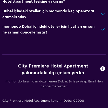
Hotel Apartment tesisine yakın mı?
Çekyat
Dubai içindeki oteller için momondo kaç operatörü
Ses geçirmezlik
aramaktadır?
Telefon
momondo Dubai içindeki oteller için fiyatları en son
Karo/mermer yer döşemesi
ne zaman güncellemiştir?
Şehir manzaralı
Müstakil
Temel özellikler
City Premiere Hotel Apartment
Tüm alanlarda Wi-Fi erişimi
yakınındaki ilgi çekici yerler
İnternet
Yangın söndürücü
momondo tarafından düzenlenen Dubai, Birleşik Arap Emirlikleri
cazibe merkezleri
Ücretsiz tuvalet malzemeleri
Duman alarmları
City Premiere Hotel Apartment konum: Dubai 00000
Klimalı