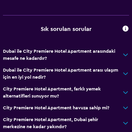
Anahtar erişimi
Anahtar kart erişimi
24 saat resepsiyon
Sık sorulan sorular
Emanet kasası
Şişe su
Dubai ile City Premiere Hotel Apartment arasındaki
Banyo
mesafe ne kadardır?
Saç kurutma makinesi
Dubai ile City Premiere Hotel Apartment arası ulaşım
Bornoz
için en iyi yol nedir?
Özel banyo
City Premiere Hotel Apartment, farklı yemek
Yükseltilmiş klozet
alternatifleri sunuyor mu?
Duş
City Premiere Hotel Apartment havuza sahip mi?
Duş bonesi
City Premiere Hotel Apartment, Dubai şehir
Ek banyo
merkezine ne kadar yakındır?