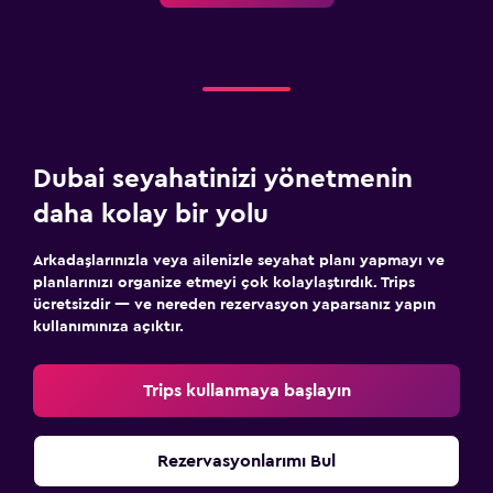
Atıştırmalık büfesi
Yemek masası
Sağlık ve güvenlik
Günlük oda hizmetleri
Ortak alanlarda CCTV
Dubai seyahatinizi yönetmenin
Tesis dışında CCTV
daha kolay bir yolu
24 saat güvenlik
Arkadaşlarınızla veya ailenizle seyahat planı yapmayı ve
İlk yardım seti
planlarınızı organize etmeyi çok kolaylaştırdık. Trips
ücretsizdir — ve nereden rezervasyon yaparsanız yapın
kullanımınıza açıktır.
Dış alan
Dış mekan mobilyası
Trips kullanmaya başlayın
Teras/Veranda
Plaj sandalyesi
Rezervasyonlarımı Bul
Balkon