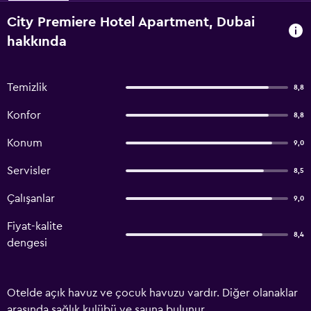
City Premiere Hotel Apartment, Dubai
hakkında
Temizlik
8,8
Konfor
8,8
Konum
9,0
Servisler
8,5
Çalışanlar
9,0
Fiyat-kalite
8,4
dengesi
Otelde açık havuz ve çocuk havuzu vardır. Diğer olanaklar
arasında sağlık kulübü ve sauna bulunur.