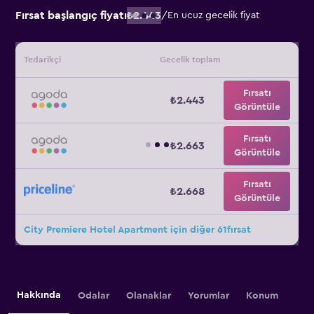
Fırsat başlangıç fiyatı
₺2.443
/
En ucuz gecelik fiyat
Tedarikçi
Gecelik toplam
Fırsatı
₺2.443
Görüntüle
Fırsatı
₺2.663
Görüntüle
Fırsatı
₺2.668
Görüntüle
City Premiere Hotel Apartment için diğer 61fırsat
Hakkında
Odalar
Olanaklar
Yorumlar
Konum