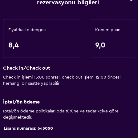
rezervasyonu bilgileri
Engelli otoparkı
Adapte banyo
Üst katlara asansörle erişilebilir
Fiyat-kalite dengesi
Konum puanı
Hizmetler ve kolaylıklar
8,4
9,0
İş merkezi
Araç kiralama
Check in/Check out
Uyandırma servisi
Check-in işlemi 15:00 sonrası, check-out işlemi 12:00 öncesi
Kişisel hizmet
herhangi bir saatte yapılabilir
Yerinde döviz alım satım
Hamam (Türk hamamı)
İptal/ön ödeme
Toplantı/Resmi Yemek
İptal/ön ödeme politikaları oda türüne ve tedarikçiye göre
değişmektedir.
Oda servisi
Lisans numarası: 645050
Tur danışma