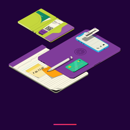
Aile dostu
Bebek yatağı
Çoçuk havuzu
Çocuk menüsü
Çocuk bakıcılığı/çocuk hizmetleri (ücretli)
Park ve ulaşım
Ücretsiz otopark
Özel park yeri
Shuttle servisi (ücretsiz)
Çalışma alanı
Faks/fotokopi
Çalışma masası