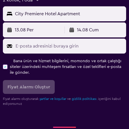
City Premiere Hotel Apartment
13.08 Per
14.08 Cum
Bana ürün ve hizmet bilgilerini, momondo ve ortak çalıştığı
siteler üzerindeki muhteşem fırsatları ve özel teklifleri e-posta
ile gönder.
Fiyat Alarmı Oluştur
Fiyat alarmı oluşturarak
şartlar ve koşullar
ve
gizlilik politikası.
içeriğini kabul
ediyorsunuz