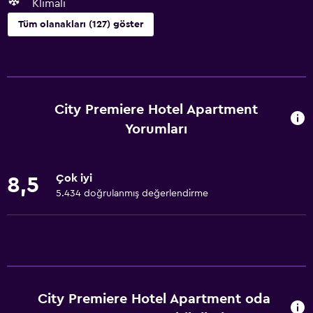
Klimalı
Tüm olanakları (127) göster
Erişilebilirlik ve uygunluk
Birimin tamamına tekerlekli sandalye ile erişilebilir
Hipoalerjenik
City Premiere Hotel Apartment
Hipoalerjenik yastık
Yorumları
Tüysüz yastık
Binada özel daire
Çok iyi
8,5
Özel Sigara İçilir Alan
5.434 doğrulanmış değerlendirme
Özel giriş
Sigara içilmeyen odalar mevcut
Artırılmış erişilebilirlik
Asansör
City Premiere Hotel Apartment oda
Asansörle erişilebilir