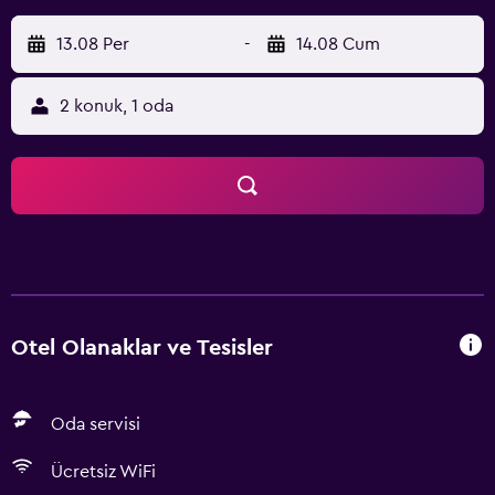
13.08 Per
-
14.08 Cum
2 konuk, 1 oda
Otel Olanaklar ve Tesisler
Oda servisi
Ücretsiz WiFi