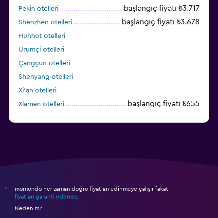
başlangıç fiyatı ₺3.717
Pekin otelleri
başlangıç fiyatı ₺3.678
Shenzhen otelleri
Huhhot otelleri
Urumçi otelleri
Çangçun otelleri
Shenyang otelleri
Xi'an otelleri
başlangıç fiyatı ₺655
Xiamen otelleri
Dalian otelleri
momondo her zaman doğru fiyatları edinmeye çalışır fakat
*
fiyatları garanti edemez
.
Neden mi: