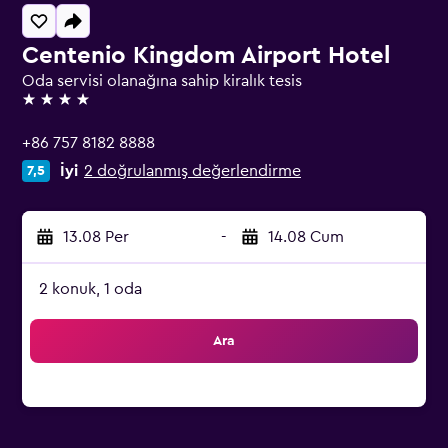
Centenio Kingdom Airport Hotel
Oda servisi olanağına sahip kiralık tesis
4 yıldız
+86 757 8182 8888
İyi
2 doğrulanmış değerlendirme
7,5
13.08 Per
-
14.08 Cum
2 konuk, 1 oda
Ara