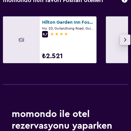
momondo'nun favori Foshan otelleri
Hilton Garden Inn Foshan
No. 20, Guilanzhong Road, Guicheng, Foshan
4 yıldız
8,7
₺2.521
momondo ile otel
rezervasyonu yaparken