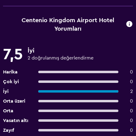
Centenio Kingdom Airport Hotel
Yorumları
7,5
İyi
2 doğrulanmış değerlendirme
Harika
0
Çok iyi
0
İyi
2
Orta üzeri
0
Orta
0
Vasatın altı
0
Zayıf
0