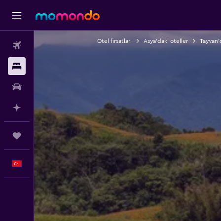
Otel fırsatları
Asya'daki oteller
Tayvan'd
Uçak Bileti
Konaklama
Kiralık Araç
AI ile Planla
Trips
Türkçe