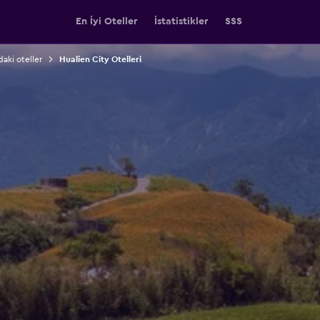
En İyi Oteller
İstatistikler
SSS
aki oteller
Hualien City Otelleri