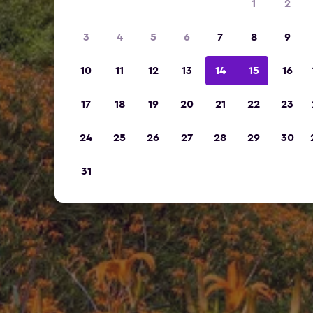
1
2
3
4
5
6
7
8
9
10
11
12
13
14
15
16
17
18
19
20
21
22
23
24
25
26
27
28
29
30
31