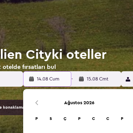
ien Cityki oteller
otelde fırsatları bul
14.08 Cum
-
15.08 Cmt
Ağustos 2026
konaklama seçeneğini karşılaştırır.
P
S
Ç
P
C
C
P