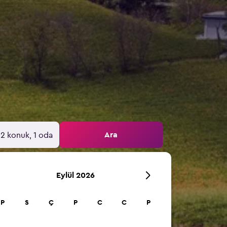
Ara
2 konuk, 1 oda
Eylül 2026
P
S
Ç
P
C
C
P