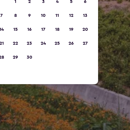
1
2
3
4
5
6
7
8
9
10
11
12
13
14
15
16
17
18
19
20
21
22
23
24
25
26
27
28
29
30