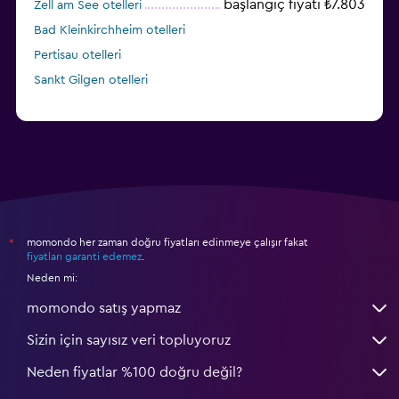
başlangıç fiyatı ₺7.803
Zell am See otelleri
Bad Kleinkirchheim otelleri
Pertisau otelleri
Sankt Gilgen otelleri
momondo her zaman doğru fiyatları edinmeye çalışır fakat
*
fiyatları garanti edemez
.
Neden mi:
momondo satış yapmaz
Sizin için sayısız veri topluyoruz
Neden fiyatlar %100 doğru değil?