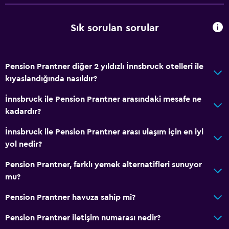
Erişilebilirlik ve uygunluk
Sigara içilmeyen odalar mevcut
Sık sorulan sorular
Hipoalerjenik
Engelli otoparkı
Pension Prantner diğer 2 yıldızlı İnnsbruck otelleri ile
Hipoalerjenik yastık
kıyaslandığında nasıldır?
Alerjisiz oda
İnnsbruck ile Pension Prantner arasındaki mesafe ne
Tüysüz yastık
kadardır?
Üst katlara merdivenle erişilebilir
İnnsbruck ile Pension Prantner arası ulaşım için en iyi
Özel Sigara İçilir Alan
yol nedir?
Pension Prantner, farklı yemek alternatifleri sunuyor
Yapılacaklar
mu?
Doğa Yürüyüşü
Pension Prantner havuza sahip mi?
Masa üstü oyunları/yapbozlar
Pension Prantner iletişim numarası nedir?
Golf