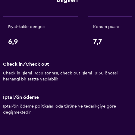
bilgileri
Vücut sabunu
Çöp kutusu
Fiyat-kalite dengesi
Konum puanı
Genel
Nehir manzaralı
6,9
7,7
Oturma alanı
Bahçe manzaralı
Check in/Check out
Ahşap veya parke yer döşemesi
Check-in işlemi 14:30 sonrası, check-out işlemi 10:30 öncesi
Çekyat
herhangi bir saatte yapılabilir
Ses geçirmez odalar
Ses geçirmezlik
İptal/ön ödeme
Telefon
İptal/ön ödeme politikaları oda türüne ve tedarikçiye göre
değişmektedir.
Dağ manzaralı
Kayak depolama