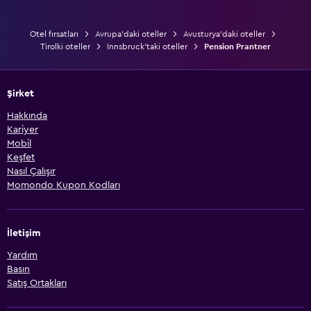
Otel fırsatları
Avrupa'daki oteller
Avusturya'daki oteller
Tirolki oteller
Innsbruck'taki oteller
Pension Prantner
Şirket
Hakkında
Kariyer
Mobil
Keşfet
Nasıl Çalışır
Momondo Kupon Kodları
İletişim
Yardım
Basın
Satış Ortakları