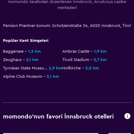
momondo tarafından düzenlenen İnnsbruck, Avusturya cazibe
merkezleri
Emanet kasası
Toplu taşıma biletleri
Pension Prantner konum: Schützenstraße 34, 6020 İnnsbruck, Tirol
Oda servisi
Anahtar erişimi
Popüler Kent Simgeleri
Anahtar kart erişimi
Baggersee
1,3 km
Ambras Castle
1,9 km
Zeughaus
2,1 km
Tivoli Stadium
2,7 km
Dış alan
Tyrolean State Museum
2,9 km
Hofkirche
3,0 km
Teras/Veranda
Alpine Club Museum
3,1 km
Balkon
Açık havada yemek alanı
Dış mekan mobilyası
Bahçe
momondo'nun favori İnnsbruck otelleri
Sağlık ve güvenlik