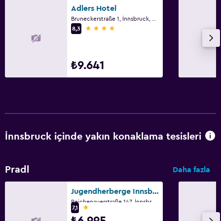
Günlük oda hizmetleri
Adlers Hotel
Bruneckerstraße 1, İnnsbruck, Tirol
İlk yardım seti
4 yıldız
8,3
Ortak alanlarda CCTV
Tesis dışında CCTV
₺9.641
Kasa
Medya ve eğlence
Radyo
Düz ekran TV
İnnsbruck içinde yakın konaklama tesisleri
Kablo veya Uydu TV
Televizyon
Pradl
Daha fazla
Banyo
Jugendherberge Innsbruck
Reichenauerstraße 147, İnnsbruck, Tirol
Duş
1 yıldız
7,1
₺6.995
Tuvalet