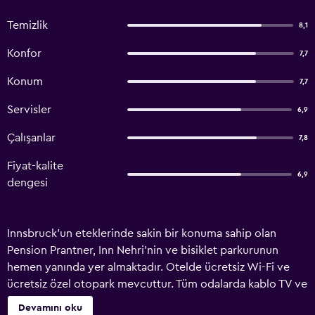
Temizlik
8,1
Konfor
7,7
Konum
7,7
Servisler
6,9
Çalışanlar
7,8
Fiyat-kalite
6,9
dengesi
Innsbruck'un eteklerinde sakin bir konuma sahip olan
Pension Prantner, Inn Nehri'nin ve bisiklet parkurunun
hemen yanında yer almaktadır. Otelde ücretsiz Wi-Fi ve
ücretsiz özel otopark mevcuttur. Tüm odalarda kablo TV ve
banyo bulunmaktadır. Bazı odalar balkonludur. Her sabah
Devamını oku