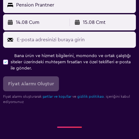
Pension Prantner
14.08 Cum
15.08 Cmt
Bana ürün ve hizmet bilgilerini, momondo ve ortak çalıştığı
siteler üzerindeki muhteşem fırsatları ve özel teklifleri e-posta
ile gönder.
Fiyat Alarmı Oluştur
Fiyat alarmı oluşturarak
şartlar ve koşullar
ve
gizlilik politikası.
içeriğini kabul
ediyorsunuz