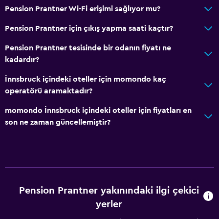
Bisiklete binme
Pension Prantner Wi-Fi erişimi sağlıyor mu?
Okçuluk
Pension Prantner için çıkış yapma saati kaçtır?
Kayak
Pension Prantner tesisinde bir odanın fiyatı ne
Bowling
kadardır?
İnnsbruck içindeki oteller için momondo kaç
Yatak Odası
operatörü aramaktadır?
Kuş tüyü yastık
momondo İnnsbruck içindeki oteller için fiyatları en
Yatak yanında priz
son ne zaman güncellemiştir?
Çalar saat
Çekyat
Elbise askılığı
Gardırop veya dolap
Pension Prantner yakınındaki ilgi çekici
Hizmetler ve kolaylıklar
yerler
Uyandırma servisi