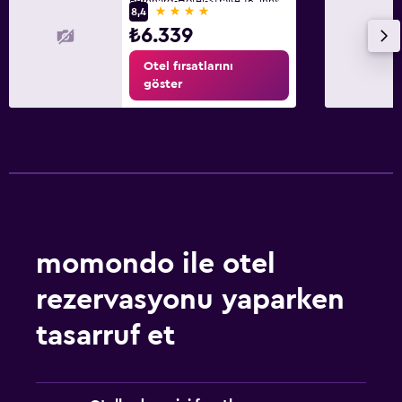
Bernhard-Höfel-Straße 16, İnnsbruck, Tirol
Faks/fotokopi
4 yıldız
8,4
₺6.339
Çalışma masası
Otel fırsatlarını
Aile dostu
göster
Bebek yatağı
Spor
Tenis
momondo ile otel
rezervasyonu yaparken
tasarruf et