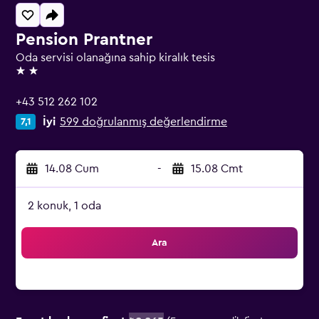
Pension Prantner
Oda servisi olanağına sahip kiralık tesis
2 yıldız
+43 512 262 102
İyi
599 doğrulanmış değerlendirme
7,1
14.08 Cum
-
15.08 Cmt
2 konuk, 1 oda
Ara