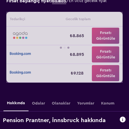
Fırsat başlangıç fiyatı
₺8.865
/
En ucuz gecelik fiyat
Tedarikçi
Gecelik toplam
Fırsatı
₺8.865
Görüntüle
Fırsatı
₺8.895
Görüntüle
Fırsatı
₺9.128
Görüntüle
Hakkında
Odalar
Olanaklar
Yorumlar
Konum
Pension Prantner, İnnsbruck hakkında