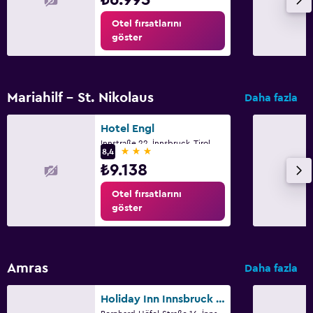
Tuvalet kağıdı
Otel fırsatlarını
göster
Özel banyo
Park ve ulaşım
Mariahilf - St. Nikolaus
Daha fazla
Sokakta park yeri
Ücretsiz otopark
Hotel Engl
Innstraße 22, İnnsbruck, Tirol
Özel park yeri
3 yıldız
8,4
₺9.138
Restoranlar
Otel fırsatlarını
göster
Özel diyet menüleri (talep üzerine)
Konaklama birimlerine yiyecek servisi yapılabilir
Yemek masası
Amras
Daha fazla
Çalışma alanı
Holiday Inn Innsbruck by IHG