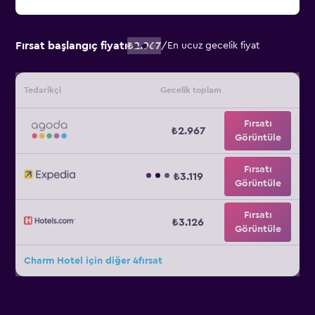
Fırsat başlangıç fiyatı
₺2.967
/
En ucuz gecelik fiyat
Tedarikçi
Gecelik toplam
Fırsatı
₺2.967
Görüntüle
Fırsatı
₺3.119
Görüntüle
Fırsatı
₺3.126
Görüntüle
Charm Hotel için diğer 4fırsat