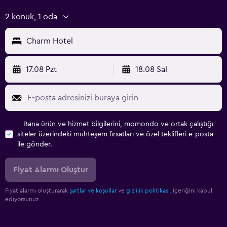
2 konuk, 1 oda
Charm Hotel
17.08 Pzt
18.08 Sal
Bana ürün ve hizmet bilgilerini, momondo ve ortak çalıştığı
siteler üzerindeki muhteşem fırsatları ve özel teklifleri e-posta
ile gönder.
Fiyat Alarmı Oluştur
Fiyat alarmı oluşturarak
şartlar ve koşullar
ve
gizlilik politikası.
içeriğini kabul
ediyorsunuz