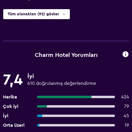
Tüm olanakları (92) göster
Charm Hotel Yorumları
7,4
İyi
610 doğrulanmış değerlendirme
Harika
424
Çok iyi
79
İyi
45
Orta üzeri
19