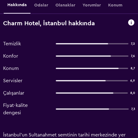
Hakkında
Odalar
Olanaklar
Yorumlar
Konum
Charm Hotel, İstanbul hakkında
Temizlik
7,2
Konfor
7,6
Konum
8,7
Servisler
6,9
Çalışanlar
8,0
Fiyat-kalite
7,3
dengesi
İstanbul'un Sultanahmet semtinin tarihi merkezinde yer