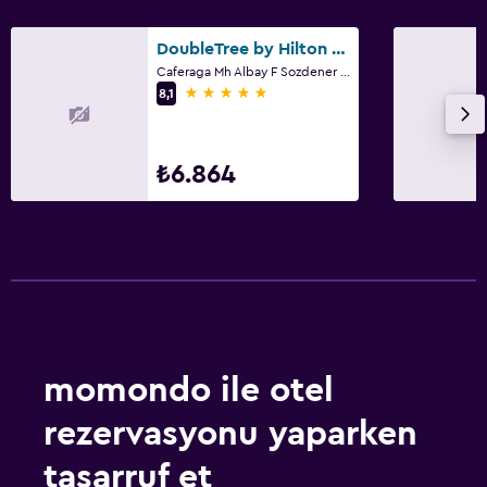
DoubleTree by Hilton Istanbul - Moda
Caferaga Mh Albay F Sozdener Cd 31, İstanbul
5 yıldız
8,1
₺6.864
momondo ile otel
rezervasyonu yaparken
tasarruf et