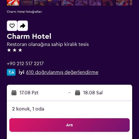
Charm Hotel fotoğrafları
Charm Hotel
Restoran olanağına sahip kiralık tesis
3 yıldız
+90 212 517 2217
İyi
610 doğrulanmış değerlendirme
7,4
17.08 Pzt
-
18.08 Sal
2 konuk, 1 oda
Ara