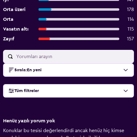
Orta üzeri
178
Orta
114
Vasatın altı
115
Zayıf
157
Sırala
:
En yeni
Tüm filtreler
Henüz yazılı yorum yok
Konuklar bu tesisi değerlendirdi ancak henüz hiç kimse