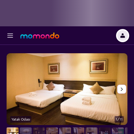
Yatak Odası
1/11
L