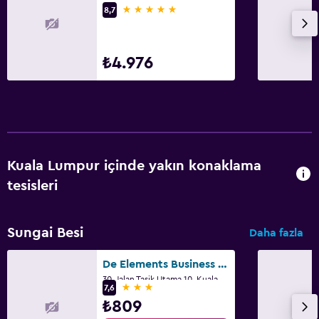
5 yıldız
8,7
₺4.976
Kuala Lumpur içinde yakın konaklama
tesisleri
Sungai Besi
Daha fazla
De Elements Business Hotel Kuala Lumpur
30, Jalan Tasik Utama 10, Kuala Lumpur
3 yıldız
7,6
₺809