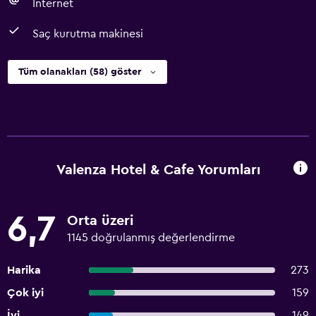
İnternet
Saç kurutma makinesi
Tüm olanakları (58) göster
Valenza Hotel & Cafe Yorumları
6,7
Orta üzeri
1145 doğrulanmış değerlendirme
Harika
273
Çok iyi
159
İyi
149