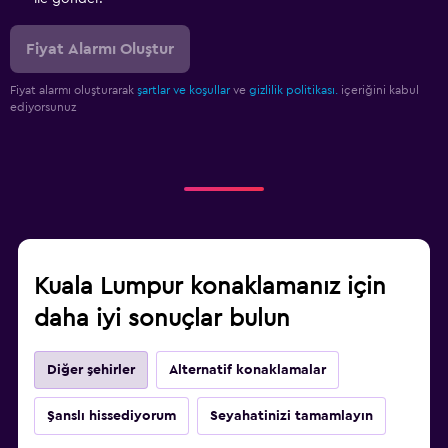
Fiyat Alarmı Oluştur
Fiyat alarmı oluşturarak
şartlar ve koşullar
ve
gizlilik politikası.
içeriğini kabul
ediyorsunuz
Kuala Lumpur konaklamanız için
daha iyi sonuçlar bulun
Diğer şehirler
Alternatif konaklamalar
Şanslı hissediyorum
Seyahatinizi tamamlayın