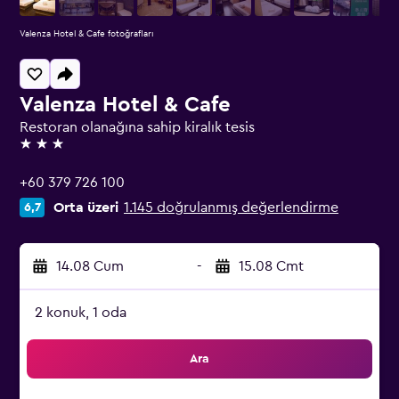
Valenza Hotel & Cafe fotoğrafları
Valenza Hotel & Cafe
Restoran olanağına sahip kiralık tesis
3 yıldız
+60 379 726 100
Orta üzeri
1.145 doğrulanmış değerlendirme
6,7
14.08 Cum
-
15.08 Cmt
2 konuk, 1 oda
Ara