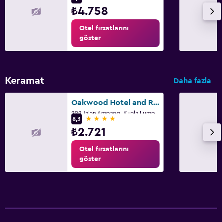
₺4.758
Otel fırsatlarını
göster
Keramat
Daha fazla
Oakwood Hotel and Residence Kuala Lumpur
222 Jalan Ampang, Kuala Lumpur
4 yıldız
8,3
₺2.721
Otel fırsatlarını
göster