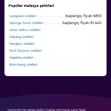
Popüler Malezya şehirleri
başlangıç fiyatı ₺810
Langkawi otelleri
başlangıç fiyatı ₺1.445
George Town otelleri
Johor Bahru otelleri
Sepang otelleri
Pangkor otelleri
Port Dickson otelleri
Malakka otelleri
Brinchang otelleri
momondo her zaman doğru fiyatları edinmeye çalışır fakat
*