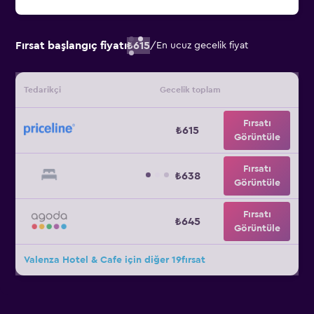
Fırsat başlangıç fiyatı
₺615
/
En ucuz gecelik fiyat
Tedarikçi
Gecelik toplam
Fırsatı
₺615
Görüntüle
Fırsatı
₺638
Görüntüle
Fırsatı
₺645
Görüntüle
Valenza Hotel & Cafe için diğer 19fırsat