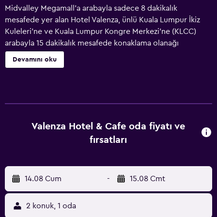
Midvalley Megamall'a arabayla sadece 8 dakikalık
mesafede yer alan Hotel Valenza, ünlü Kuala Lumpur İkiz
Kuleleri'ne ve Kuala Lumpur Kongre Merkezi'ne (KLCC)
arabayla 15 dakikalık mesafede konaklama olanağı
sunmaktadır. Modern odalarda klima ve ücretsiz Wi-Fi
Devamını oku
erişimi mevcuttur. Tüm odalar klima ve kablo TV ile
donatılmıştır. En-suite banyolarda sıcak/soğuk duş
olanakları ve saç kurutma makinesi mevcuttur. Tesisin 24
saat hizmet veren resepsiyonu ütü hizmetlerinin yanı sıra
baskı/fotokopi hizmetleri konusunda yardımcı olabilir. Ek
ücret karşılığında toplantı olanakları da sağlanmaktadır.
Valenza Hotel & Cafe oda fiyatı ve
Hotel Valenza'nın lobisindeki restoranda otantik Tay
fırsatları
vejetaryen yemekleri servis edilmektedir. Otel ayrıca Kuala
Lumpur Uluslararası Havaalanı'na arabayla 1 saat
uzaklıktadır.
14.08 Cum
-
15.08 Cmt
2 konuk, 1 oda