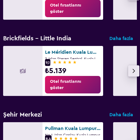
Otel fırsatlarını
göster
Brickfields - Little India
Daha fazla
Le Méridien Kuala Lumpur
2 Jalan Stesen Sentral, Kuala Lumpur
5 yıldız
9,1
₺5.139
Otel fırsatlarını
göster
Şehir Merkezi
Daha fazla
Pullman Kuala Lumpur City Centre - Hotel & Residences
No 4 Jalan Conlay, Kuala Lumpur
5 yıldız
8,4