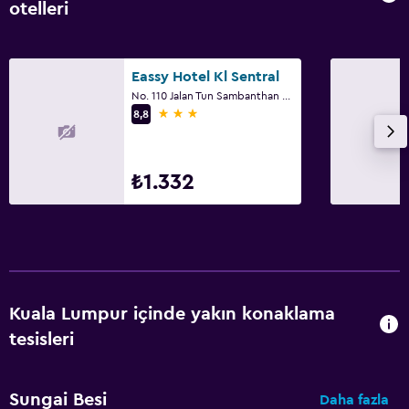
otelleri
Kuş tüyü yastık
Yatak yanında priz
Eassy Hotel Kl Sentral
Elbise askılığı
No. 110 Jalan Tun Sambanthan Brickfield, Kuala Lumpur
3 yıldız
Gardırop veya dolap
8,8
Restoranlar
₺1.332
Atıştırmalık büfesi
Odada kahvaltı
Cafe
Yemek masası
Kuala Lumpur içinde yakın konaklama
Havuz
tesisleri
Çatı havuzu
Açık havuz
Sungai Besi
Daha fazla