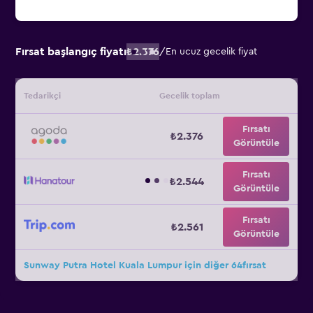
Fırsat başlangıç fiyatı
₺2.376
/
En ucuz gecelik fiyat
Tedarikçi
Gecelik toplam
Fırsatı
₺2.376
Görüntüle
Fırsatı
₺2.544
Görüntüle
Fırsatı
₺2.561
Görüntüle
Sunway Putra Hotel Kuala Lumpur için diğer 64fırsat