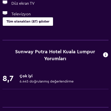
Düz ekran TV
Televizyon
Tüm olanakları (87) göster
Banyo
Duş
Duş bonesi
Sunway Putra Hotel Kuala Lumpur
Ek tuvalet
Yorumları
Küvet
Bide
Çok iyi
8,7
Tuvalet
6.445 doğrulanmış değerlendirme
Tuvalet kağıdı
Diş fırçası
Bornoz