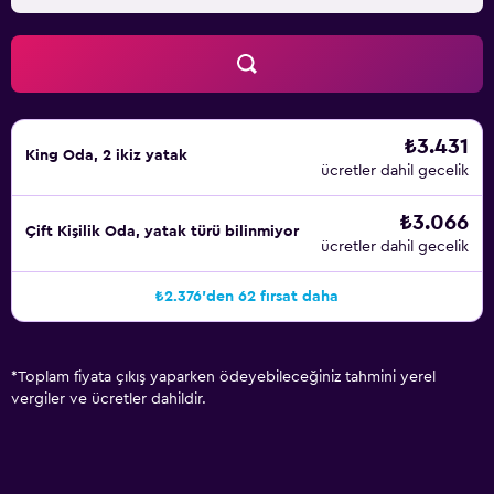
₺3.431
King Oda, 2 ikiz yatak
ücretler dahil gecelik
₺3.066
Çift ​Kişilik Oda, yatak türü bilinmiyor
ücretler dahil gecelik
₺2.376'den 62 fırsat daha
*
Toplam fiyata çıkış yaparken ödeyebileceğiniz tahmini yerel
vergiler ve ücretler dahildir.