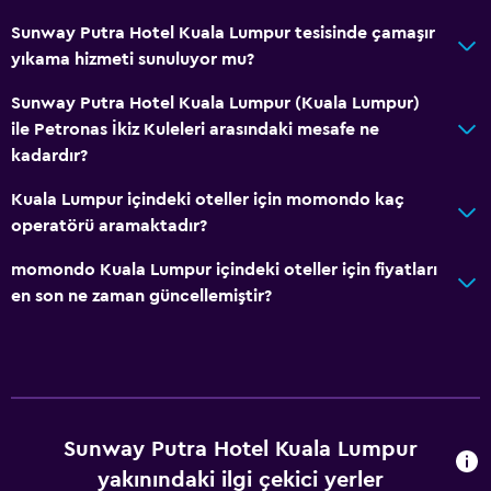
Yemek alanı
Sunway Putra Hotel Kuala Lumpur tesisinde çamaşır
Küçük Mutfak
yıkama hizmeti sunuluyor mu?
Erişilebilirlik ve uygunluk
Sunway Putra Hotel Kuala Lumpur (Kuala Lumpur)
ile Petronas İkiz Kuleleri arasındaki mesafe ne
Asansörle erişilebilir
kadardır?
Engelli otoparkı
Kuala Lumpur içindeki oteller için momondo kaç
Sigara içilmez
operatörü aramaktadır?
Tüysüz yastık
momondo Kuala Lumpur içindeki oteller için fiyatları
Üst katlara asansörle erişilebilir
en son ne zaman güncellemiştir?
Sağlık ve güvenlik
Günlük oda hizmetleri
Ortak alanlarda CCTV
Tesis dışında CCTV
Sunway Putra Hotel Kuala Lumpur
yakınındaki ilgi çekici yerler
24 saat güvenlik