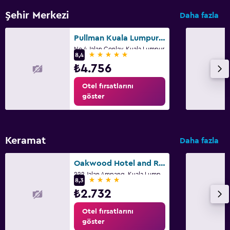
Balkon
Şehir Merkezi
Daha fazla
Pullman Kuala Lumpur City Centre - Hotel & Residences
Çalışma alanı
No 4 Jalan Conlay, Kuala Lumpur
5 yıldız
8,4
Laptop kasası
₺4.756
Çalışma masası
Otel fırsatlarını
göster
Spor
Spor salonu
Keramat
Daha fazla
Oakwood Hotel and Residence Kuala Lumpur
222 Jalan Ampang, Kuala Lumpur
4 yıldız
8,3
₺2.732
Otel fırsatlarını
göster