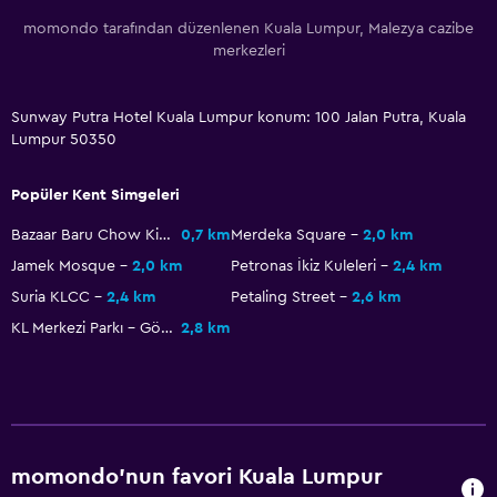
Kasa
momondo tarafından düzenlenen Kuala Lumpur, Malezya cazibe
merkezleri
Park ve ulaşım
Sunway Putra Hotel Kuala Lumpur konum: 100 Jalan Putra, Kuala
Otopark
Lumpur 50350
Havalimanı servisi (ücretli)
Havalimanı servisi
Popüler Kent Simgeleri
Vale park hizmeti
Bazaar Baru Chow Kit
0,7 km
Merdeka Square
2,0 km
Jamek Mosque
2,0 km
Petronas İkiz Kuleleri
2,4 km
Çamaşırhane
Suria KLCC
2,4 km
Petaling Street
2,6 km
Ütüleme servisi
KL Merkezi Parkı - Göl Bahçeleri
2,8 km
Çamaşırhane
Ütü ve ütü masası
Pantolon presi
momondo'nun favori Kuala Lumpur
Yatak Odası