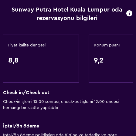
Özel banyo
Sunway Putra Hotel Kuala Lumpur oda
Duş kabini
rezervasyonu bilgileri
Hizmetler ve kolaylıklar
Konferans odaları
Fiyat-kalite dengesi
Konum puanı
İş merkezi
Uyandırma servisi
8,8
9,2
Kişisel hizmet
Emanet kasası
Toplantı/Resmi Yemek
Check in/Check out
Oda servisi
Check-in işlemi 15:00 sonrası, check-out işlemi 12:00 öncesi
Anahtar kart erişimi
herhangi bir saatte yapılabilir
Hızlı çıkış
Şişe su
İptal/ön ödeme
24 saat resepsiyon
İptal/ön ödeme politikaları oda türüne ve tedarikçiye göre