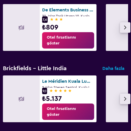
Havuz havluları
De Elements Business Hotel Kuala Lumpur
Manzaralı havuz
30, Jalan Tasik Utama 10, Kuala Lumpur
3 yıldız
7,6
₺809
Medya ve eğlence
Otel fırsatlarını
Düz ekran TV
göster
Kablo veya Uydu TV
Televizyon
Brickfields - Little India
Daha fazla
Aile dostu
Le Méridien Kuala Lumpur
Bebek yatağı
2 Jalan Stesen Sentral, Kuala Lumpur
5 yıldız
9,1
Çoçuk havuzu
₺5.137
Çocuk menüsü
Otel fırsatlarını
göster
Dış alan
Plaj sandalyesi