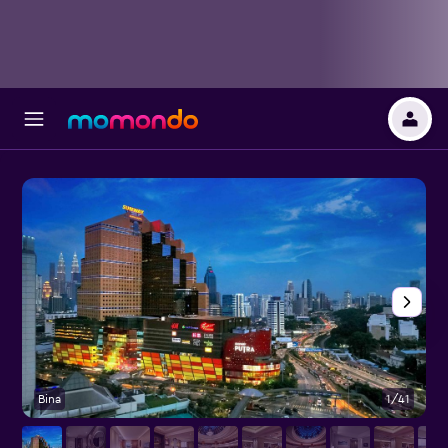
Bina
1/41