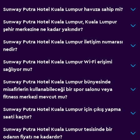
Aile odaları
Sunway Putra Hotel Kuala Lumpur havuza sahip mi?
Oturma alanı
Sunway Putra Hotel Kuala Lumpur, Kuala Lumpur
Terlik
şehir merkezine ne kadar yakındır?
Bağlantılı oda(lar) mevcuttur
Sunway Putra Hotel Kuala Lumpur iletişim numarası
Çekyat
nedir?
Telefon
Sunway Putra Hotel Kuala Lumpur Wi-Fi erişimi
Halı kaplı
sağlıyor mu?
Şehir manzaralı
Sunway Putra Hotel Kuala Lumpur bünyesinde
Depo
misafirlerin kullanabileceği bir spor salonu veya
fitness merkezi mevcut mu?
Mutfak
Sunway Putra Hotel Kuala Lumpur için çıkış yapma
Elektrikli su ısıtıcı
saati kaçtır?
Su ısıtıcı
Sunway Putra Hotel Kuala Lumpur tesisinde bir
Kahve makinesi
odanın fiyatı ne kadardır?