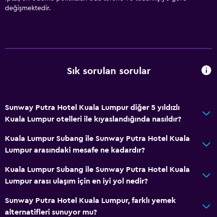
değişmektedir.
Temel özellikler
Ücretsiz WiFi
Yangın söndürücü
Sık sorulan sorular
Ücretsiz tuvalet malzemeleri
Şampuan
Duman alarmları
Sunway Putra Hotel Kuala Lumpur diğer 5 yıldızlı
Adaptör
Kuala Lumpur otelleri ile kıyaslandığında nasıldır?
Vücut sabunu
Kuala Lumpur Subang ile Sunway Putra Hotel Kuala
Klimalı
Lumpur arasındaki mesafe ne kadardır?
Havlu/çarşaf (ek ücret)
Kuala Lumpur Subang ile Sunway Putra Hotel Kuala
Saç kremi
Lumpur arası ulaşım için en iyi yol nedir?
Sunway Putra Hotel Kuala Lumpur, farklı yemek
Genel
alternatifleri sunuyor mu?