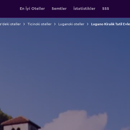
En İyi Oteller
Semtler
İstatistikler
SSS
e'deki oteller
Ticinoki oteller
Luganoki oteller
Lugano Kiralık Tatil Evle