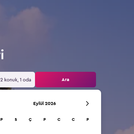
i
Ara
2 konuk, 1 oda
Eylül 2026
P
S
Ç
P
C
C
P