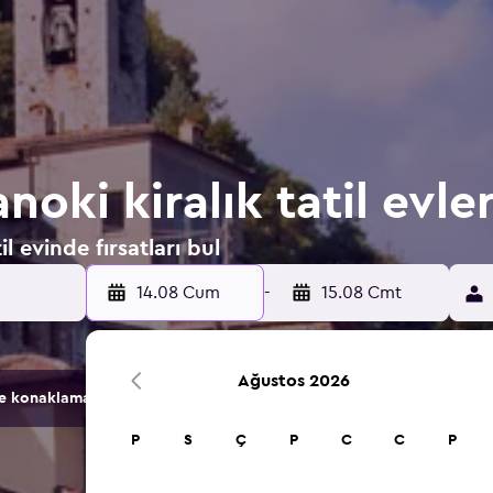
noki kiralık tatil evler
il evinde fırsatları bul
14.08 Cum
-
15.08 Cmt
Ağustos 2026
konaklama seçeneğini karşılaştırır.
P
S
Ç
P
C
C
P