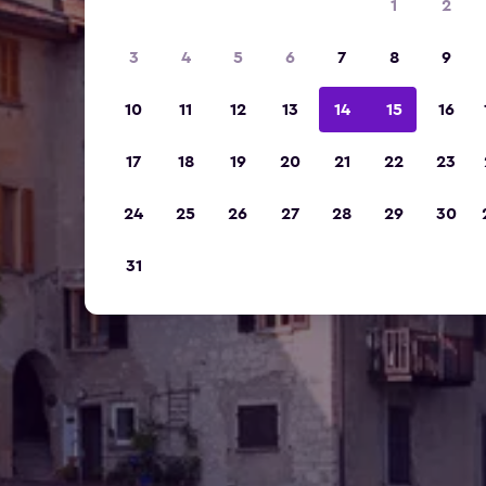
1
2
3
4
5
6
7
8
9
10
11
12
13
14
15
16
17
18
19
20
21
22
23
24
25
26
27
28
29
30
31