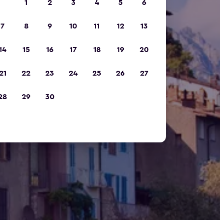
1
2
3
4
5
6
7
8
9
10
11
12
13
14
15
16
17
18
19
20
21
22
23
24
25
26
27
28
29
30