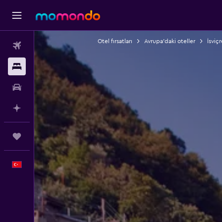
Otel fırsatları
Avrupa'daki oteller
İsviçr
Uçak Bileti
Konaklama
Kiralık Araç
AI ile Planla
Trips
Türkçe