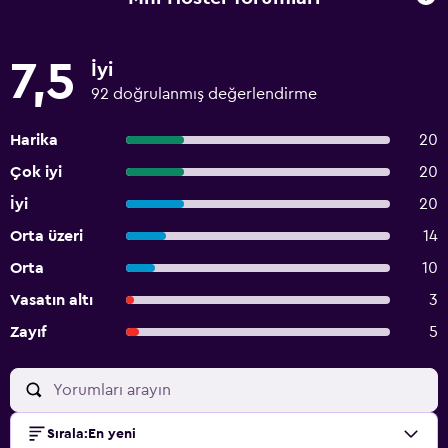
7,5
İyi
92 doğrulanmış değerlendirme
Harika
20
Çok iyi
20
İyi
20
Orta üzeri
14
Orta
10
Vasatın altı
3
Zayıf
5
Sırala
:
En yeni