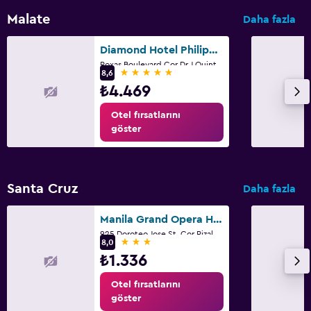
Malate
Daha fazla
Diamond Hotel Philippines
Roxas Boulevard Cor Dr J Quintos St, 0, Manila
5 yıldız
8,6
₺4.469
Otel fırsatlarını
göster
Santa Cruz
Daha fazla
Manila Grand Opera Hotel
925 Doroteo Jose St. Cor Rizal Ave., Manila
3 yıldız
8,0
₺1.336
Otel fırsatlarını
göster