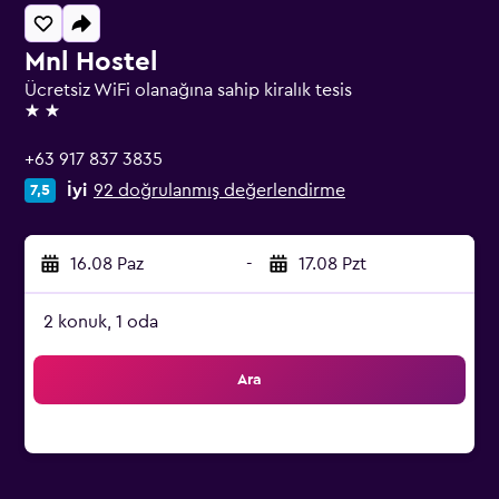
Mnl Hostel
Ücretsiz WiFi olanağına sahip kiralık tesis
2 yıldız
+63 917 837 3835
İyi
92 doğrulanmış değerlendirme
7,5
16.08 Paz
-
17.08 Pzt
2 konuk, 1 oda
Ara