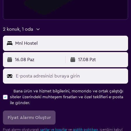
2 konuk, 1 oda
Mnl Hostel
16.08 Paz
17.08 Pzt
Bana ürün ve hizmet bilgilerini, momondo ve ortak çalıştığı
siteler üzerindeki muhteşem fırsatları ve özel teklifleri e-posta
ile gönder.
Fiyat Alarmı Oluştur
Fiyat alarmı oluşturarak
şartlar ve koşullar
ve
gizlilik politikası.
içeriğini kabul