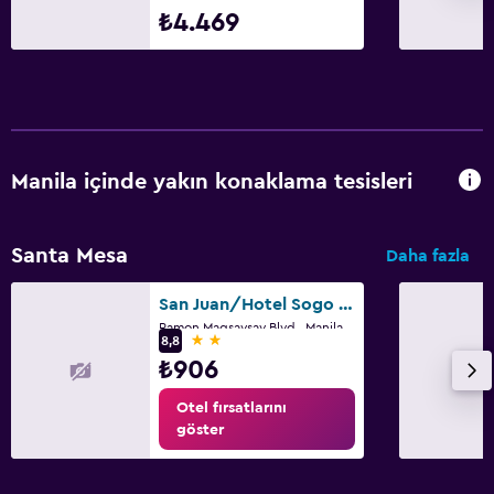
₺4.469
Manila içinde yakın konaklama tesisleri
Santa Mesa
Daha fazla
San Juan/Hotel Sogo Sta Mesa
Ramon Magsaysay Blvd., Manila
2 yıldız
8,8
₺906
Otel fırsatlarını
göster