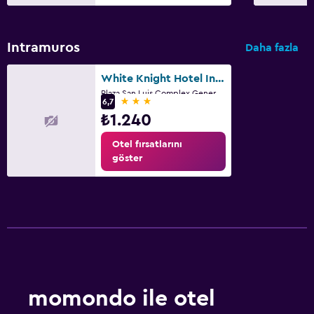
Intramuros
Daha fazla
White Knight Hotel Intramuros
Plaza San Luis Complex General Luna St., Manila
3 yıldız
6,7
₺1.240
Otel fırsatlarını
göster
momondo ile otel