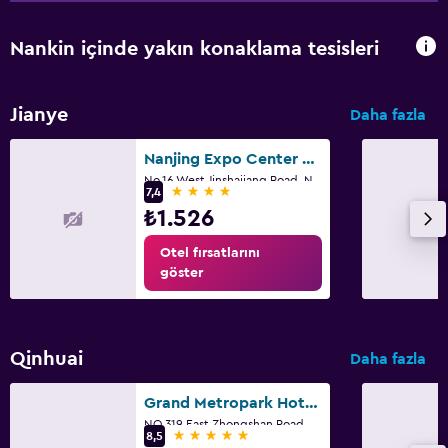
Nankin içinde yakın konaklama tesisleri
Jianye
Daha fazla
Nanjing Expo Center Hotel
No.16 West Jinshajiang Road, Nankin
4 yıldız
7,4
₺1.526
Otel fırsatlarını
göster
Qinhuai
Daha fazla
Grand Metropark Hotel Nanjing
NO 319 East Zhongshan Road, Nankin
5 yıldız
8,5