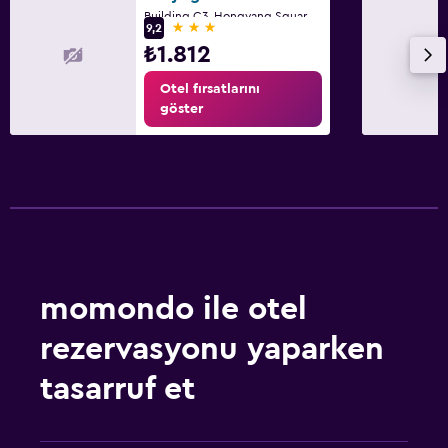
Building C3, Hongyang Square, No. 48, Nankin
3 yıldız
9,2
₺1.812
Otel fırsatlarını
göster
momondo ile otel
rezervasyonu yaparken
tasarruf et