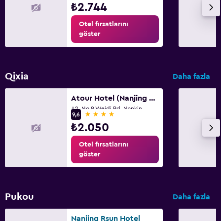
₺2.744
Otel fırsatlarını
göster
Qixia
Daha fazla
Atour Hotel (Nanjing Xianlin University City Shengchuangyuan)
A2, No.9 Weidi Rd, Nankin
4 yıldız
9,6
₺2.050
Otel fırsatlarını
göster
Pukou
Daha fazla
Nanjing Rsun Hotel