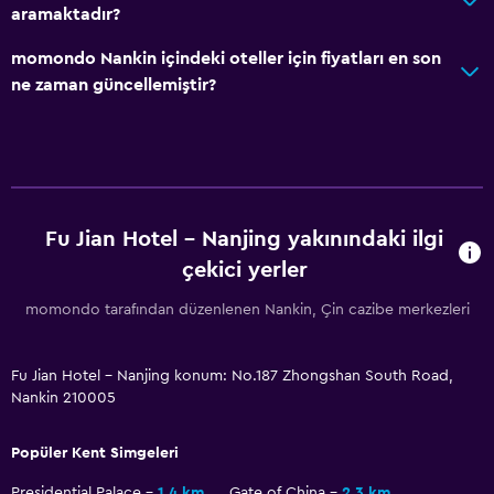
aramaktadır?
momondo Nankin içindeki oteller için fiyatları en son
ne zaman güncellemiştir?
Fu Jian Hotel - Nanjing yakınındaki ilgi
çekici yerler
momondo tarafından düzenlenen Nankin, Çin cazibe merkezleri
Fu Jian Hotel - Nanjing konum: No.187 Zhongshan South Road,
Nankin 210005
Popüler Kent Simgeleri
Presidential Palace
1,4 km
Gate of China
2,3 km