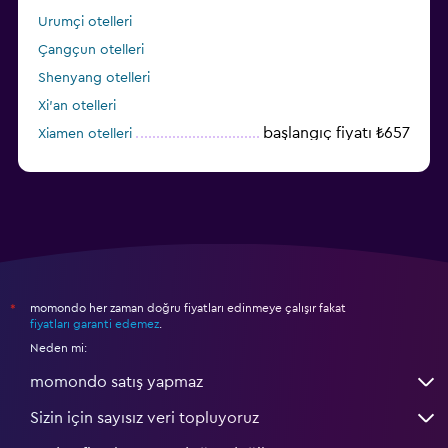
Urumçi otelleri
Çangçun otelleri
Shenyang otelleri
Xi'an otelleri
başlangıç fiyatı ₺657
Xiamen otelleri
Dalian otelleri
momondo her zaman doğru fiyatları edinmeye çalışır fakat
*
fiyatları garanti edemez
.
Neden mi:
momondo satış yapmaz
Sizin için sayısız veri topluyoruz