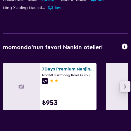
Ming Xiaoling Mausoleum
3,3 km
momondo'nun favori Nankin otelleri
7Days Premium Nanjing Xinjiekou Shanghai Road Subway Station
No.168 Hanzhong Road Gulou District, Nanjing, Nankin
2 yıldız
7,9
₺953