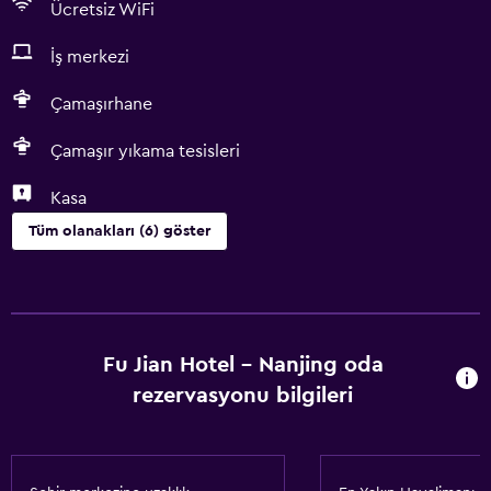
Ücretsiz WiFi
İş merkezi
Çamaşırhane
Çamaşır yıkama tesisleri
Kasa
Tüm olanakları (6) göster
Çamaşırhane
Çamaşır yıkama tesisleri
Çamaşırhane
Fu Jian Hotel - Nanjing oda
rezervasyonu bilgileri
Hizmetler ve kolaylıklar
Oda servisi
İş merkezi