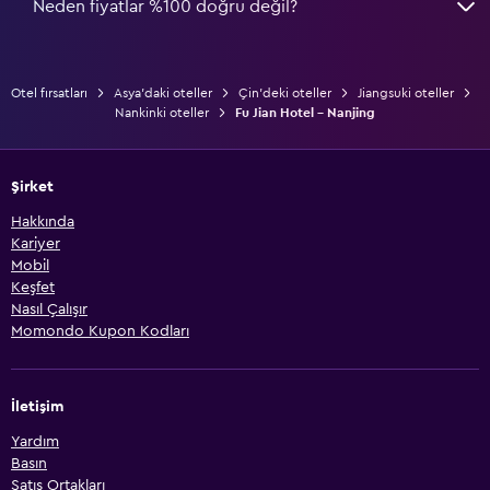
Neden fiyatlar %100 doğru değil?
Otel fırsatları
Asya'daki oteller
Çin'deki oteller
Jiangsuki oteller
Nankinki oteller
Fu Jian Hotel - Nanjing
Şirket
Hakkında
Kariyer
Mobil
Keşfet
Nasıl Çalışır
Momondo Kupon Kodları
İletişim
Yardım
Basın
Satış Ortakları