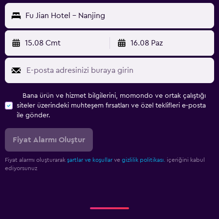
Fu Jian Hotel - Nanjing
15.08 Cmt
16.08 Paz
Bana ürün ve hizmet bilgilerini, momondo ve ortak çalıştığı
siteler üzerindeki muhteşem fırsatları ve özel teklifleri e-posta
ile gönder.
Fiyat Alarmı Oluştur
Fiyat alarmı oluşturarak
şartlar ve koşullar
ve
gizlilik politikası.
içeriğini kabul
ediyorsunuz