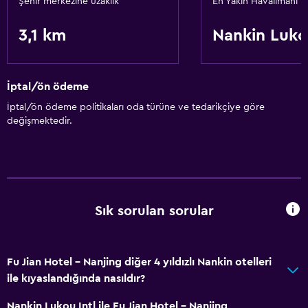
Şehir merkezine uzaklık
En Yakın Havalimanı
3,1 km
Nankin Luko
Sağlık ve güvenlik
Kasa
İptal/ön ödeme
Temel özellikler
İptal/ön ödeme politikaları oda türüne ve tedarikçiye göre
Ücretsiz WiFi
değişmektedir.
Sık sorulan sorular
Fu Jian Hotel - Nanjing diğer 4 yıldızlı Nankin otelleri
ile kıyaslandığında nasıldır?
Nankin Lukou Intl ile Fu Jian Hotel - Nanjing