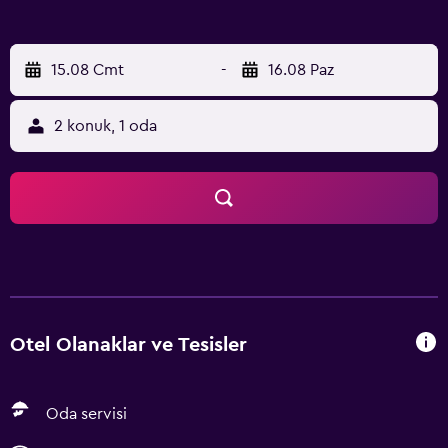
15.08 Cmt
-
16.08 Paz
2 konuk, 1 oda
Otel Olanaklar ve Tesisler
Oda servisi