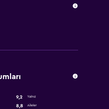
umları
9,2
Yalnız
8,8
Aileler