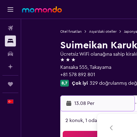
Uçak Bileti
Otel fırsatları
Asya'daki oteller
Japonya
Konaklama
Suimeikan Karuk
Kiralık Araç
Ücretsiz WiFi olanağına sahip kiralı
3 yıldız
AI ile Planla
Kansaka 555, Takayama
+81 578 892 801
Çok iyi
329 doğrulanmış değ
8,7
Trips
Türkçe
13.08 Per
-
2 konuk, 1 oda