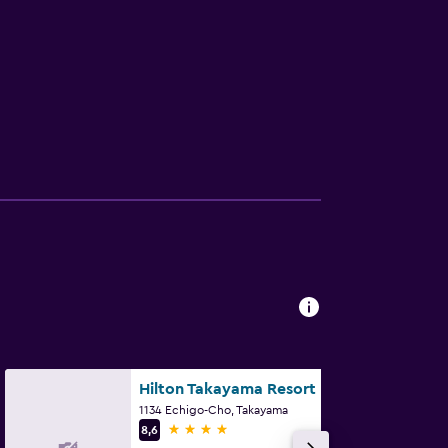
Hilton Takayama Resort
1134 Echigo-Cho, Takayama
4 yıldız
8,6