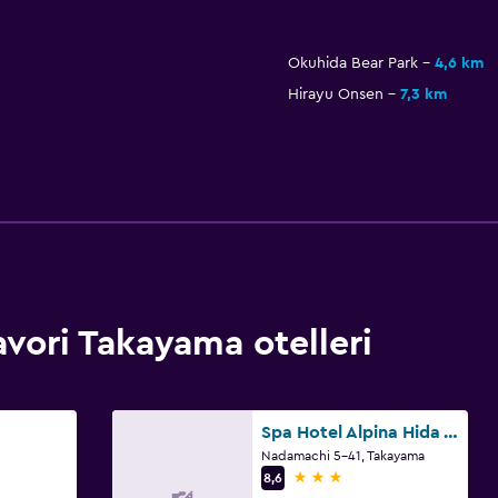
Okuhida Bear Park
4,6 km
Hirayu Onsen
7,3 km
ori Takayama otelleri
Spa Hotel Alpina Hida Takayama
Nadamachi 5-41, Takayama
3 yıldız
8,6