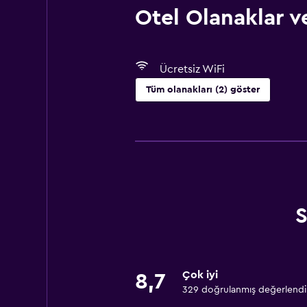
Otel Olanaklar ve
Ücretsiz WiFi
Tüm olanakları (2) göster
Genel
Depo
S
Çok iyi
8,7
329 doğrulanmış değerlend