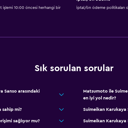
t işlemi 10:00 öncesi herhangi bir
İptal/ön ödeme politikaları
Sık sorulan sorular
a Sanso arasındaki
Matsumoto ile Suimei
en iyi yol nedir?
 sahip mi?
Suimeikan Karukaya S
rişimi sağlıyor mu?
Suimeikan Karukaya S