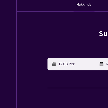
Hakkında
Su
13.08 Per
-
1