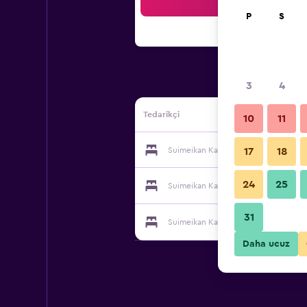
Ar
P
S
3
4
Tedarikçi
10
11
Suimeikan Karukaya Sanso tedarikçisi
17
18
24
25
Suimeikan Karukaya Sanso tedarikçisi
31
Suimeikan Karukaya Sanso tedarikçisi
Daha ucuz