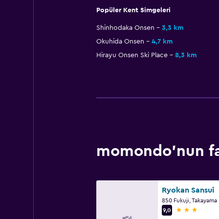
Popüler Kent Simgeleri
Shinhodaka Onsen
3,3 km
Okuhida Onsen
4,7 km
Hirayu Onsen Ski Place
8,3 km
momondo'nun fav
Ryokan Sansui
850 Fukuji, Takayama
3 yıldız
9,0