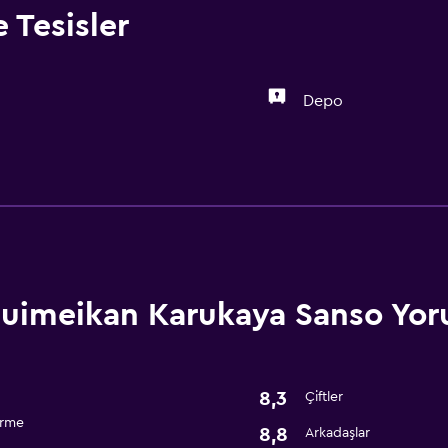
 Tesisler
Depo
Temel özellikler
Ücretsiz WiFi
uimeikan Karukaya Sanso Yor
8,3
Çiftler
irme
8,8
Arkadaşlar