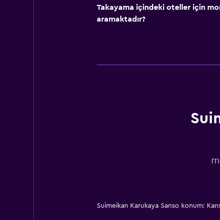
Takayama içindeki oteller için 
aramaktadır?
Sui
m
Suimeikan Karukaya Sanso konum: Kan