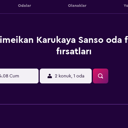
Odalar
Olanaklar
Yo
imeikan Karukaya Sanso oda fi
fırsatları
4.08 Cum
2 konuk, 1 oda