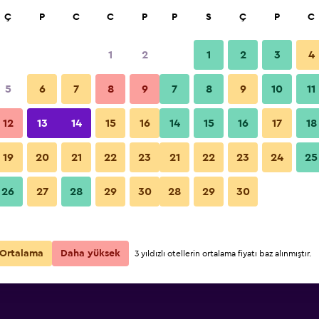
a
Ç
P
C
C
P
P
S
Ç
P
C
1
2
1
2
3
4
5
6
7
8
9
7
8
9
10
11
12
13
14
15
16
14
15
16
17
18
Fiyatları Göster
19
20
21
22
23
21
22
23
24
25
26
27
28
29
30
28
29
30
Fiyatları Göster
Fiyatları Göster
Ortalama
Daha yüksek
3 yıldızlı otellerin ortalama fiyatı baz alınmıştır.