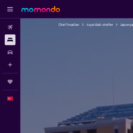
Otel fırsatları
Asya'daki oteller
Japonya
Uçak Bileti
Konaklama
Kiralık Araç
AI ile Planla
Trips
Türkçe