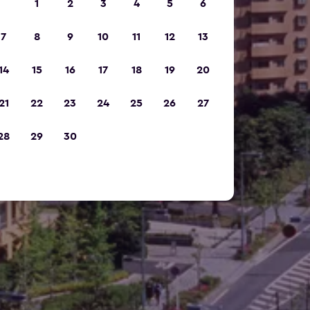
1
2
3
4
5
6
7
8
9
10
11
12
13
14
15
16
17
18
19
20
21
22
23
24
25
26
27
28
29
30