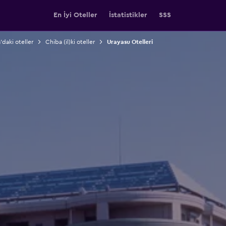
En İyi Oteller
İstatistikler
SSS
'daki oteller
Chiba (il)ki oteller
Urayasu Otelleri