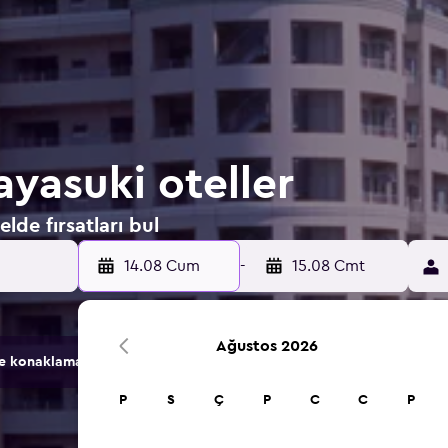
ayasuki oteller
lde fırsatları bul
14.08 Cum
-
15.08 Cmt
Ağustos 2026
konaklama seçeneğini karşılaştırır.
P
S
Ç
P
C
C
P