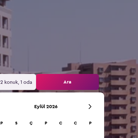
Ara
2 konuk, 1 oda
Eylül 2026
P
S
Ç
P
C
C
P