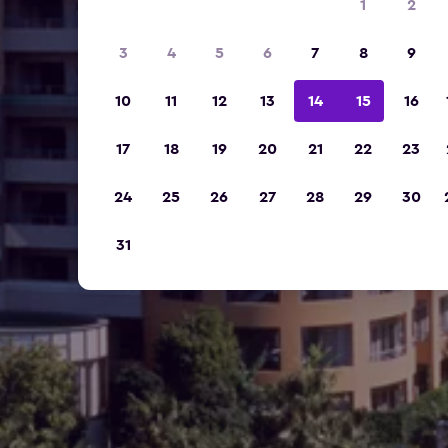
1
2
3
4
5
6
7
8
9
10
11
12
13
14
15
16
17
18
19
20
21
22
23
24
25
26
27
28
29
30
31