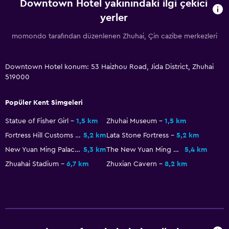
Downtown Hotel yakınındaki ilgi çekici
yerler
momondo tarafından düzenlenen Zhuhai, Çin cazibe merkezleri
Downtown Hotel konum: 53 Haizhou Road, Jida District, Zhuhai
519000
Popüler Kent Simgeleri
Statue of Fisher Girl
1,5 km
Zhuhai Museum
1,5 km
Fortress Hill Customs Site
5,2 km
Lata Stone Fortress
5,2 km
New Yuan Ming Palace
5,3 km
The New Yuan Ming Palace
5,4 km
Zhuahai Stadium
6,7 km
Zhuxian Cavern
8,2 km