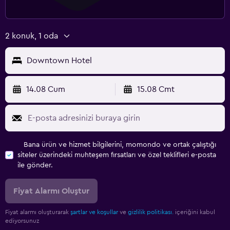
2 konuk, 1 oda
Downtown Hotel
14.08 Cum
15.08 Cmt
Bana ürün ve hizmet bilgilerini, momondo ve ortak çalıştığı
siteler üzerindeki muhteşem fırsatları ve özel teklifleri e-posta
ile gönder.
Fiyat Alarmı Oluştur
Fiyat alarmı oluşturarak
şartlar ve koşullar
ve
gizlilik politikası.
içeriğini kabul
ediyorsunuz