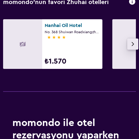
momondo'nun favori Zhuhai otelleri
Nanhai Oil Hotel
No. 368 Shuiwan Roadxiangzhou, Zhuhai
4 yıldız
₺1.570
momondo ile otel
rezervasyonu yaparken