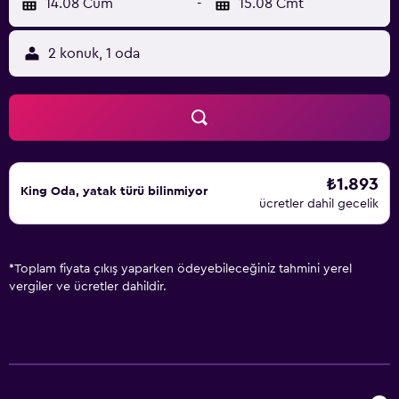
14.08 Cum
-
15.08 Cmt
2 konuk, 1 oda
₺1.893
King Oda, yatak türü bilinmiyor
ücretler dahil gecelik
*
Toplam fiyata çıkış yaparken ödeyebileceğiniz tahmini yerel
vergiler ve ücretler dahildir.