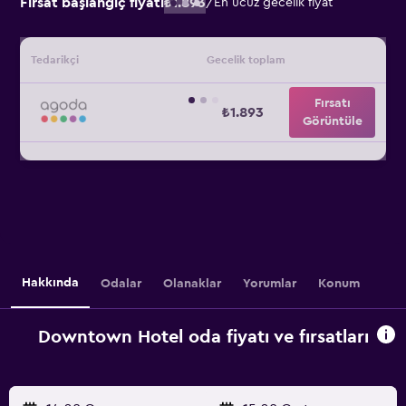
Fırsat başlangıç fiyatı
₺1.893
/
En ucuz gecelik fiyat
Tedarikçi
Gecelik toplam
Fırsatı
₺1.893
Görüntüle
Hakkında
Odalar
Olanaklar
Yorumlar
Konum
Downtown Hotel oda fiyatı ve fırsatları