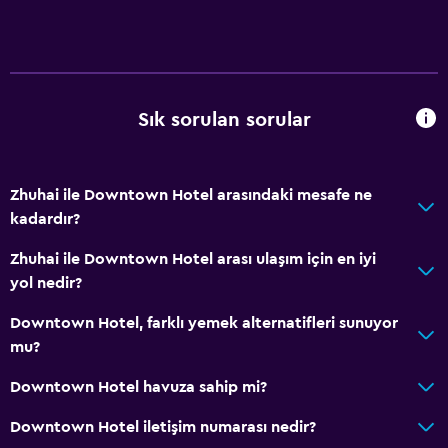
Çamaşırhane
Sağlık ve güvenlik
Kasa
Sık sorulan sorular
Ortak alanlarda CCTV
Zhuhai ile Downtown Hotel arasındaki mesafe ne
Banyo
kadardır?
Saç kurutma makinesi
Zhuhai ile Downtown Hotel arası ulaşım için en iyi
yol nedir?
Yapılacaklar
Downtown Hotel, farklı yemek alternatifleri sunuyor
Oyun odası
mu?
Genel
Downtown Hotel havuza sahip mi?
Depo
Downtown Hotel iletişim numarası nedir?