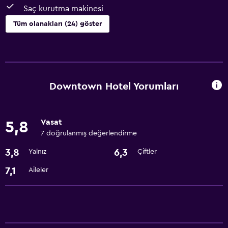
Saç kurutma makinesi
Tüm olanakları (24) göster
Hizmetler ve kolaylıklar
Oda servisi
İş merkezi
Downtown Hotel Yorumları
Hızlı çıkış
Kişisel hizmet
Vasat
5,8
Emanet kasası
7 doğrulanmış değerlendirme
Toplantı/Resmi Yemek
3,8
6,3
Yalnız
Çiftler
24 saat resepsiyon
7,1
Aileler
Temel özellikler
Ücretsiz WiFi
Tüm alanlarda Wi-Fi erişimi