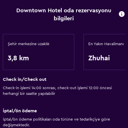
İnternet
Downtown Hotel oda rezervasyonu
Yangın söndürücü
bilgileri
Klimalı
Restoranlar
Şehir merkezine uzaklık
En Yakın Havalimanı
Restoran
3,8 km
Zhuhai
Otomat (içecek)
Otomat (atıştırmalık)
Check in/Check out
Erişilebilirlik ve uygunluk
Check-in işlemi 14:00 sonrası, check-out işlemi 12:00 öncesi
Asansör
herhangi bir saatte yapılabilir
Özel Sigara İçilir Alan
İptal/ön ödeme
Çamaşırhane
İptal/ön ödeme politikaları oda türüne ve tedarikçiye göre
değişmektedir.
Çamaşır yıkama tesisleri