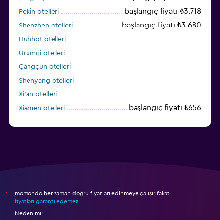
başlangıç fiyatı ₺3.718
Pekin otelleri
başlangıç fiyatı ₺3.680
Shenzhen otelleri
Huhhot otelleri
Urumçi otelleri
Çangçun otelleri
Shenyang otelleri
Xi'an otelleri
başlangıç fiyatı ₺656
Xiamen otelleri
Dalian otelleri
momondo her zaman doğru fiyatları edinmeye çalışır fakat
*
fiyatları garanti edemez
.
Neden mi: