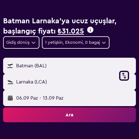
Batman Larnaka'ya ucuz uçuşlar,
başlangıç fiyatı
₺31.025
Gidiş dönüş
1 yetişkin, Ekonomi, 0 bagaj
Batman (BAL)
Larnaka (LCA)
06.09 Paz
-
13.09 Paz
Ara