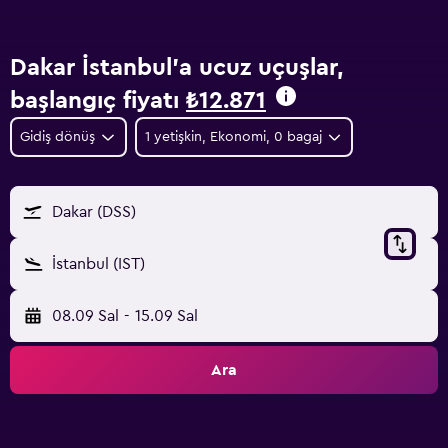
Dakar İstanbul'a ucuz uçuşlar,
başlangıç fiyatı
₺12.871
Gidiş dönüş
1 yetişkin, Ekonomi, 0 bagaj
Dakar (DSS)
İstanbul (IST)
08.09 Sal
-
15.09 Sal
Ara