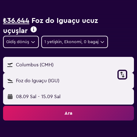
₺36.644
Foz do Iguaçu ucuz
uçuşlar
Gidiş dönüş
1 yetişkin, Ekonomi, 0 bagaj
Columbus (CMH)
Foz do Iguaçu (IGU)
08.09 Sal
-
15.09 Sal
Ara