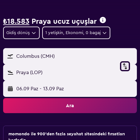
₺18.583
Praya ucuz uçuşlar
Gidiş dönüş
1 yetişkin, Ekonomi, 0 bagaj
Columbus (CMH)
Praya (LOP)
06.09 Paz
-
13.09 Paz
Ara
momondo ile 900'den fazla seyahat sitesindeki fırsatları