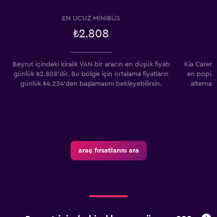
EN UCUZ MINIBÜS
₺2.808
Beyrut içindeki kiralık VAN bir aracın en düşük fiyatı
Kia Carens
günlük ₺2.808'dir. Bu bölge için ortalama fiyatların
en popüle
günlük ₺4.234'den başlamasını bekleyebilirsin.
alternat
araç fırsatlarını ara