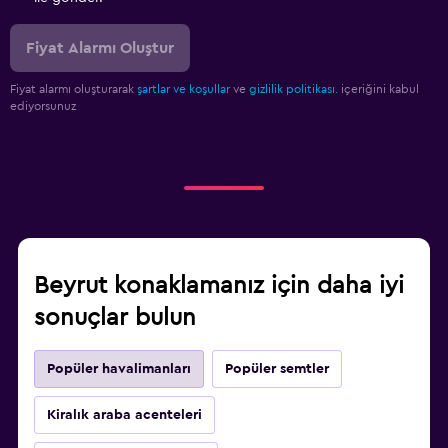
Fiyat Alarmı Oluştur
Fiyat alarmı oluşturarak
şartlar ve koşullar
ve
gizlilik politikası.
içeriğini kabul
ediyorsunuz
Beyrut konaklamanız için daha iyi
sonuçlar bulun
Popüler havalimanları
Popüler semtler
Kiralık araba acenteleri