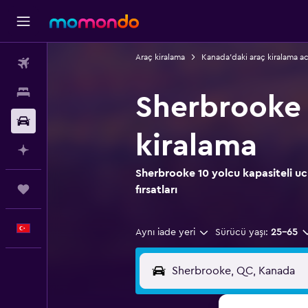
Araç kiralama
Kanada'daki araç kiralama ac
Uçak Bileti
Konaklama
Sherbrooke 
Kiralık Araç
kiralama
AI ile Planla
Sherbrooke 10 yolcu kapasiteli uc
Trips
fırsatları
Türkçe
Aynı iade yeri
Sürücü yaşı:
25-65