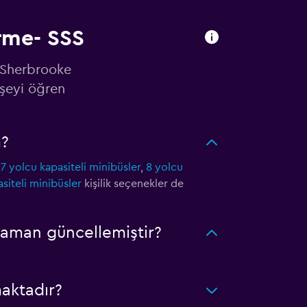
ürme- SSS
n Sherbrooke
şeyi öğren
m?
,
7 yolcu kapasiteli minibüsler
,
8 yolcu
siteli minibüsler
kişilik seçenekler de
zaman güncellemiştir?
aktadır?