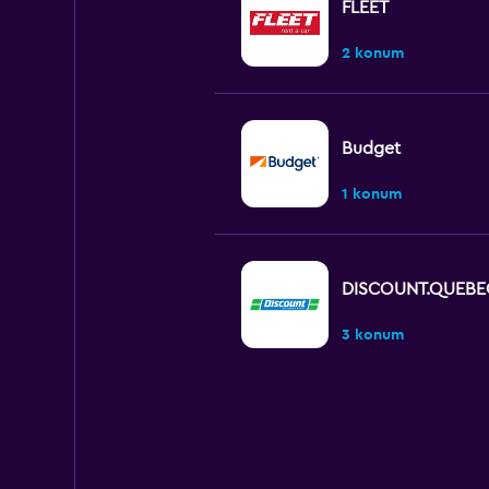
FLEET
2 konum
Budget
1 konum
DISCOUNT.QUEBE
3 konum
keddy by Europca
2 konum