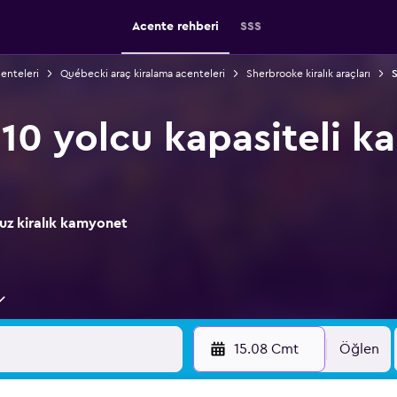
Acente rehberi
SSS
enteleri
Québecki araç kiralama acenteleri
Sherbrooke kiralık araçları
S
10 yolcu kapasiteli 
uz kiralık kamyonet
15.08 Cmt
Öğlen