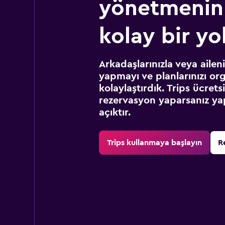
yönetmenin
kolay bir yo
Arkadaşlarınızla veya ailen
yapmayı ve planlarınızı or
kolaylaştırdık. Trips ücret
rezervasyon yaparsanız yap
açıktır.
Trips kullanmaya başlayın
R