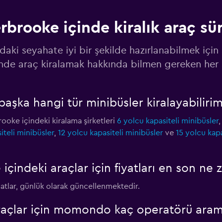
rbrooke içinde kiralık araç s
uck
Fiyatlara göz at
adaki seyahate iyi bir şekilde hazırlanabilmek içi
inde araç kiralamak hakkında bilmen gereken her 
şka hangi tür minibüsler kiralayabiliri
Fiyatlara göz at
rooke içindeki kiralama şirketleri
6 yolcu kapasiteli minibüsler
iteli minibüsler
,
12 yolcu kapasiteli minibüsler
ve
15 yolcu kapa
ndeki araçlar için fiyatları en son ne 
yatlar, günlük olarak güncellenmektedir.
raçlar için momondo kaç operatörü aram