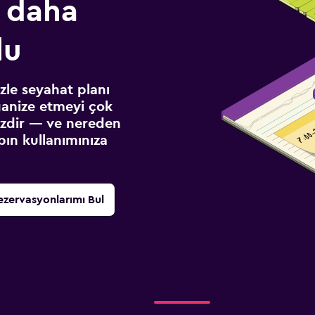
 daha
lu
izle seyahat planı
ganize etmeyi çok
sizdir — ve nereden
ın kullanımınıza
ezervasyonlarımı Bul