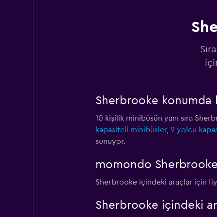
She
Discount Car & Tr
Rentals
Sır
iç
2 konum
Sherbrooke konumda ba
Europcar
10 kişilik minibüsün yanı sıra Sherb
2 konum
kapasiteli minibüsler
,
9 yolcu kapas
sunuyor.
momondo Sherbrooke içi
Sherbrooke içindeki araçlar için fi
Sherbrooke içindeki a