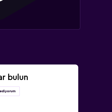
ar bulun
ssediyorum