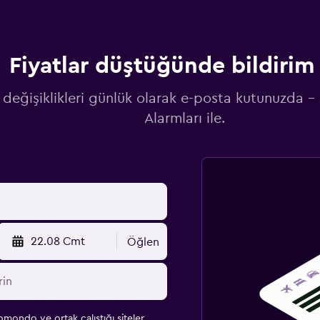
Fiyatlar düştüğünde bildirim 
 değişiklikleri günlük olarak e-posta kutunuzda -
Alarmları ile.
22.08 Cmt
Öğlen
omondo ve ortak çalıştığı siteler