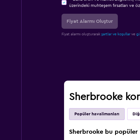
üzerindeki muhteşem fırsatları ve öze
Fiyat Alarmı Oluştur
Fiyat alarmı oluşturarak
şartlar ve koşullar
ve
gi
Sherbrooke kona
Popüler havalimanları
Diğe
Sherbrooke bu popüler h