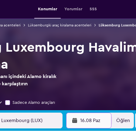
Konumlar
Yorumlar
SSS
ma acenteleri
Lüksemburgki araç kiralama acenteleri
Lüksemburg Luxembour
 Luxembourg Havalim
ma
ı içindeki Alamo kiralık
 karşılaştırın
Sadece Alamo araçları
16.08 Paz
Öğlen