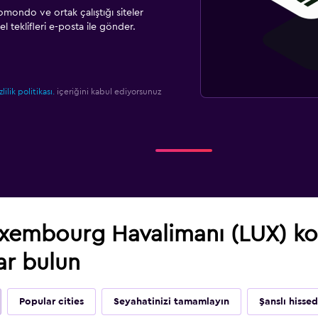
omondo ve ortak çalıştığı siteler
l teklifleri e-posta ile gönder.
zlilik politikası.
içeriğini kabul ediyorsunuz
embourg Havalimanı (LUX) kon
ar bulun
Popular cities
Seyahatinizi tamamlayın
Şanslı hisse