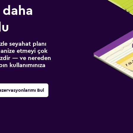
 daha
lu
izle seyahat planı
ganize etmeyi çok
sizdir — ve nereden
ın kullanımınıza
ezervasyonlarımı Bul