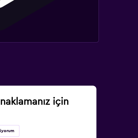
aklamanız için
diyorum