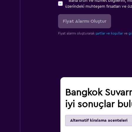
Bana ürün ve hizmet bilgilerini, m
üzerindeki muhteşem fırsatları ve öze
Fiyat Alarmı Oluştur
Fiyat alarmı oluşturarak
şartlar ve koşullar
ve
gi
Bangkok Suvarn
iyi sonuçlar bu
Alternatif kiralama acenteleri