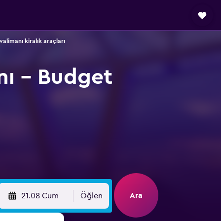
imanı kiralık araçları
ı - Budget
Ara
21.08 Cum
Öğlen