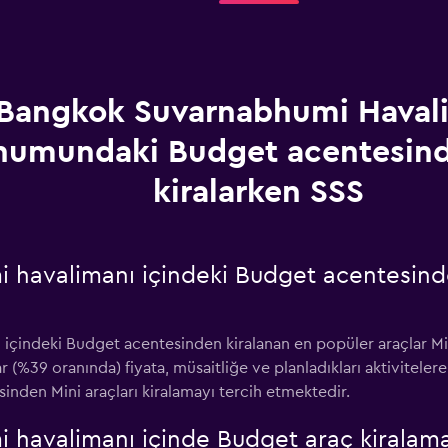
Bangkok Suvarnabhumi Haval
numundaki Budget acentesind
kiralarken SSS
havalimanı içindeki Budget acentesind
indeki Budget acentesinden kiralanan en popüler araçlar Mini 
ılar (%39 oranında) fiyata, müsaitliğe ve planladıkları aktivite
inden Mini araçları kiralamayı tercih etmektedir.
havalimanı içinde Budget araç kiralama