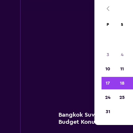
P
S
3
4
10
11
Aşağıd
ara
17
18
24
25
31
Bangkok Suvarnabhumi Hav
Budget Konumlarını göste