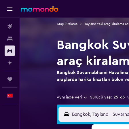
Araç kiralama
Tayland'taki araç kiralama ac
Uçak Bileti
Konaklama
Bangkok Su
Kiralık Araç
araç kirala
AI ile Planla
Bangkok Suvarnabhumi Havalimanı 
Trips
araçlarda harika fırsatları bulun ve
Türkçe
Aynı iade yeri
Sürücü yaşı:
25-65