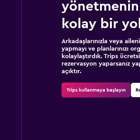
yönetmenin
kolay bir yo
Arkadaşlarınızla veya ailen
yapmayı ve planlarınızı or
kolaylaştırdık. Trips ücret
rezervasyon yaparsanız yap
açıktır.
Trips kullanmaya başlayın
R