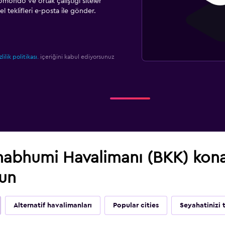
omondo ve ortak çalıştığı siteler
l teklifleri e-posta ile gönder.
zlilik politikası.
içeriğini kabul ediyorsunuz
abhumi Havalimanı (BKK) kona
lun
Alternatif havalimanları
Popular cities
Seyahatinizi