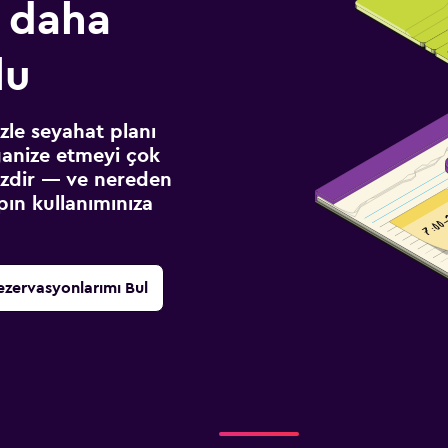
 daha
lu
izle seyahat planı
ganize etmeyi çok
sizdir — ve nereden
ın kullanımınıza
ezervasyonlarımı Bul