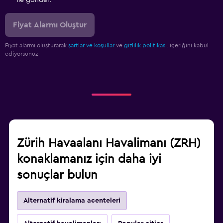
ile gönder.
Fiyat Alarmı Oluştur
Fiyat alarmı oluşturarak
şartlar ve koşullar
ve
gizlilik politikası.
içeriğini kabul
ediyorsunuz
Zürih Havaalanı Havalimanı (ZRH)
konaklamanız için daha iyi
sonuçlar bulun
Alternatif kiralama acenteleri