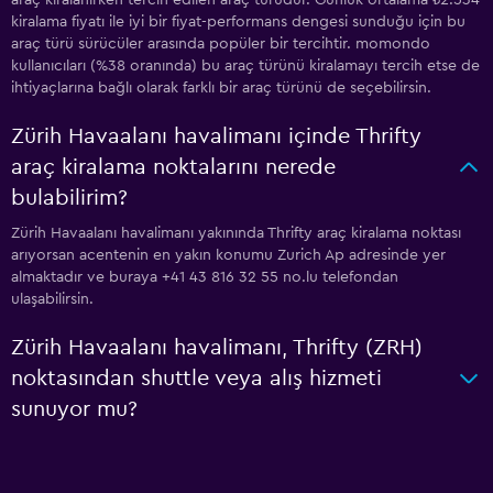
araç kiralanırken tercih edilen araç türüdür. Günlük ortalama ₺2.534
kiralama fiyatı ile iyi bir fiyat-performans dengesi sunduğu için bu
araç türü sürücüler arasında popüler bir tercihtir. momondo
kullanıcıları (%38 oranında) bu araç türünü kiralamayı tercih etse de
ihtiyaçlarına bağlı olarak farklı bir araç türünü de seçebilirsin.
Zürih Havaalanı havalimanı içinde Thrifty
araç kiralama noktalarını nerede
bulabilirim?
Zürih Havaalanı havalimanı yakınında Thrifty araç kiralama noktası
arıyorsan acentenin en yakın konumu Zurich Ap adresinde yer
almaktadır ve buraya +41 43 816 32 55 no.lu telefondan
ulaşabilirsin.
Zürih Havaalanı havalimanı, Thrifty (ZRH)
noktasından shuttle veya alış hizmeti
sunuyor mu?