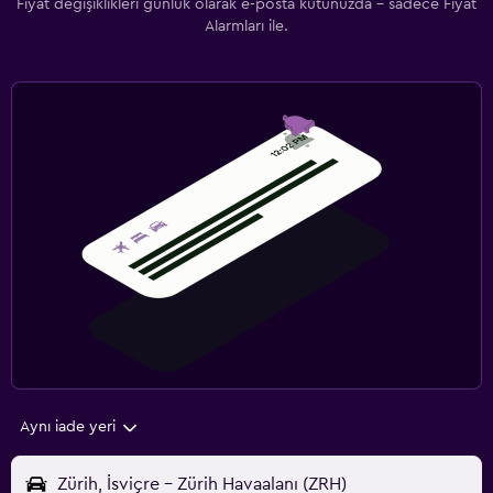
Fiyat değişiklikleri günlük olarak e-posta kutunuzda - sadece Fiyat
Alarmları ile.
Aynı iade yeri
Zürih, İsviçre - Zürih Havaalanı (ZRH)