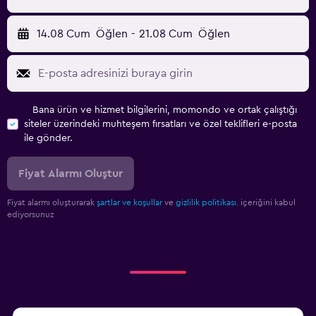
14.08 Cum
Öğlen
-
21.08 Cum
Öğlen
Bana ürün ve hizmet bilgilerini, momondo ve ortak çalıştığı
siteler üzerindeki muhteşem fırsatları ve özel teklifleri e-posta
ile gönder.
Fiyat Alarmı Oluştur
Fiyat alarmı oluşturarak
şartlar ve koşullar
ve
gizlilik politikası.
içeriğini kabul
ediyorsunuz