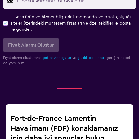
Bana ürün ve hizmet bilgilerini, momondo ve ortak çalıştığı
siteler üzerindeki muhteşem fırsatları ve özel teklifleri e-posta
ile gönder.
Fiyat Alarmı Oluştur
Fiyat alarmı oluşturarak
şartlar ve koşullar
ve
gizlilik politikası.
içeriğini kabul
ediyorsunuz
Fort-de-France Lamentin
Havalimanı (FDF) konaklamanız
için daha iyi sonuçlar bulun