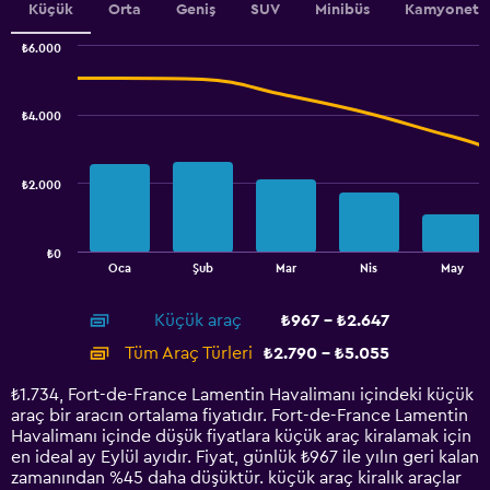
Küçük
Orta
Geniş
SUV
Minibüs
Kamyonet
displaying
values.
₺6.000
Range:
Combination
Chart
1050
graphic.
chart
to
with
₺4.000
1500.
2
data
series.
₺2.000
The
chart
has
₺0
1
End
Oca
Şub
Mar
Nis
May
of
X
interactive
axis
chart
Küçük araç
₺967 - ₺2.647
displaying
categories.
Tüm Araç Türleri
₺2.790 - ₺5.055
Range:
14
₺1.734, Fort-de-France Lamentin Havalimanı içindeki küçük
categories.
araç bir aracın ortalama fiyatıdır. Fort-de-France Lamentin
The
Havalimanı içinde düşük fiyatlara küçük araç kiralamak için
chart
en ideal ay Eylül ayıdır. Fiyat, günlük ₺967 ile yılın geri kalan
has
zamanından %45 daha düşüktür. küçük araç kiralık araçlar
1