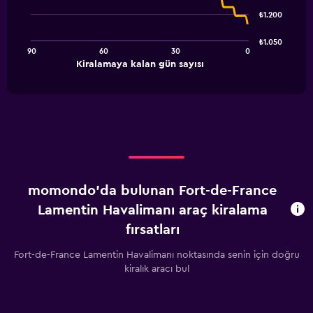
91
₺1.200
data
points.
₺1.050
90
60
30
0
The
End
Kiralamaya kalan gün sayısı
chart
of
interactive
has
chart
1
X
axis
displaying
Kiralamaya
kalan
gün
momondo'da bulunan Fort-de-France
sayısı.
Range:
Lamentin Havalimanı araç kiralama
91
fırsatları
categories.
The
Fort-de-France Lamentin Havalimanı noktasında senin için doğru
chart
kiralık aracı bul
has
1
Y
axis