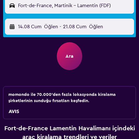
Fort-de-France, Martinik - Lamentin (FDF)
14.08 Cum
Öğlen
-
21.08 Cum
Öğlen
Ara
momondo ile 70.000'den fazla lokasyonda kiralama
şirketlerinin sunduğu fırsatları keşfedin.
Fort-de-France Lamentin Havalimanı içindeki
araç kiralama trendleri ve veriler