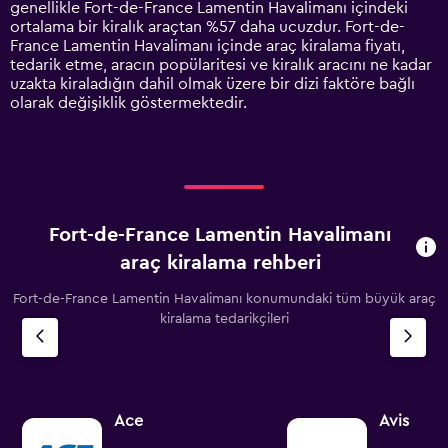
genellikle Fort-de-France Lamentin Havalimanı içindeki
Y
ortalama bir kiralık araçtan %57 daha ucuzdur. Fort-de-
axis
France Lamentin Havalimanı içinde araç kiralama fiyatı,
displaying
tedarik etme, aracın popülaritesi ve kiralık aracını ne kadar
values.
uzakta kiraladığın dahil olmak üzere bir dizi faktöre bağlı
Range:
olarak değişiklik göstermektedir.
0
to
6000.
Fort-de-France Lamentin Havalimanı
araç kiralama rehberi
Fort-de-France Lamentin Havalimanı konumundaki tüm büyük araç
kiralama tedarikçileri
Ace
Avis