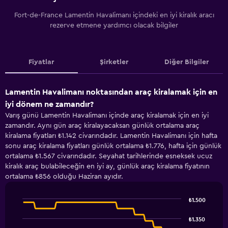
Fort-de-France Lamentin Havalimanı içindeki en iyi kiralık aracı
rezerve etmene yardımcı olacak bilgiler
Fiyatlar
Şirketler
Diğer Bilgiler
Lamentin Havalimanı noktasından araç kiralamak için en
iyi dönem ne zamandır?
Varış günü Lamentin Havalimanı içinde araç kiralamak için en iyi
zamandır. Aynı gün araç kiralayacaksan günlük ortalama araç
kiralama fiyatları ₺1.142 civarındadır. Lamentin Havalimanı için hafta
sonu araç kiralama fiyatları günlük ortalama ₺1.776, hafta için günlük
ortalama ₺1.567 civarındadır. Seyahat tarihlerinde esneksek ucuz
kiralık araç bulabileceğin en iyi ay, günlük araç kiralama fiyatının
ortalama ₺856 olduğu Haziran ayıdır.
₺1.500
Line
Chart
graphic.
chart
₺1.350
with