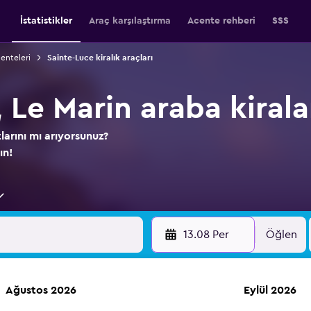
İstatistikler
Araç karşılaştırma
Acente rehberi
SSS
centeleri
Sainte-Luce kiralık araçları
, Le Marin araba kiral
tlarını mı arıyorsunuz?
ın!
13.08 Per
Öğlen
Ağustos 2026
Eylül 2026