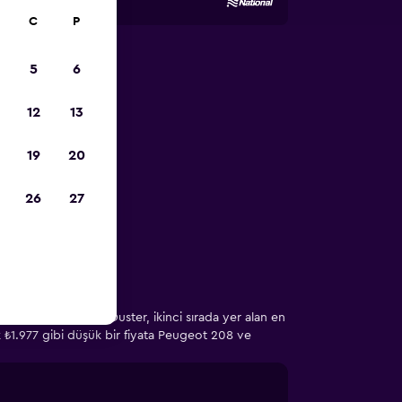
C
P
5
6
alama
12
13
19
20
ene yardımcı
26
27
rcih ediyor. Dacia Duster, ikinci sırada yer alan en
ük ₺1.977 gibi düşük bir fiyata Peugeot 208 ve