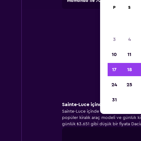
momondo ile 70.000'den fazla lokasy
P
S
3
4
10
11
Sai
17
18
24
25
31
Sainte-Luce içinde çoğu kişi hangi 
Sainte-Luce içinde araç kiralarken çoğu k
popüler kiralık araç modeli ve günlük ki
günlük ₺3.651 gibi düşük bir fiyata Daci