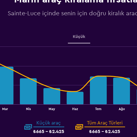
values.
Range:
Sainte-Luce içinde senin için doğru kiralık arac
0
to
75.
Küçük
Mar
Nis
May
Haz
Tem
Ağu
Küçük araç
Tüm Araç Türleri
₺665 - ₺2.425
₺665 - ₺2.425