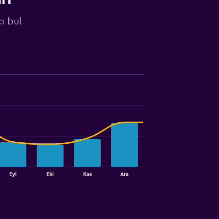
ı bul
Eyl
Eki
Kas
Ara