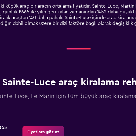
ki küçük araç bir aracın ortalama fiyatıdır. Sainte-Luce, Martin
at, günlük ₺665 ile yılın geri kalan zamanından %52 daha düşüktür
iralık araçtan %0 daha pahalı. Sainte-Luce içinde araç kiralama 
ladığın dahil olmak üzere bir dizi faktöre bağlı olarak değişikli
Sainte-Luce araç kiralama re
ainte-Luce, Le Marin için tüm büyük araç kiralama 
-Car
Fiyatlara göz at