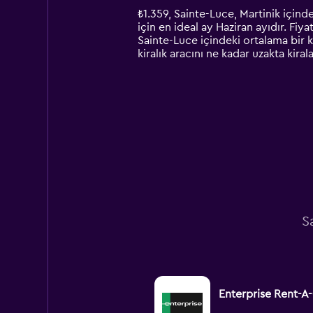
14
₺1.359, Sainte-Luce, Martinik içinde
categories.
için en ideal ay Haziran ayıdır. Fiy
The
Sainte-Luce içindeki ortalama bir k
chart
kiralık aracını ne kadar uzakta kira
has
1
Y
axis
displaying
values.
Range:
0
to
3000.
S
Enterprise Rent-A