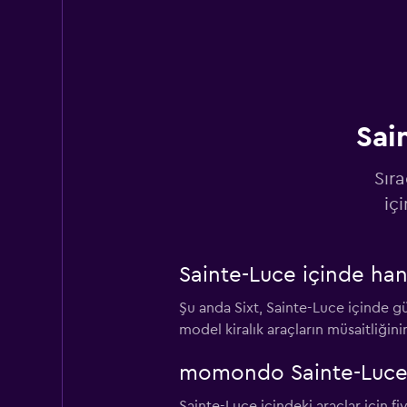
Twin & Go Locatio
1 konum
Sai
Auto Loc
Sıra
1 konum
iç
Location Voitures
Sainte-Luce içinde han
Martinique
Şu anda Sixt, Sainte-Luce içinde gü
1 konum
model kiralık araçların müsaitliğin
momondo Sainte-Luce iç
Citer
Sainte-Luce içindeki araçlar için f