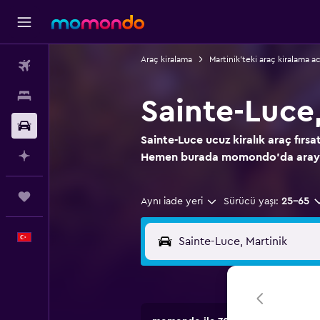
Araç kiralama
Martinik'teki araç kiralama a
Uçak Bileti
Konaklama
Sainte-Luce
Kiralık Araç
Sainte-Luce ucuz kiralık araç fırsa
AI ile Planla
Hemen burada momondo'da aray
Trips
Aynı iade yeri
Sürücü yaşı:
25-65
Türkçe