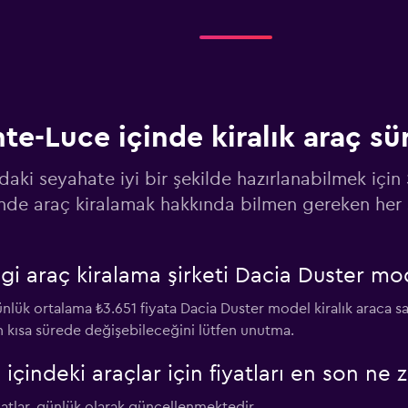
n
Fiyatlara göz at
nte-Luce içinde kiralık araç s
Fiyatlara göz at
daki seyahate iyi bir şekilde hazırlanabilmek için
inde araç kiralamak hakkında bilmen gereken her 
gi araç kiralama şirketi Dacia Duster mo
Fiyatlara göz at
nlük ortalama ₺3.651 fiyata Dacia Duster model kiralık araca s
in kısa sürede değişebileceğini lütfen unutma.
indeki araçlar için fiyatları en son ne 
iyatlar, günlük olarak güncellenmektedir.