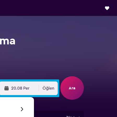
ama
Ara
20.08 Per
Öğlen