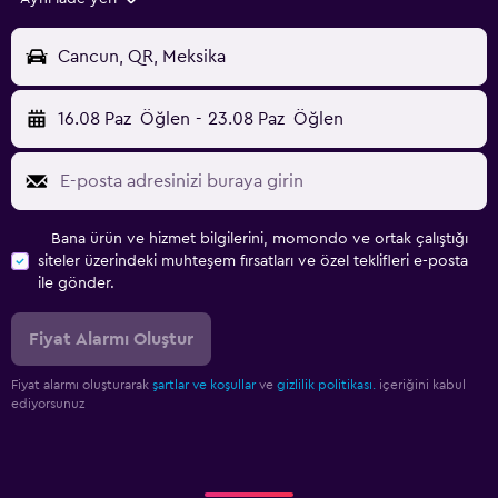
Cancun, QR, Meksika
16.08 Paz
Öğlen
-
23.08 Paz
Öğlen
Bana ürün ve hizmet bilgilerini, momondo ve ortak çalıştığı
siteler üzerindeki muhteşem fırsatları ve özel teklifleri e-posta
ile gönder.
Fiyat Alarmı Oluştur
Fiyat alarmı oluşturarak
şartlar ve koşullar
ve
gizlilik politikası.
içeriğini kabul
ediyorsunuz