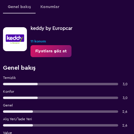
Genel bakış
Konumlar
keddy by Europcar
11 konum
Fiyatlara göz at
Genel bakış
Temizlik
3,0
Konfor
3,0
Genel
2,6
Alış Yeri/İade Yeri
2,6
Value