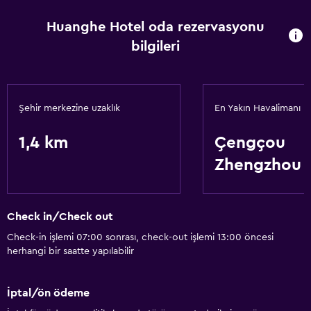
İş merkezi
Huanghe Hotel oda rezervasyonu
Toplantı/Resmi Yemek
bilgileri
Erişilebilirlik ve uygunluk
Sigara içilmeyen odalar mevcut
Şehir merkezine uzaklık
En Yakın Havalimanı
Asansör
1,4 km
Çengçou
Zhengzhou
Çamaşırhane
Çamaşır yıkama tesisleri
Çamaşırhane
Check in/Check out
Check-in işlemi 07:00 sonrası, check-out işlemi 13:00 öncesi
Restoranlar
herhangi bir saatte yapılabilir
Restoran
İptal/ön ödeme
Genel