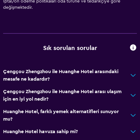
İptal/ön ödeme politikaları oda türüne ve tedarikçiye göre
değişmektedir.
Depo
Sağlık ve güvenlik
Kasa
Sık sorulan sorular
Temel özellikler
Ücretsiz WiFi
Çengçou Zhengzhou ile Huanghe Hotel arasındaki
mesafe ne kadardır?
Çengçou Zhengzhou ile Huanghe Hotel arası ulaşım
için en iyi yol nedir?
Huanghe Hotel, farklı yemek alternatifleri sunuyor
mu?
Huanghe Hotel havuza sahip mi?