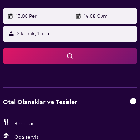
13.08 Per
-
14.08 Cum
2 konuk, 1 oda
Otel Olanaklar ve Tesisler
Restoran
Oda servisi