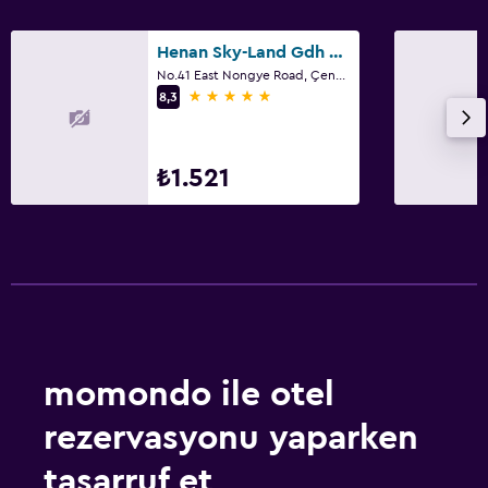
Henan Sky-Land Gdh Hotel
No.41 East Nongye Road, Çengçou
5 yıldız
8,3
₺1.521
momondo ile otel
rezervasyonu yaparken
tasarruf et