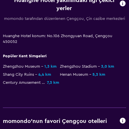
Huanghe Hotel yakınındaki ilgi çekici
yerler
momondo tarafından düzenlenen Çengçou, Çin cazibe merkezleri
Huanghe Hotel konum: No.106 Zhongyuan Road, Çengçou
450052
Popüler Kent Simgeleri
Zhengzhou Museum
1,3 km
Zhengzhou Stadium
3,0 km
Shang City Ruins
4,4 km
Henan Museum
5,3 km
Century Amusement Park
7,3 km
momondo'nun favori Çengçou otelleri