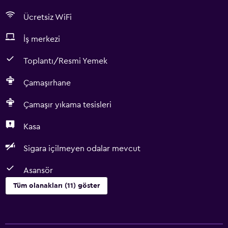
Ücretsiz WiFi
İş merkezi
Toplantı/Resmi Yemek
Çamaşırhane
Çamaşır yıkama tesisleri
Kasa
Sigara içilmeyen odalar mevcut
Asansör
Tüm olanakları (11) göster
Hizmetler ve kolaylıklar
Oda servisi