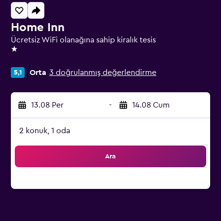
Home Inn
Ücretsiz WiFi olanağına sahip kiralık tesis
1 yıldız
Orta
3 doğrulanmış değerlendirme
5,1
13.08 Per
-
14.08 Cum
2 konuk, 1 oda
Ara