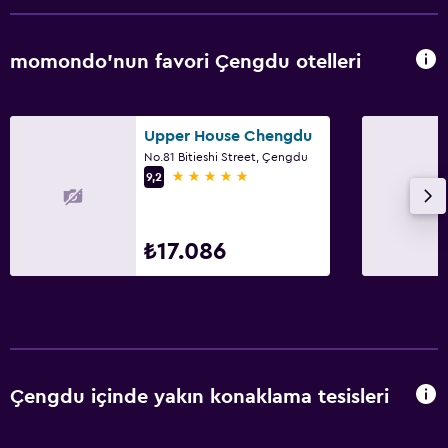
momondo'nun favori Çengdu otelleri
Upper House Chengdu
No.81 Bitieshi Street, Çengdu
5 yıldız
9,2
₺17.086
Çengdu içinde yakın konaklama tesisleri