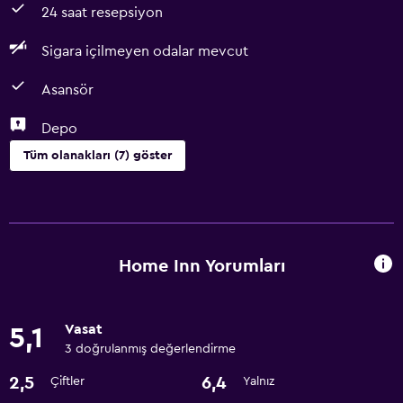
24 saat resepsiyon
Sigara içilmeyen odalar mevcut
Asansör
Depo
Tüm olanakları (7) göster
Erişilebilirlik ve uygunluk
Sigara içilmeyen odalar mevcut
Asansör
Home Inn Yorumları
Medya ve eğlence
Vasat
5,1
Kablo veya Uydu TV
3 doğrulanmış değerlendirme
2,5
6,4
Çiftler
Yalnız
Çamaşırhane