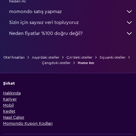
Neden mi:
momondo satış yapmaz
Sizin için sayısız veri topluyoruz
Neden fiyatlar %100 doğru değil?
Otel fırsatları
Asya'daki oteller
Çin'deki oteller
Siçuanki oteller
Çengduki oteller
Home Inn
Şirket
Hakkında
Kariyer
Mobil
Keşfet
Nasıl Çalışır
Momondo Kupon Kodları