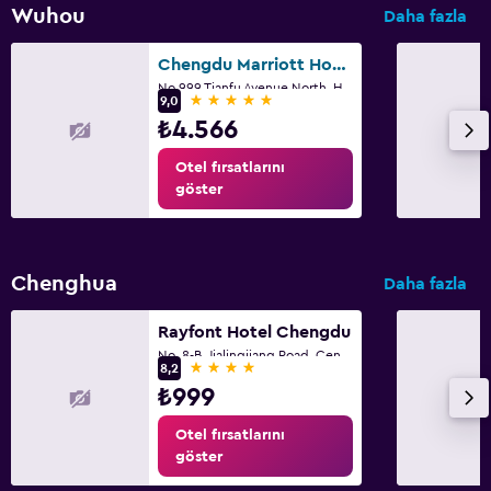
Wuhou
Daha fazla
Chengdu Marriott Hotel Financial Centre
No 999 Tianfu Avenue North, High-Tech Zone, Çengdu
5 yıldız
9,0
₺4.566
Otel fırsatlarını
göster
Chenghua
Daha fazla
Rayfont Hotel Chengdu
No. 8-B, Jialingjiang Road, Çengdu
4 yıldız
8,2
₺999
Otel fırsatlarını
göster