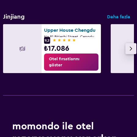
Jinjiang
Daha fazla
Upper House Chengdu
No.81 Bitieshi Street, Çengdu
5 yıldız
9,2
₺17.086
Otel fırsatlarını
göster
momondo ile otel