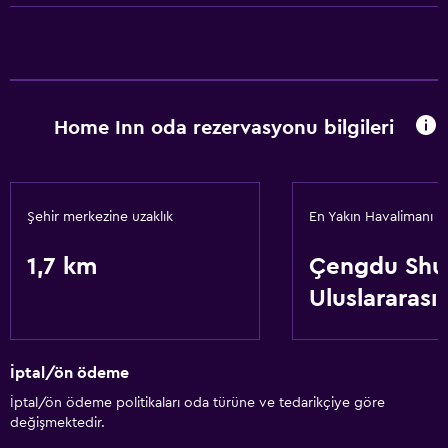
Çamaşırhane
Genel
Depo
Home Inn oda rezervasyonu bilgileri
Hizmetler ve kolaylıklar
24 saat resepsiyon
Şehir merkezine uzaklık
En Yakın Havalimanı
Temel özellikler
1,7 km
Çengdu Shu
Ücretsiz WiFi
Uluslararası
İptal/ön ödeme
İptal/ön ödeme politikaları oda türüne ve tedarikçiye göre
değişmektedir.