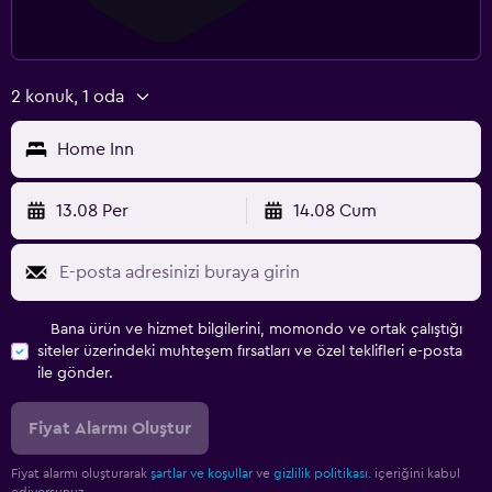
2 konuk, 1 oda
Home Inn
13.08 Per
14.08 Cum
Bana ürün ve hizmet bilgilerini, momondo ve ortak çalıştığı
siteler üzerindeki muhteşem fırsatları ve özel teklifleri e-posta
ile gönder.
Fiyat Alarmı Oluştur
Fiyat alarmı oluşturarak
şartlar ve koşullar
ve
gizlilik politikası.
içeriğini kabul
ediyorsunuz