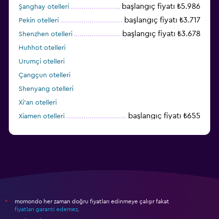
başlangıç fiyatı ₺5.986
Şanghay otelleri
başlangıç fiyatı ₺3.717
Pekin otelleri
başlangıç fiyatı ₺3.678
Shenzhen otelleri
Huhhot otelleri
Urumçi otelleri
Çangçun otelleri
Shenyang otelleri
Xi'an otelleri
başlangıç fiyatı ₺655
Xiamen otelleri
Dalian otelleri
momondo her zaman doğru fiyatları edinmeye çalışır fakat
*
fiyatları garanti edemez
.