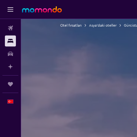
Otel fırsatları
Asya'daki oteller
Gürcista
Uçak Bileti
Konaklama
Kiralık Araç
AI ile Planla
Trips
Türkçe