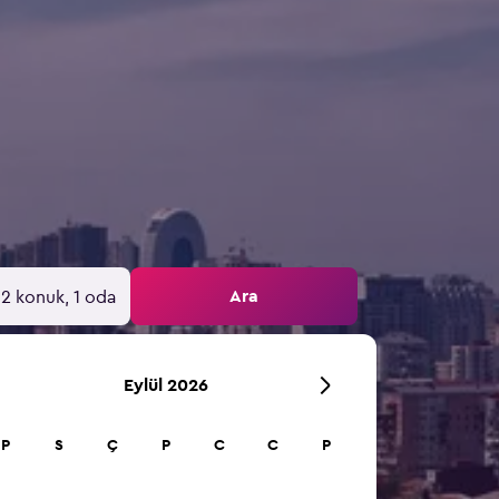
Ara
2 konuk, 1 oda
Eylül 2026
P
S
Ç
P
C
C
P