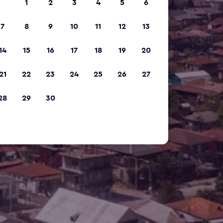
1
2
3
4
5
6
7
8
9
10
11
12
13
14
15
16
17
18
19
20
21
22
23
24
25
26
27
28
29
30