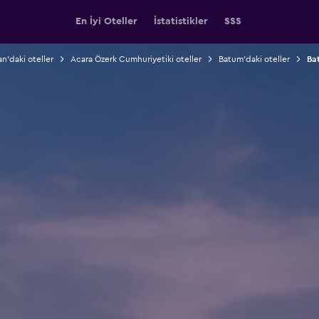
En İyi Oteller
İstatistikler
SSS
n'daki oteller
Acara Özerk Cumhuriyetiki oteller
Batum'daki oteller
Ba