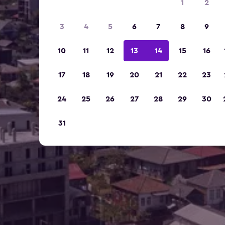
1
2
3
4
5
6
7
8
9
10
11
12
13
14
15
16
17
18
19
20
21
22
23
24
25
26
27
28
29
30
31