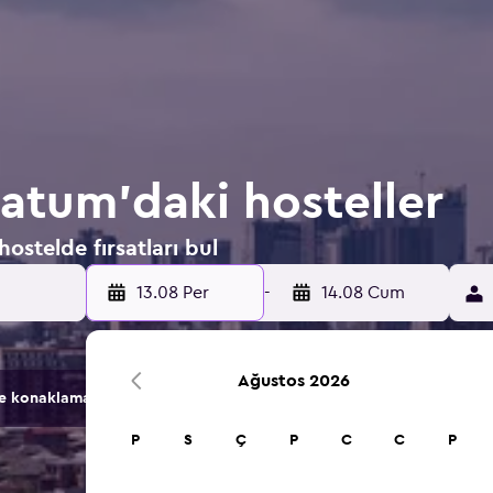
Batum'daki hosteller
ostelde fırsatları bul
13.08 Per
-
14.08 Cum
Ağustos 2026
konaklama seçeneğini karşılaştırır.
P
S
Ç
P
C
C
P