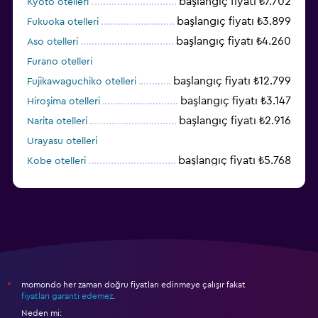
başlangıç fiyatı ₺7.702
Kyoto otelleri
başlangıç fiyatı ₺3.899
Fukuoka otelleri
başlangıç fiyatı ₺4.260
Aso otelleri
Furano otelleri
başlangıç fiyatı ₺12.799
Fujikawaguchiko otelleri
başlangıç fiyatı ₺3.147
Hiroşima otelleri
başlangıç fiyatı ₺2.916
Narita otelleri
Urayasu otelleri
başlangıç fiyatı ₺5.768
Kobe otelleri
momondo her zaman doğru fiyatları edinmeye çalışır fakat
*
fiyatları garanti edemez
.
Neden mi: