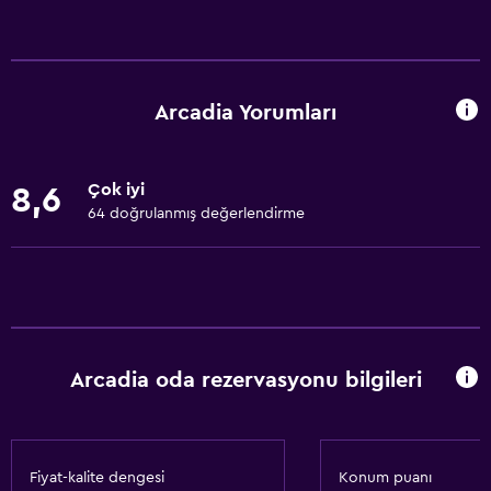
Temel özellikler
Ücretsiz WiFi
Tüm alanlarda Wi-Fi erişimi
Arcadia Yorumları
İnternet
Havlu
Çok iyi
8,6
Yangın söndürücü
64 doğrulanmış değerlendirme
Ücretsiz tuvalet malzemeleri
Şampuan
Duman alarmları
Isıtma
Arcadia oda rezervasyonu bilgileri
Vücut sabunu
Klimalı
Çöp kutusu
Fiyat-kalite dengesi
Konum puanı
Saç kremi