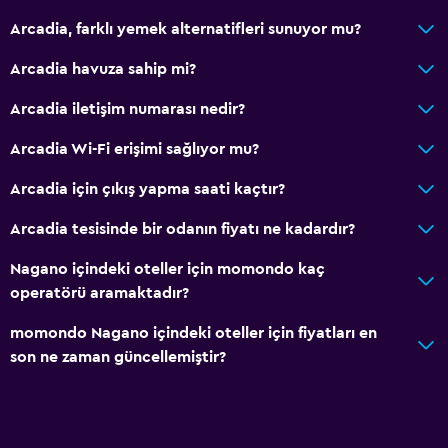
Sakin sokak manzarası
Arcadia, farklı yemek alternatifleri sunuyor mu?
Aile odaları
Arcadia havuza sahip mi?
Oturma alanı
Terlik
Arcadia iletişim numarası nedir?
Çekyat
Arcadia Wi-Fi erişimi sağlıyor mu?
Halı kaplı
Arcadia için çıkış yapma saati kaçtır?
Dağ manzaralı
Arcadia tesisinde bir odanın fiyatı ne kadardır?
Şehir manzaralı
Kayak depolama
Nagano içindeki oteller için momondo kaç
operatörü aramaktadır?
Depo
momondo Nagano içindeki oteller için fiyatları en
Yapılacaklar
son ne zaman güncellemiştir?
Hediyelik eşya mağazası
Doğa Yürüyüşü