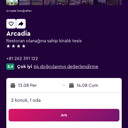
Arcadia fotoğrafları
Arcadia
Restoran olanağına sahip kiralık tesis
4 yıldız
+81 262 391 122
Çok iyi
64 doğrulanmış değerlendirme
8,6
13.08 Per
-
14.08 Cum
2 konuk, 1 oda
Ara