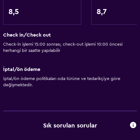
8,5
8,7
Banyo
Ortak tuvalet
Check in/Check out
Duş
Check-in işlemi 15:00 sonrası, check-out işlemi 10:00 öncesi
Küvet
herhangi bir saatte yapılabilir
Bide
Saç kurutma makinesi
İptal/ön ödeme
Tuvalet
İptal/ön ödeme politikaları oda türüne ve tedarikçiye göre
değişmektedir.
Tuvalet kağıdı
Diş fırçası
Bornoz
Özel banyo
Sık sorulan sorular
Genel