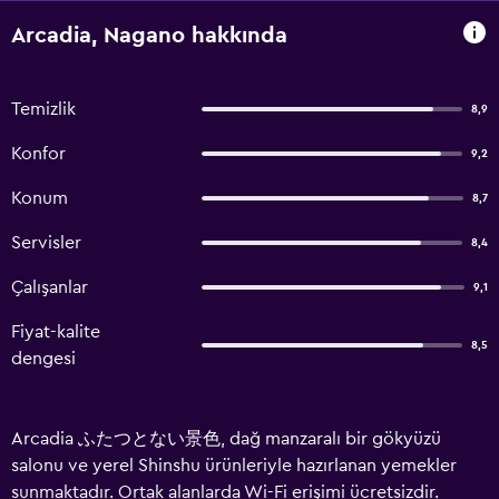
Arcadia, Nagano hakkında
Temizlik
8,9
Konfor
9,2
Konum
8,7
Servisler
8,4
Çalışanlar
9,1
Fiyat-kalite
8,5
dengesi
Arcadia ふたつとない景色, dağ manzaralı bir gökyüzü
salonu ve yerel Shinshu ürünleriyle hazırlanan yemekler
sunmaktadır. Ortak alanlarda Wi-Fi erişimi ücretsizdir.