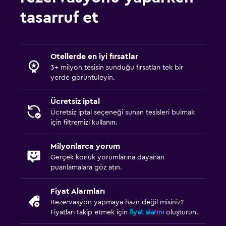
Sokakta park yeri
tasarruf et
Ücretsiz otopark
Özel park yeri
Otellerde en iyi fırsatlar
3+ milyon tesisin sunduğu fırsatları tek bir
Erişilebilirlik ve uygunluk
yerde görüntüleyin.
Birimin tamamı zemin katta
Ücretsiz iptal
Sigara içilmeyen odalar mevcut
Ücretsiz iptal seçeneği sunan tesisleri bulmak
Üst katlara merdivenle erişilebilir
için filtremizi kullanın.
Milyonlarca yorum
Yatak Odası
Gerçek konuk yorumlarına dayanan
Katlanır yatak
puanlamalara göz atın.
Çalar saat
Fiyat Alarmları
Gardırop veya dolap
Rezervasyon yapmaya hazır değil misiniz?
Fiyatları takip etmek için
fiyat alarmı
oluşturun.