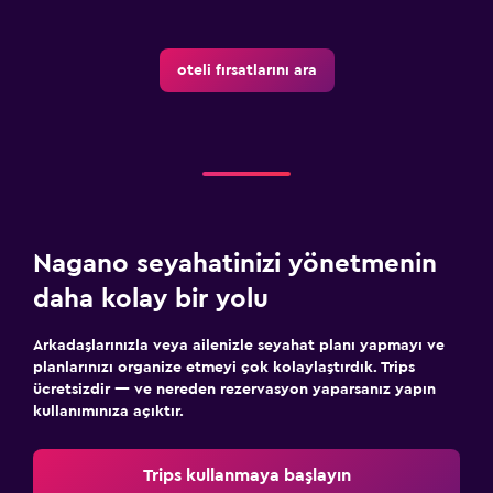
Dış alan
Teras/Veranda
oteli fırsatlarını ara
Mangal
Çalışma alanı
Faks/fotokopi
Çalışma masası
Nagano seyahatinizi yönetmenin
Sağlık ve güvenlik
daha kolay bir yolu
Günlük oda hizmetleri
Arkadaşlarınızla veya ailenizle seyahat planı yapmayı ve
Spor
planlarınızı organize etmeyi çok kolaylaştırdık. Trips
ücretsizdir — ve nereden rezervasyon yaparsanız yapın
Tenis
kullanımınıza açıktır.
Trips kullanmaya başlayın