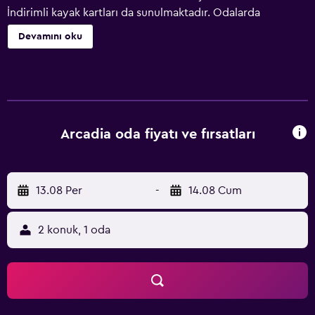
İndirimli kayak kartları da sunulmaktadır. Odalarda
buzdolabı, elektrikli su ısıtıcısı ve poşet çay bulunmaktadır.
Devamını oku
En-suite banyoda saç kurutma makinesi mevcuttur.
Konuklar tesis bünyesindeki masa tenisi olanaklarından
veya tenis kortundan ücretsiz olarak yararlanabilirler.
Hediyelik eşya dükkanından yerel hediyelik eşyalar satın
alınabilir. Resepsiyonda bagaj muhafazası sağlanmaktadır.
Ücretsiz otopark ve kayak muhafazası mevcuttur. Bizen
Arcadia oda fiyatı ve fırsatları
Restaurant'ta yerel sebzeler içeren Japon/Batı kahvaltısı
ve akşam yemeği servis edilmektedir. Konuklar Sky Lounge
Retreat'te kitap okuyabilir ve aromalı çayların tadını
13.08 Per
-
14.08 Cum
çıkarabilirler. Arcadia ふたつとない景色, Iizuna Gölü'ne 10
dakikalık, Togakushi Tapınağı'na ise 20 dakikalık sürüş
2 konuk, 1 oda
mesafesindedir. Rezervasyon yaptırmak veya soru sormak
isteyen konukların Müşteri Hizmetleri aracılığıyla iletişime
geçmeleri tavsiye olunur.