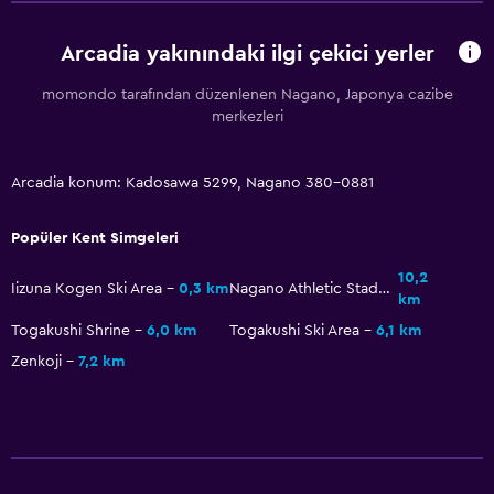
Masa üstü oyunları/yapbozlar
Kayak
Arcadia yakınındaki ilgi çekici yerler
Masa tenisi
momondo tarafından düzenlenen Nagano, Japonya cazibe
Piste çok yakın
merkezleri
Medya ve eğlence
Arcadia konum: Kadosawa 5299, Nagano 380-0881
Düz ekran TV
Popüler Kent Simgeleri
Ortak lobi/TV alanı
CD çalar
10,2
Iizuna Kogen Ski Area
0,3 km
Nagano Athletic Stadium
km
Televizyon
Togakushi Shrine
6,0 km
Togakushi Ski Area
6,1 km
Zenkoji
7,2 km
Restoranlar
Elektrikli su ısıtıcı
Restoran
Buzdolabı