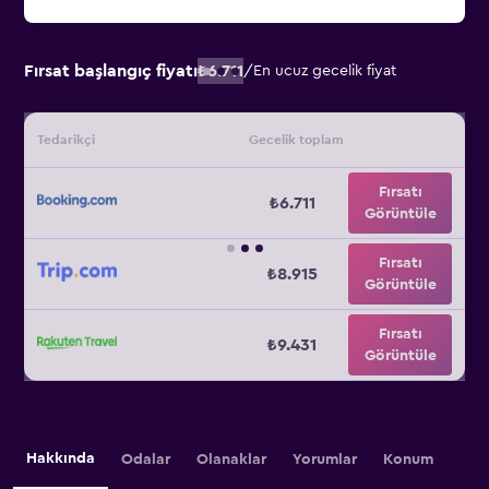
Fırsat başlangıç fiyatı
₺6.711
/
En ucuz gecelik fiyat
Tedarikçi
Gecelik toplam
Fırsatı
₺6.711
Görüntüle
Fırsatı
₺8.915
Görüntüle
Fırsatı
₺9.431
Görüntüle
Hakkında
Odalar
Olanaklar
Yorumlar
Konum