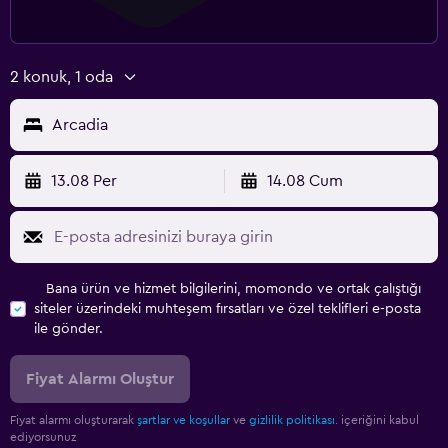
2 konuk, 1 oda
Arcadia
13.08 Per
14.08 Cum
Bana ürün ve hizmet bilgilerini, momondo ve ortak çalıştığı
siteler üzerindeki muhteşem fırsatları ve özel teklifleri e-posta
ile gönder.
Fiyat Alarmı Oluştur
Fiyat alarmı oluşturarak
şartlar ve koşullar
ve
gizlilik politikası.
içeriğini kabul
ediyorsunuz