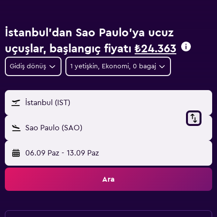
İstanbul'dan Sao Paulo'ya ucuz
uçuşlar, başlangıç fiyatı
₺24.363
Gidiş dönüş
1 yetişkin, Ekonomi, 0 bagaj
İstanbul (IST)
Sao Paulo (SAO)
06.09 Paz
-
13.09 Paz
Ara