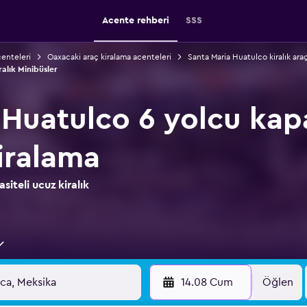
Acente rehberi
SSS
centeleri
Oaxacaki araç kiralama acenteleri
Santa Maria Huatulco kiralık araç
alık Minibüsler
Huatulco 6 yolcu kapa
iralama
iteli ucuz kiralık
14.08 Cum
Öğlen