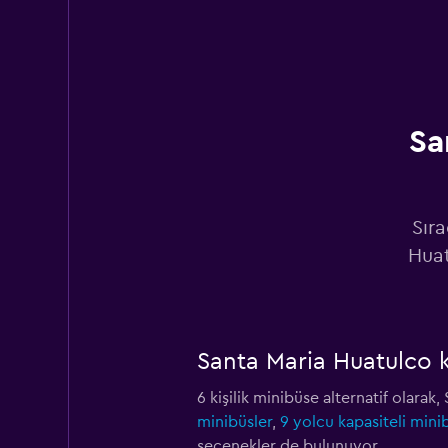
Fox
1 konum
Sa
MEXRENTACAR
1 konum
Sıra
Huat
Thrifty
1 konum
Santa Maria Huatulco k
6 kişilik minibüse alternatif olara
Alamo
minibüsler
,
9 yolcu kapasiteli mini
seçenekler de bulunuyor.