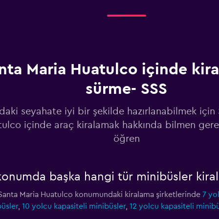
Fiyatlara göz at
nta Maria Huatulco içinde kira
sürme- SSS
Fiyatlara göz at
daki seyahate iyi bir şekilde hazırlanabilmek için
ulco içinde araç kiralamak hakkında bilmen gere
öğren
Fiyatlara göz at
onumda başka hangi tür minibüsler kiral
k, Santa Maria Huatulco konumundaki kiralama şirketlerinde
7 yo
büsler
,
10 yolcu kapasiteli minibüsler
,
12 yolcu kapasiteli minib
Fiyatlara göz at