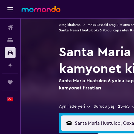
Araç kiralama
Meksika'daki araç kiralama a
Uçak Bileti
Santa Maria Huatulcoki 6 Yolcu Kapasiteli Kir
Konaklama
Santa Maria 
Kiralık Araç
kamyonet k
AI ile Planla
Santa Maria Huatulco 6 yolcu kapas
Trips
kamyonet fırsatları
Türkçe
Aynı iade yeri
Sürücü yaşı:
25-65