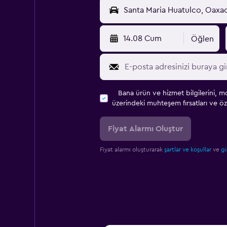
14.08 Cum
Öğlen
Bana ürün ve hizmet bilgilerini, m
üzerindeki muhteşem fırsatları ve öze
Fiyat Alarmı Oluştur
Fiyat alarmı oluşturarak
şartlar ve koşullar
ve
gi