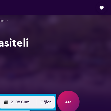
ları
siteli
Ara
21.08 Cum
Öğlen