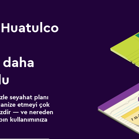
 Huatulco
 daha
lu
izle seyahat planı
ganize etmeyi çok
sizdir — ve nereden
ın kullanımınıza