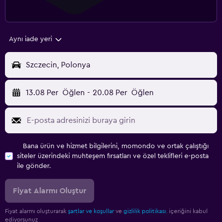
Aynı iade yeri
Szczecin, Polonya
13.08 Per
Öğlen
-
20.08 Per
Öğlen
Bana ürün ve hizmet bilgilerini, momondo ve ortak çalıştığı
siteler üzerindeki muhteşem fırsatları ve özel teklifleri e-posta
ile gönder.
Fiyat Alarmı Oluştur
Fiyat alarmı oluşturarak
şartlar ve koşullar
ve
gizlilik politikası.
içeriğini kabul
ediyorsunuz