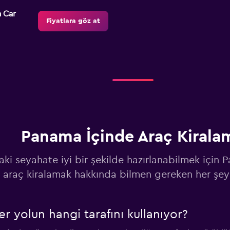
 Car
Fiyatlara göz at
Fiyatlara göz at
Panama İçinde Araç Kirala
Fiyatlara göz at
aki seyahate iyi bir şekilde hazırlanabilmek için
araç kiralamak hakkında bilmen gereken her şey
r yolun hangi tarafını kullanıyor?
 a Car
Fiyatlara göz at