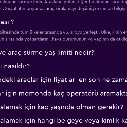
rafından sürmektedir. Araçların yolun diğer tarafından sürüld
lir. Seyahatin boyunca araç kiralamayı düşünüyorsan bu bilgi
asıl?
Fiyatlara göz at
litesinde tüm ülkeler arasında 45. sıraya yerleşti. Ülke, 7'nin 
tin sırasında yol şartlarını, hava durumunun ve yapının da etki
ve araç sürme yaş limiti nedir?
 nasıldır?
ki araçlar için fiyatları en son ne zama
ar için momondo kaç operatörü aramakt
ralamak için kaç yaşında olman gerekir?
alamak için hangi belgeye veya kimlik k