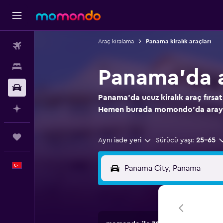
Araç kiralama
Panama kiralık araçları
Uçak Bileti
Konaklama
Panama'da a
Kiralık Araç
Panama'da ucuz kiralık araç fırsat
AI ile Planla
Hemen burada momondo'da aray
Trips
Aynı iade yeri
Sürücü yaşı:
25-65
Türkçe