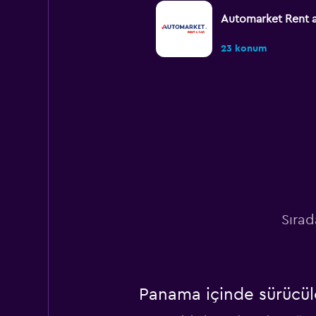
Automarket Rent a
23 konum
U-Save
1 konum
Budget
Sırad
14 konum
Panama içinde sürücüle
Deal Mobility Rent