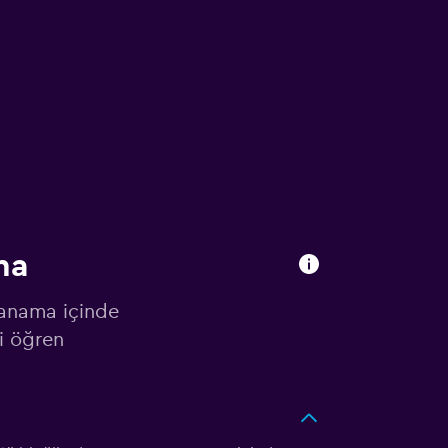
ma
 Panama içinde
i öğren