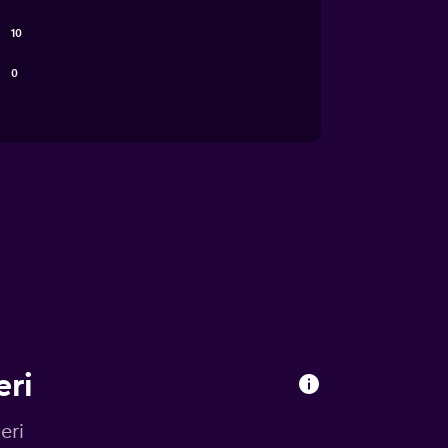
10
0
eri
eri