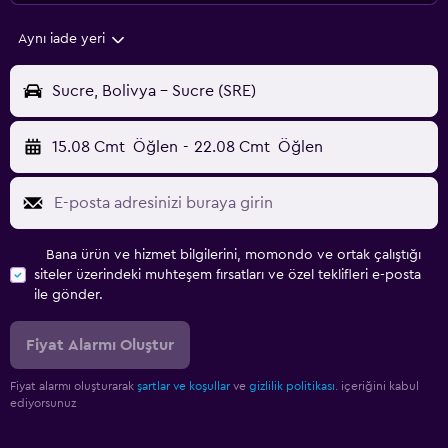
Aynı iade yeri
Sucre, Bolivya - Sucre (SRE)
15.08 Cmt
Öğlen
-
22.08 Cmt
Öğlen
Bana ürün ve hizmet bilgilerini, momondo ve ortak çalıştığı
siteler üzerindeki muhteşem fırsatları ve özel teklifleri e-posta
ile gönder.
Fiyat Alarmı Oluştur
Fiyat alarmı oluşturarak
şartlar ve koşullar
ve
gizlilik politikası.
içeriğini kabul
ediyorsunuz