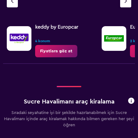
keddy by Europcar
Eur
4 konum
2 k
Fiyatlara göz at
F
Sucre Havalimanı araç kiralama
Sıradaki seyahatine iyi bir şekilde hazırlanabilmek için Sucre
Havalimanı içinde araç kiralamak hakkında bilmen gereken her şeyi
öğren