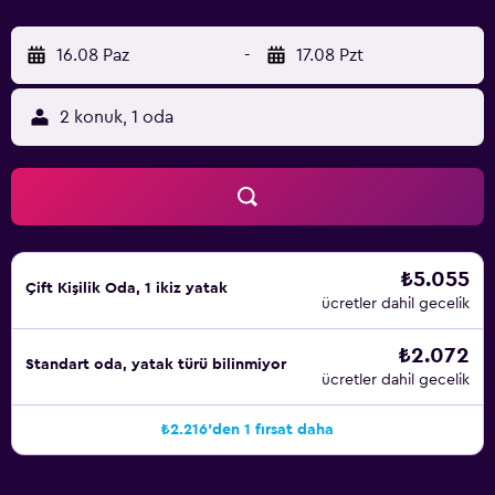
16.08 Paz
-
17.08 Pzt
2 konuk, 1 oda
₺5.055
Çift ​Kişilik Oda, 1 ikiz yatak
ücretler dahil gecelik
₺2.072
Standart oda, yatak türü bilinmiyor
ücretler dahil gecelik
₺2.216'den 1 fırsat daha