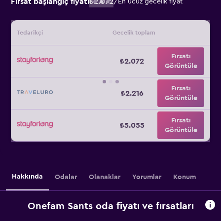
Fırsat başlangıç fiyatı
₺2.072
/
En ucuz gecelik fiyat
Tedarikçi
Gecelik toplam
Fırsatı
₺2.072
Görüntüle
Fırsatı
₺2.216
Görüntüle
Fırsatı
₺5.055
Görüntüle
Hakkında
Odalar
Olanaklar
Yorumlar
Konum
Onefam Sants oda fiyatı ve fırsatları