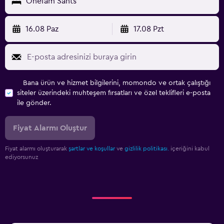
Onefam Sants
16.08 Paz
17.08 Pzt
Bana ürün ve hizmet bilgilerini, momondo ve ortak çalıştığı
siteler üzerindeki muhteşem fırsatları ve özel teklifleri e-posta
ile gönder.
Fiyat Alarmı Oluştur
Fiyat alarmı oluşturarak
şartlar ve koşullar
ve
gizlilik politikası.
içeriğini kabul
ediyorsunuz