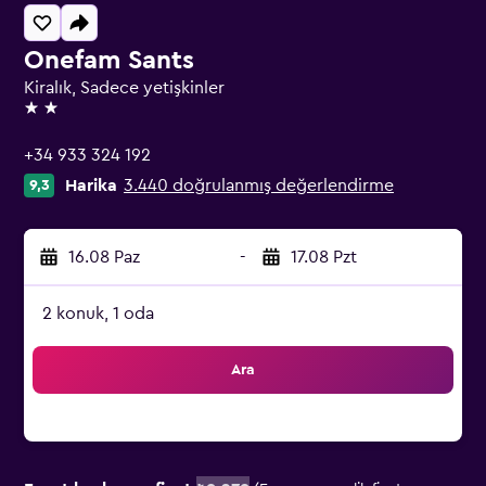
Onefam Sants
Kiralık, Sadece yetişkinler
2 yıldız
+34 933 324 192
Harika
3.440 doğrulanmış değerlendirme
9,3
16.08 Paz
-
17.08 Pzt
2 konuk, 1 oda
Ara