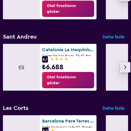
Otel fırsatlarını
göster
Sant Andreu
Daha fazla
Catalonia La Maquinista
Carrer De Sao Paulo, 33-37, Barselona
4 yıldız
8,7
₺6.688
Otel fırsatlarını
göster
Les Corts
Daha fazla
Barcelona Pere Tarres Youth Hostel
Calle Numancia 149-151, Barselona
1 yıldız
8,0