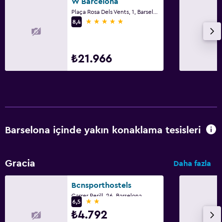
W Barcelona
Plaça Rosa Dels Vents, 1, Barselona
5 yıldız
8,4
₺21.966
Barselona içinde yakın konaklama tesisleri
Gracia
Daha fazla
Bcnsporthostels
Carrer Perill, 26, Barselona
2 yıldız
6,5
₺4.792