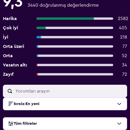
9,3
3440 doğrulanmış değerlendirme
Harika
2582
Çok iyi
405
İyi
218
Orta üzeri
77
Orta
52
Vasatın altı
34
Zayıf
72
Sırala
:
En yeni
Tüm filtreler