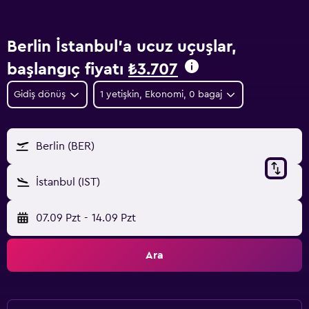
Berlin İstanbul'a ucuz uçuşlar,
başlangıç fiyatı
₺3.707
Gidiş dönüş
1 yetişkin, Ekonomi, 0 bagaj
Berlin (BER)
İstanbul (IST)
07.09 Pzt
-
14.09 Pzt
Ara