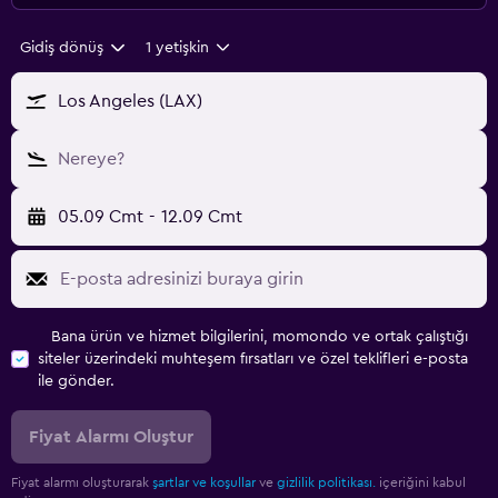
Gidiş dönüş
1 yetişkin
Los Angeles (LAX)
Nereye?
05.09 Cmt
-
12.09 Cmt
Bana ürün ve hizmet bilgilerini, momondo ve ortak çalıştığı
siteler üzerindeki muhteşem fırsatları ve özel teklifleri e-posta
ile gönder.
Fiyat Alarmı Oluştur
Fiyat alarmı oluşturarak
şartlar ve koşullar
ve
gizlilik politikası.
içeriğini kabul