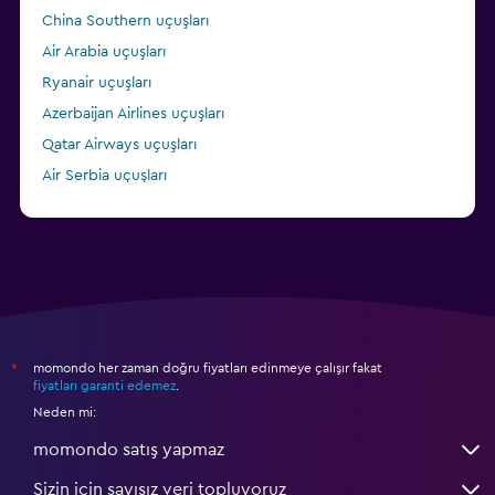
China Southern uçuşları
Air Arabia uçuşları
Ryanair uçuşları
Azerbaijan Airlines uçuşları
Qatar Airways uçuşları
Air Serbia uçuşları
Lufthansa uçuşları
momondo her zaman doğru fiyatları edinmeye çalışır fakat
*
fiyatları garanti edemez
.
Neden mi:
momondo satış yapmaz
Sizin için sayısız veri topluyoruz