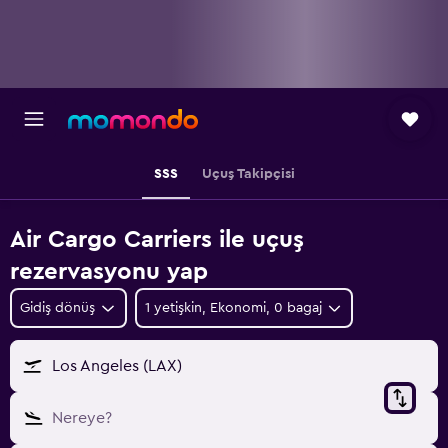
SSS
Uçuş Takipçisi
Air Cargo Carriers ile uçuş
rezervasyonu yap
Gidiş dönüş
1 yetişkin, Ekonomi, 0 bagaj
Los Angeles (LAX)
Nereye?