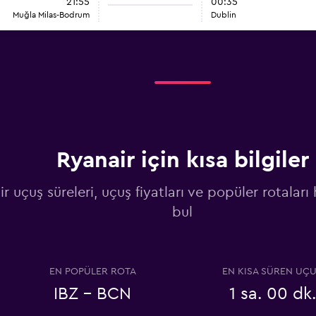
21:55
00:35
Muğla Milas-Bodrum
Dublin
Ryanair için kısa bilgiler
r uçuş süreleri, uçuş fiyatları ve popüler rotaları
bul
EN POPÜLER ROTA
EN KISA SÜREN UÇ
IBZ - BCN
1 sa. 00 dk.