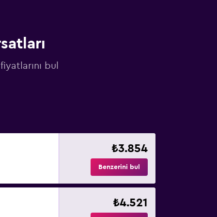
satları
fiyatlarını bul
₺3.854
Benzerini bul
₺4.521