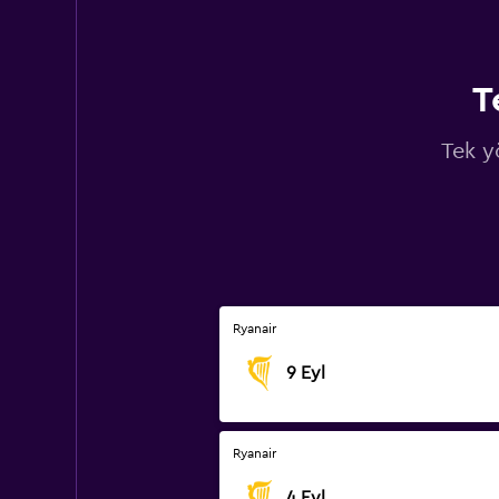
T
Tek yö
Ryanair
9 Eyl
Ryanair
4 Eyl