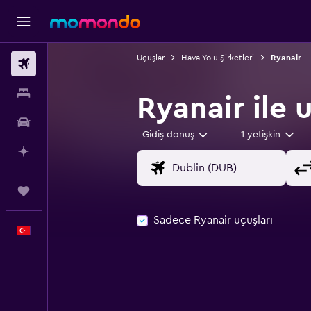
Uçuşlar
Hava Yolu Şirketleri
Ryanair
Uçak Bileti
Konaklama
Ryanair ile
Kiralık Araç
Gidiş dönüş
1 yetişkin
AI ile Planla
Trips
Sadece Ryanair uçuşları
Türkçe