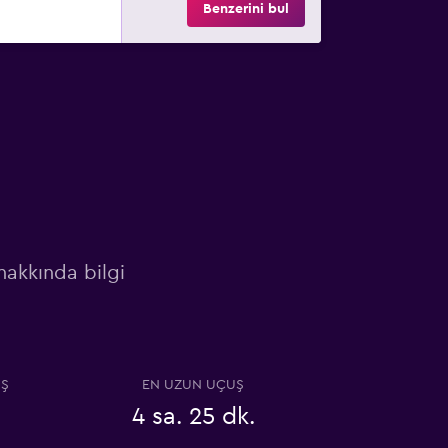
Benzerini bul
 hakkında bilgi
UŞ
EN UZUN UÇUŞ
4 sa. 25 dk.