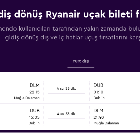
diş dönüş Ryanair uçak bileti fı
ndo kullanıcıları tarafından yakın zamanda bul
gidiş dönüş dış ve iç hatlar uçuş fırsatlarını karş
Yurt dışı
DLM
DUB
4 sa. 55 dk.
22:15
01:10
Muğla Dalaman
Dublin
DUB
DLM
4 sa. 35 dk.
15:05
21:40
Dublin
Muğla Dalaman