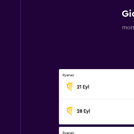
Gi
momo
Ryanair
21 Eyl
28 Eyl
Ryanair