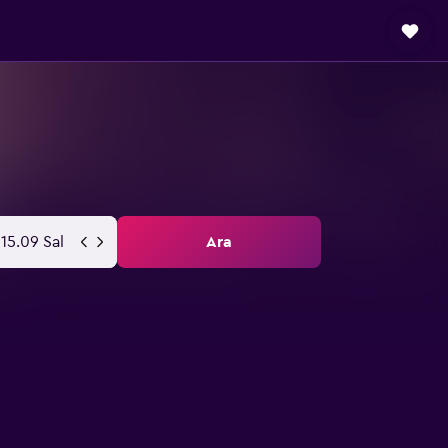
p
15.09 Sal
Ara