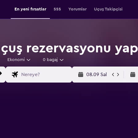
En yeni fırsatlar
SSS
Yorumlar
Uçuş Takipçisi
 uçuş rezervasyonu ya
Ekonomi
0 bagaj
08.09 Sal