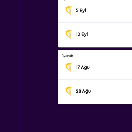
5 Eyl
12 Eyl
Ryanair
17 Ağu
28 Ağu