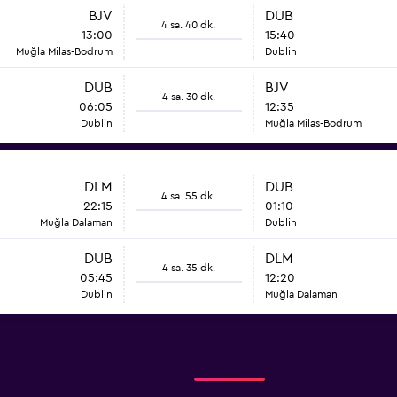
BJV
DUB
4 sa. 40 dk.
13:00
15:40
Muğla Milas-Bodrum
Dublin
DUB
BJV
4 sa. 30 dk.
06:05
12:35
Dublin
Muğla Milas-Bodrum
DLM
DUB
4 sa. 55 dk.
22:15
01:10
Muğla Dalaman
Dublin
DUB
DLM
4 sa. 35 dk.
05:45
12:20
Dublin
Muğla Dalaman