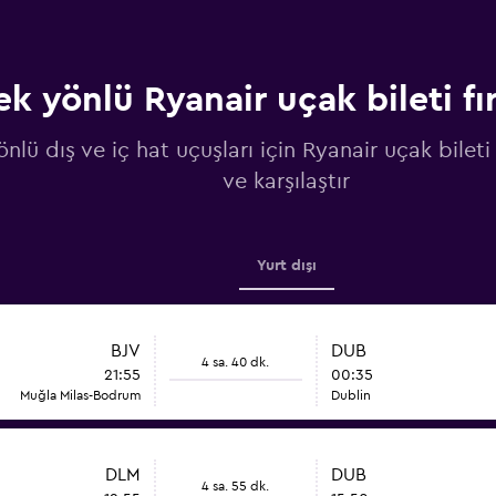
ek yönlü Ryanair uçak bileti fır
nlü dış ve iç hat uçuşları için Ryanair uçak bileti 
ve karşılaştır
Yurt dışı
BJV
DUB
4 sa. 40 dk.
21:55
00:35
Muğla Milas-Bodrum
Dublin
DLM
DUB
4 sa. 55 dk.