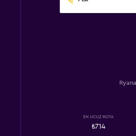
Ryanai
EN UCUZ ROTA
₺714