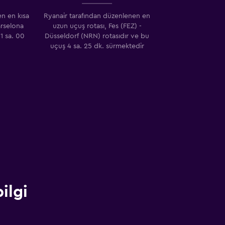
n en kısa
Ryanair tarafından düzenlenen en
arselona
uzun uçuş rotası, Fes (FEZ) -
1 sa. 00
Düsseldorf (NRN) rotasıdır ve bu
uçuş 4 sa. 25 dk. sürmektedir
ilgi