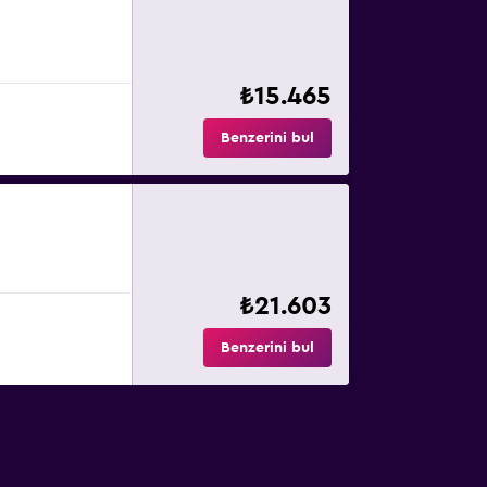
₺15.465
Benzerini bul
₺21.603
Benzerini bul