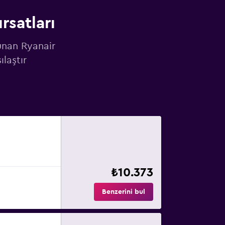
rsatları
unan Ryanair
ılaştır
₺10.373
Benzerini bul