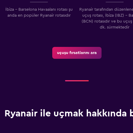
İbiza - Barselona Havaalanı rotası şu
Ryanair tarafından düzenlene
anda en popüler Ryanair rotasıdır
uçuş rotası, İbiza (IBZ) - B
(BCN) rotasıdır ve bu uçuş 
dk. sürmektedir
uçuşu fırsatlarını ara
Ryanair ile uçmak hakkında b