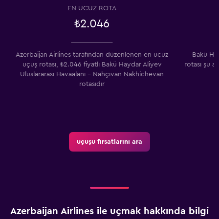
EN UCUZ ROTA
₺2.046
Azerbaijan Airlines tarafından düzenlenen en ucuz
Bakü Hay
uçuş rotası, ₺2.046 fiyatlı Bakü Haydar Aliyev
rotası şu a
Uluslararası Havaalanı - Nahçıvan Nakhichevan
rotasıdır
uçuşu fırsatlarını ara
Azerbaijan Airlines ile uçmak hakkında bilgi