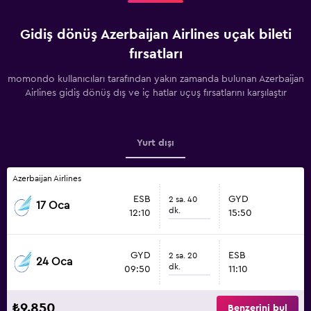
Gidiş dönüş Azerbaijan Airlines uçak bileti
fırsatları
momondo kullanıcıları tarafından yakın zamanda bulunan Azerbaijan
Airlines gidiş dönüş dış ve iç hatlar uçuş fırsatlarını karşılaştır
Yurt dışı
Azerbaijan Airlines
ESB
GYD
2 sa. 40
17 Oca
dk.
12:10
15:50
GYD
ESB
2 sa. 20
24 Oca
dk.
09:50
11:10
₺9.850
Benzerini bul