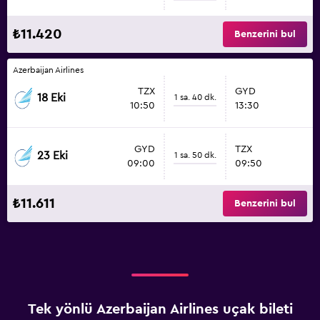
₺11.420
Benzerini bul
Azerbaijan Airlines
TZX
GYD
18 Eki
1 sa. 40 dk.
10:50
13:30
GYD
TZX
23 Eki
1 sa. 50 dk.
09:00
09:50
₺11.611
Benzerini bul
Tek yönlü Azerbaijan Airlines uçak bileti