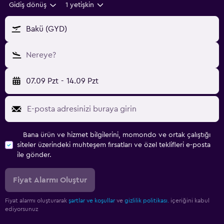
Gidiş dönüş
1 yetişkin
Bakü (GYD)
Nereye?
07.09 Pzt
-
14.09 Pzt
Bana ürün ve hizmet bilgilerini, momondo ve ortak çalıştığı
siteler üzerindeki muhteşem fırsatları ve özel teklifleri e-posta
ile gönder.
Fiyat Alarmı Oluştur
Fiyat alarmı oluşturarak
şartlar ve koşullar
ve
gizlilik politikası.
içeriğini kabul
ediyorsunuz