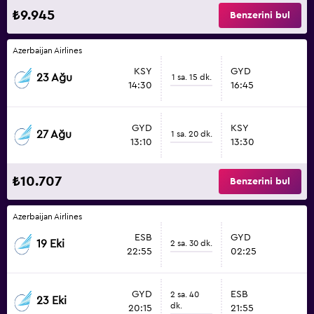
₺9.945
Benzerini bul
Azerbaijan Airlines
KSY
GYD
23 Ağu
1 sa. 15 dk.
14:30
16:45
GYD
KSY
27 Ağu
1 sa. 20 dk.
13:10
13:30
₺10.707
Benzerini bul
Azerbaijan Airlines
ESB
GYD
19 Eki
2 sa. 30 dk.
22:55
02:25
GYD
ESB
2 sa. 40
23 Eki
dk.
20:15
21:55