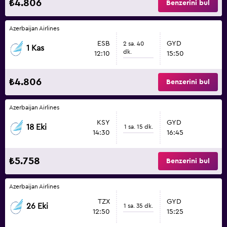
₺4.806
Benzerini bul
Azerbaijan Airlines
ESB
GYD
2 sa. 40
1 Kas
dk.
12:10
15:50
₺4.806
Benzerini bul
Azerbaijan Airlines
KSY
GYD
18 Eki
1 sa. 15 dk.
14:30
16:45
₺5.758
Benzerini bul
Azerbaijan Airlines
TZX
GYD
26 Eki
1 sa. 35 dk.
12:50
15:25