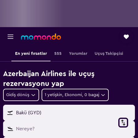
En yeni fırsatlar
SSS
Yorumlar
Uçuş Takipçisi
Azerbaijan Airlines ile uçuş
rezervasyonu yap
Gidiş dönüş
1 yetişkin, Ekonomi, 0 bagaj
Bakü (GYD)
Nereye?