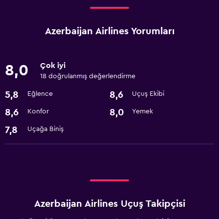
Azerbaijan Airlines Yorumları
Çok iyi
8,0
18 doğrulanmış değerlendirme
5,8
8,6
Eğlence
Uçuş Ekibi
8,6
8,0
Konfor
Yemek
7,8
Uçağa Biniş
Azerbaijan Airlines Uçuş Takipçisi