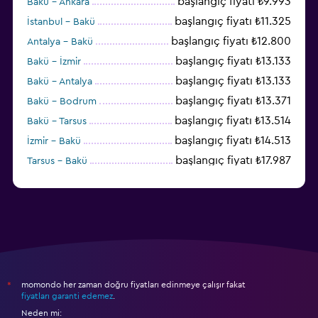
başlangıç fiyatı ₺9.993
Bakü - Ankara
başlangıç fiyatı ₺11.325
İstanbul - Bakü
başlangıç fiyatı ₺12.800
Antalya - Bakü
başlangıç fiyatı ₺13.133
Bakü - İzmir
başlangıç fiyatı ₺13.133
Bakü - Antalya
başlangıç fiyatı ₺13.371
Bakü - Bodrum
başlangıç fiyatı ₺13.514
Bakü - Tarsus
başlangıç fiyatı ₺14.513
İzmir - Bakü
başlangıç fiyatı ₺17.987
Tarsus - Bakü
başlangıç fiyatı ₺19.224
Bakü - Dalaman
momondo her zaman doğru fiyatları edinmeye çalışır fakat
*
fiyatları garanti edemez
.
Neden mi: