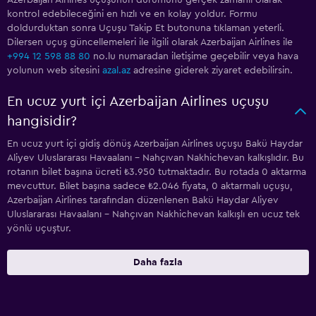
Azerbaijan Airlines uçuşunun durumunu gerçek zamanlı olarak
kontrol edebileceğini en hızlı ve en kolay yoldur. Formu
doldurduktan sonra Uçuşu Takip Et butonuna tıklaman yeterli.
Dilersen uçuş güncellemeleri ile ilgili olarak Azerbaijan Airlines ile
+994 12 598 88 80
no.lu numaradan iletişime geçebilir veya hava
yolunun web sitesini
azal.az
adresine giderek ziyaret edebilirsin.
En ucuz yurt içi Azerbaijan Airlines uçuşu
hangisidir?
En ucuz yurt içi gidiş dönüş Azerbaijan Airlines uçuşu Bakü Haydar
Aliyev Uluslararası Havaalanı - Nahçıvan Nakhichevan kalkışlıdır. Bu
rotanın bilet başına ücreti ₺3.950 tutmaktadır. Bu rotada 0 aktarma
mevcuttur. Bilet başına sadece ₺2.046 fiyata, 0 aktarmalı uçuşu,
Azerbaijan Airlines tarafından düzenlenen Bakü Haydar Aliyev
Uluslararası Havaalanı - Nahçıvan Nakhichevan kalkışlı en ucuz tek
yönlü uçuştur.
Daha fazla