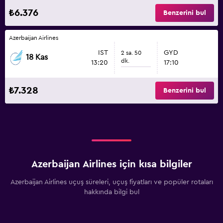
₺6.376
Benzerini bul
Azerbaijan Airlines
IST
GYD
2 sa. 50
18 Kas
dk.
13:20
17:10
₺7.328
Benzerini bul
Azerbaijan Airlines için kısa bilgiler
Azerbaijan Airlines uçuş süreleri, uçuş fiyatları ve popüler rotaları
hakkında bilgi bul