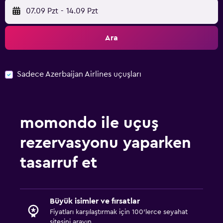
07.09 Pzt
-
14.09 Pzt
Ara
Sadece Azerbaijan Airlines uçuşları
momondo ile uçuş
rezervasyonu yaparken
tasarruf et
Büyük isimler ve fırsatlar
Fiyatları karşılaştırmak için 100'lerce seyahat
sitesini arayın.