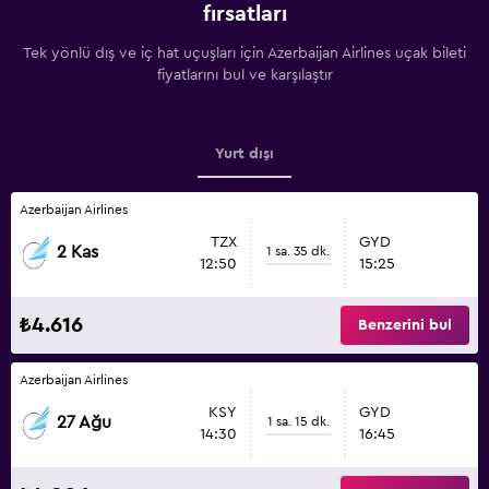
fırsatları
Tek yönlü dış ve iç hat uçuşları için Azerbaijan Airlines uçak bileti
fiyatlarını bul ve karşılaştır
Yurt dışı
Azerbaijan Airlines
TZX
GYD
2 Kas
1 sa. 35 dk.
12:50
15:25
₺4.616
Benzerini bul
Azerbaijan Airlines
KSY
GYD
27 Ağu
1 sa. 15 dk.
14:30
16:45