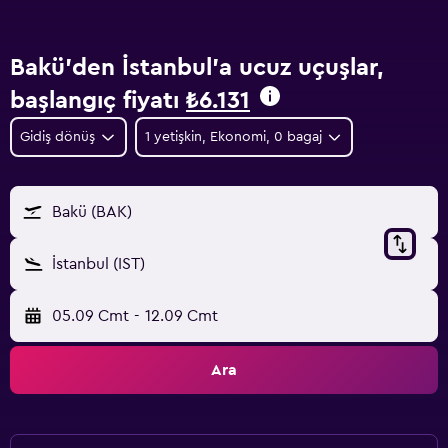
Bakü'den İstanbul'a ucuz uçuşlar,
başlangıç fiyatı
₺6.131
Gidiş dönüş
1 yetişkin, Ekonomi, 0 bagaj
Bakü (BAK)
İstanbul (IST)
05.09 Cmt
-
12.09 Cmt
Ara