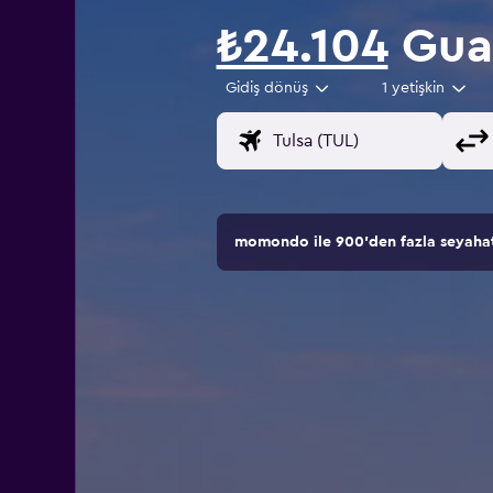
₺24.104
Gua
Gidiş dönüş
1 yetişkin
momondo ile 900'den fazla seyahat s