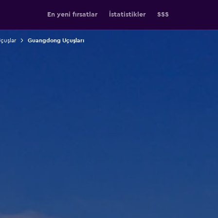
En yeni fırsatlar
İstatistikler
SSS
Uçuşlar
Guangdong Uçuşları