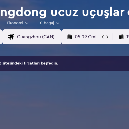
ngdong ucuz uçuşlar
Ekonomi
0 bagaj
05.09 Cmt
1
itesindeki fırsatları keşfedin.