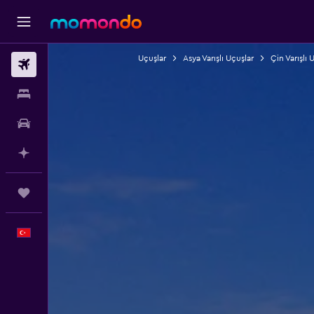
Uçuşlar
Asya Varışlı Uçuşlar
Çin Varışlı 
Uçak Bileti
Konaklama
Kiralık Araç
AI ile Planla
Trips
Türkçe