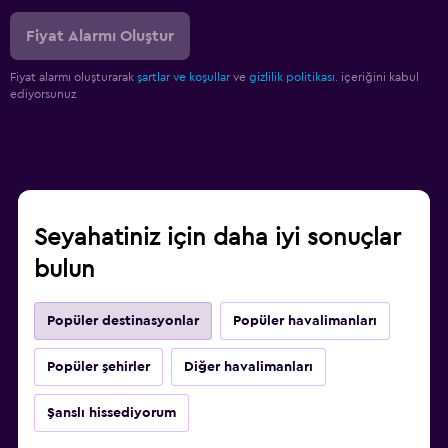
Fiyat Alarmı Oluştur
Fiyat alarmı oluşturarak
şartlar ve koşullar
ve
gizlilik politikası.
içeriğini kabul
ediyorsunuz
Seyahatiniz için daha iyi sonuçlar
bulun
Popüler destinasyonlar
Popüler havalimanları
Popüler şehirler
Diğer havalimanları
Şanslı hissediyorum