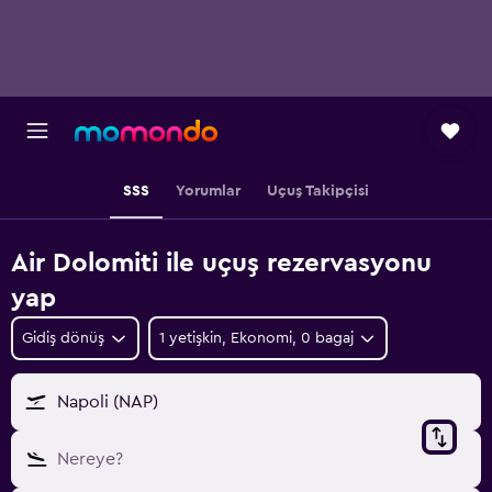
SSS
Yorumlar
Uçuş Takipçisi
Air Dolomiti ile uçuş rezervasyonu
yap
Gidiş dönüş
1 yetişkin, Ekonomi, 0 bagaj
Napoli (NAP)
Nereye?