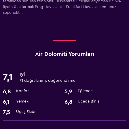
tarafından sunulan tek yönlü uluslararası uçuşları arıyorsan ₺3.374
fiyata 0 aktarmalı Prag Havaalanı - Frankfurt Havaalanı en ucuz
seçenektir.
Air Dolomiti Yorumları
İyi
7,1
71 doğrulanmış değerlendirme
6,8
5,9
Konfor
Eğlence
6,1
6,8
Yemek
Uçağa Biniş
7,5
Uçuş Ekibi