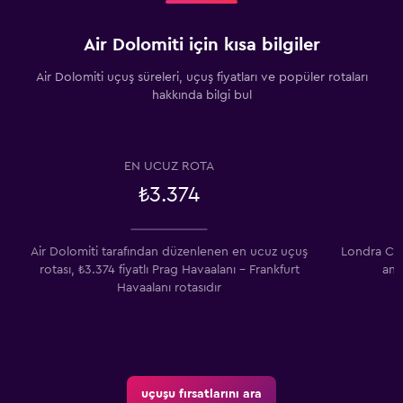
Air Dolomiti için kısa bilgiler
Air Dolomiti uçuş süreleri, uçuş fiyatları ve popüler rotaları
hakkında bilgi bul
EN UCUZ ROTA
₺3.374
Air Dolomiti tarafından düzenlenen en ucuz uçuş
Londra Cit
rotası, ₺3.374 fiyatlı Prag Havaalanı - Frankfurt
and
Havaalanı rotasıdır
uçuşu fırsatlarını ara