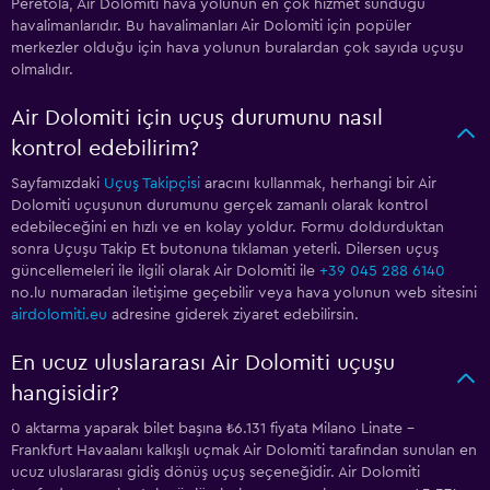
Peretola, Air Dolomiti hava yolunun en çok hizmet sunduğu
havalimanlarıdır. Bu havalimanları Air Dolomiti için popüler
merkezler olduğu için hava yolunun buralardan çok sayıda uçuşu
olmalıdır.
Air Dolomiti için uçuş durumunu nasıl
kontrol edebilirim?
Sayfamızdaki
Uçuş Takipçisi
aracını kullanmak, herhangi bir Air
Dolomiti uçuşunun durumunu gerçek zamanlı olarak kontrol
edebileceğini en hızlı ve en kolay yoldur. Formu doldurduktan
sonra Uçuşu Takip Et butonuna tıklaman yeterli. Dilersen uçuş
güncellemeleri ile ilgili olarak Air Dolomiti ile
+39 045 288 6140
no.lu numaradan iletişime geçebilir veya hava yolunun web sitesini
airdolomiti.eu
adresine giderek ziyaret edebilirsin.
En ucuz uluslararası Air Dolomiti uçuşu
hangisidir?
0 aktarma yaparak bilet başına ₺6.131 fiyata Milano Linate -
Frankfurt Havaalanı kalkışlı uçmak Air Dolomiti tarafından sunulan en
ucuz uluslararası gidiş dönüş uçuş seçeneğidir. Air Dolomiti