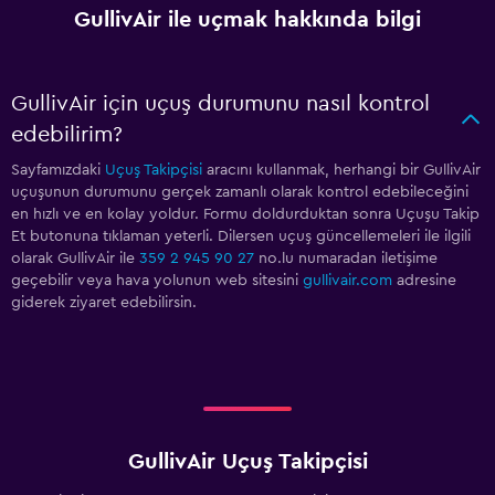
GullivAir ile uçmak hakkında bilgi
GullivAir için uçuş durumunu nasıl kontrol
edebilirim?
Sayfamızdaki
Uçuş Takipçisi
aracını kullanmak, herhangi bir GullivAir
uçuşunun durumunu gerçek zamanlı olarak kontrol edebileceğini
en hızlı ve en kolay yoldur. Formu doldurduktan sonra Uçuşu Takip
Et butonuna tıklaman yeterli. Dilersen uçuş güncellemeleri ile ilgili
olarak GullivAir ile
359 2 945 90 27
no.lu numaradan iletişime
geçebilir veya hava yolunun web sitesini
gullivair.com
adresine
giderek ziyaret edebilirsin.
GullivAir Uçuş Takipçisi