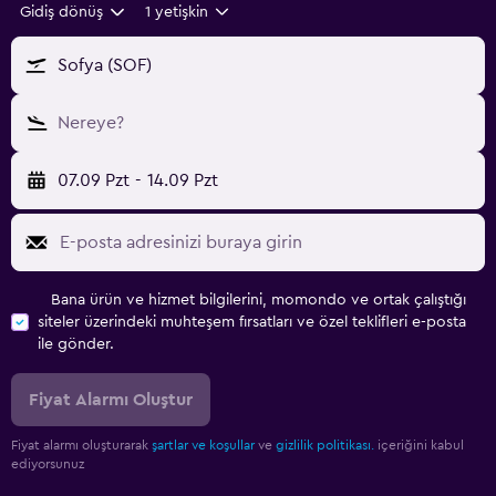
Gidiş dönüş
1 yetişkin
Sofya (SOF)
Nereye?
07.09 Pzt
-
14.09 Pzt
Bana ürün ve hizmet bilgilerini, momondo ve ortak çalıştığı
siteler üzerindeki muhteşem fırsatları ve özel teklifleri e-posta
ile gönder.
Fiyat Alarmı Oluştur
Fiyat alarmı oluşturarak
şartlar ve koşullar
ve
gizlilik politikası.
içeriğini kabul
ediyorsunuz