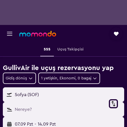
SSS
Uçuş Takipçisi
GullivAir ile uçuş rezervasyonu yap
Gidiş dönüş
1 yetişkin, Ekonomi, 0 bagaj
Sofya (SOF)
Nereye?
07.09 Pzt
-
14.09 Pzt