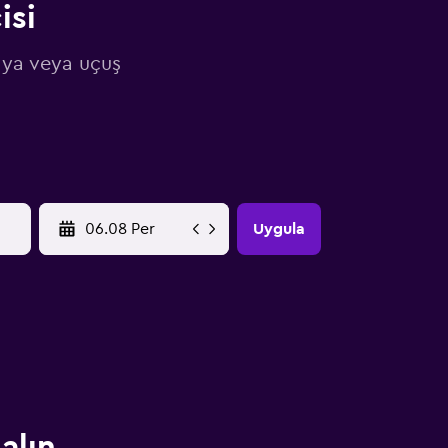
isi
aya veya uçuş
YYYY-MM-DD
Uygula
alın