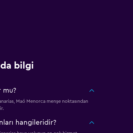
da bilgi
r mu?
r Canarias, Maó Menorca menşe noktasından
r.
arı hangileridir?