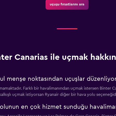
uçuşu fırsatlarını ara
nter Canarias ile uçmak hakkın
bul menşe noktasından uçuşlar düzenliyo
 uçmamaktadır. Farklı bir havalimanından uçmak istersen Binte
alkışlı uçmak istiyorsan Ryanair diğer bir hava yolu seçeneğidi
olunun en çok hizmet sunduğu havalimanl