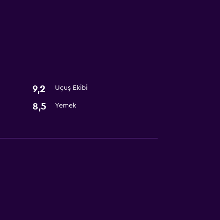
ı
9,2
Uçuş Ekibi
8,5
Yemek