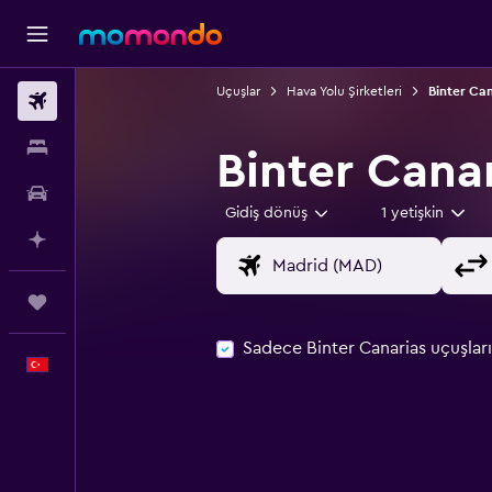
Uçuşlar
Hava Yolu Şirketleri
Binter Can
Uçak Bileti
Konaklama
Binter Cana
Kiralık Araç
Gidiş dönüş
1 yetişkin
AI ile Planla
Trips
Sadece Binter Canarias uçuşları
Türkçe