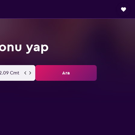
yonu yap
2.09 Cmt
Ara