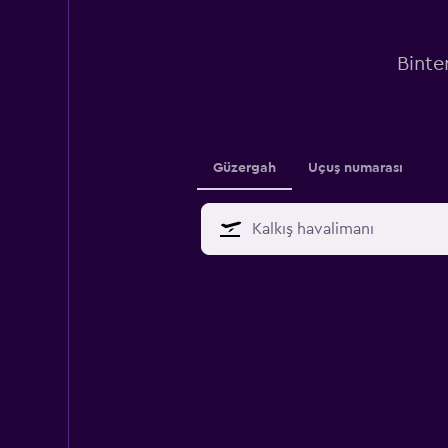
Binte
Güzergah
Uçuş numarası