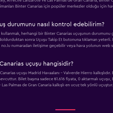
zey, Arrecife Lanzarote ve Las Palmas de Gran Canaria, Binter
imanları Binter Canarias için popüler merkezler olduğu için h
çuş durumunu nasıl kontrol edebilirim?
 kullanmak, herhangi bir Binter Canarias uçuşunun durumunu g
doldurduktan sonra Uçuşu Takip Et butonuna tıklaman yeterli. Di
2
no.lu numaradan iletişime geçebilir veya hava yolunun web s
 Canarias uçuşu hangisidir?
 Canarias uçuşu Madrid Havaalanı - Valverde Hierro kalkışlıdır. 
vcuttur. Bilet başına sadece ₺1.616 fiyata, 0 aktarmalı uçuşu,
 Las Palmas de Gran Canaria kalkışlı en ucuz tek yönlü uçuştur