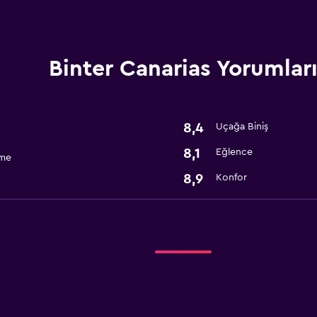
Binter Canarias Yorumlar
8,4
Uçağa Biniş
8,1
Eğlence
rme
8,9
Konfor