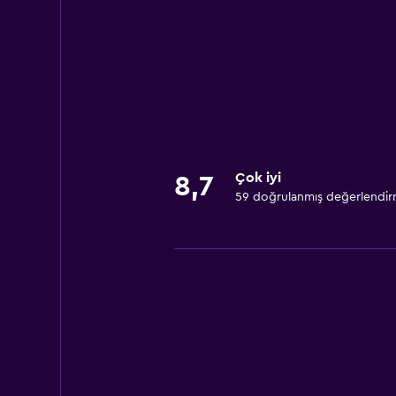
Çok iyi
8,7
59 doğrulanmış değerlendi