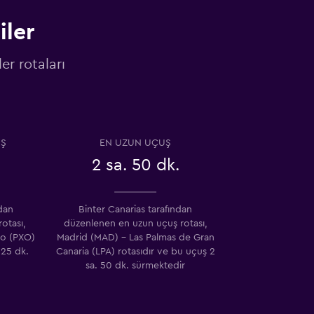
iler
er rotaları
UŞ
EN UZUN UÇUŞ
.
2 sa. 50 dk.
ndan
Binter Canarias tarafından
otası,
düzenlenen en uzun uçuş rotası,
to (PXO)
Madrid (MAD) - Las Palmas de Gran
 25 dk.
Canaria (LPA) rotasıdır ve bu uçuş 2
sa. 50 dk. sürmektedir