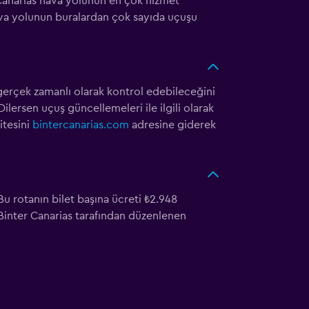
 Canarias hava yolunun en çok hizmet
ava yolunun buralardan çok sayıda uçuşu
erçek zamanlı olarak kontrol edebileceğini
lersen uçuş güncellemeleri ile ilgili olarak
itesini
bintercanarias.com
adresine giderek
Bu rotanın bilet başına ücreti ₺2.948
 Binter Canarias tarafından düzenlenen
.