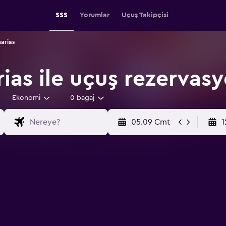
SSS
Yorumlar
Uçuş Takipçisi
arias
rias ile uçuş rezervas
Ekonomi
0 bagaj
05.09 Cmt
1