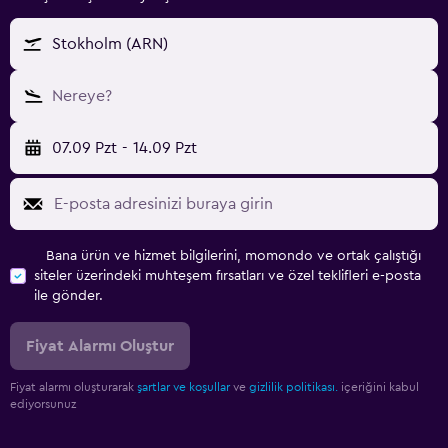
Stokholm (ARN)
Nereye?
07.09 Pzt
-
14.09 Pzt
Bana ürün ve hizmet bilgilerini, momondo ve ortak çalıştığı
siteler üzerindeki muhteşem fırsatları ve özel teklifleri e-posta
ile gönder.
Fiyat Alarmı Oluştur
Fiyat alarmı oluşturarak
şartlar ve koşullar
ve
gizlilik politikası.
içeriğini kabul
ediyorsunuz