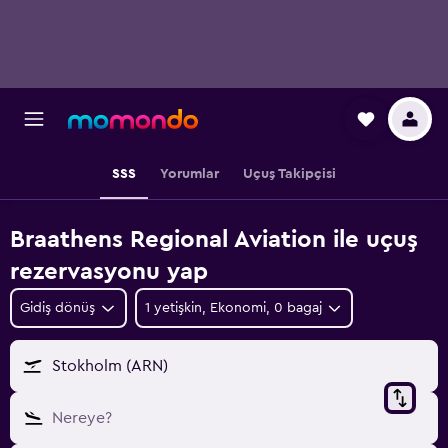
SSS
Yorumlar
Uçuş Takipçisi
Braathens Regional Aviation ile uçuş
rezervasyonu yap
Gidiş dönüş
1 yetişkin, Ekonomi, 0 bagaj
Stokholm (ARN)
Nereye?