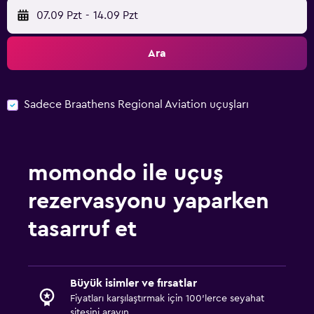
07.09 Pzt
-
14.09 Pzt
Ara
Sadece Braathens Regional Aviation uçuşları
momondo ile uçuş
rezervasyonu yaparken
tasarruf et
Büyük isimler ve fırsatlar
Fiyatları karşılaştırmak için 100'lerce seyahat
sitesini arayın.