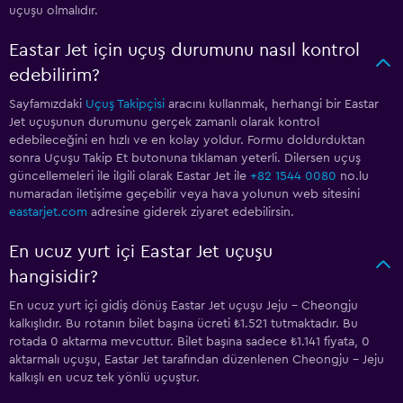
uçuşu olmalıdır.
Eastar Jet için uçuş durumunu nasıl kontrol
edebilirim?
Sayfamızdaki
Uçuş Takipçisi
aracını kullanmak, herhangi bir Eastar
Jet uçuşunun durumunu gerçek zamanlı olarak kontrol
edebileceğini en hızlı ve en kolay yoldur. Formu doldurduktan
sonra Uçuşu Takip Et butonuna tıklaman yeterli. Dilersen uçuş
güncellemeleri ile ilgili olarak Eastar Jet ile
+82 1544 0080
no.lu
numaradan iletişime geçebilir veya hava yolunun web sitesini
eastarjet.com
adresine giderek ziyaret edebilirsin.
En ucuz yurt içi Eastar Jet uçuşu
hangisidir?
En ucuz yurt içi gidiş dönüş Eastar Jet uçuşu Jeju - Cheongju
kalkışlıdır. Bu rotanın bilet başına ücreti ₺1.521 tutmaktadır. Bu
rotada 0 aktarma mevcuttur. Bilet başına sadece ₺1.141 fiyata, 0
aktarmalı uçuşu, Eastar Jet tarafından düzenlenen Cheongju - Jeju
kalkışlı en ucuz tek yönlü uçuştur.