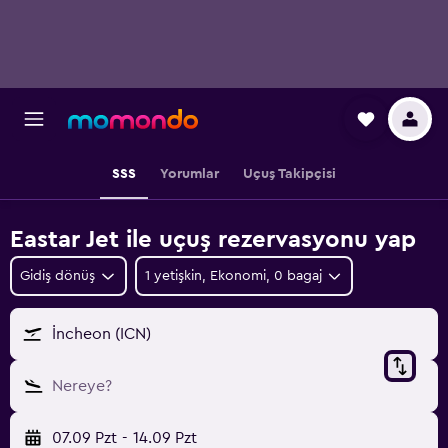
SSS
Yorumlar
Uçuş Takipçisi
Eastar Jet ile uçuş rezervasyonu yap
Gidiş dönüş
1 yetişkin, Ekonomi, 0 bagaj
İncheon (ICN)
Nereye?
07.09 Pzt
-
14.09 Pzt