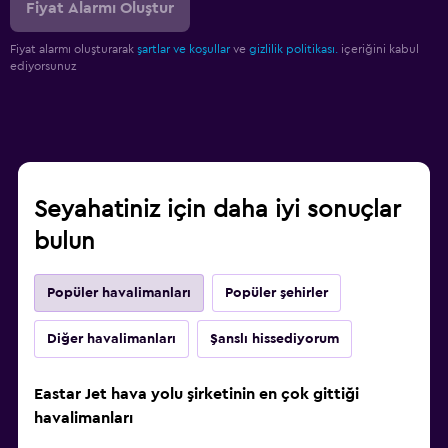
Fiyat Alarmı Oluştur
Fiyat alarmı oluşturarak
şartlar ve koşullar
ve
gizlilik politikası.
içeriğini kabul
ediyorsunuz
Seyahatiniz için daha iyi sonuçlar
bulun
Popüler havalimanları
Popüler şehirler
Diğer havalimanları
Şanslı hissediyorum
Eastar Jet hava yolu şirketinin en çok gittiği
havalimanları