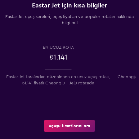
Eastar Jet için kısa bilgiler
Eastar Jet uçuş süreleri, uçuş fiyatları ve popüler rotaları hakkında
bilgi bul
EN UCUZ ROTA
₺1.141
Eastar Jet tarafından düzenlenen en ucuz uçuş rotası,
Cheongju -
₺1.141 fiyatlı Cheongju - Jeju rotasıdır
uçuşu fırsatlarını ara