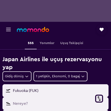
SSS
Yorumlar
Uçuş Takipçisi
Japan Airlines ile uçuş rezervasyonu
yap
Gidiş dönüş
1 yetişkin, Ekonomi, 0 bagaj
Fukuoka (FUK)
Nereye?