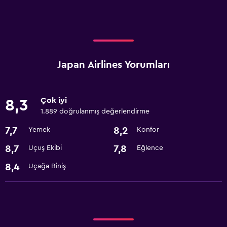
Japan Airlines Yorumları
Çok iyi
8,3
1.889 doğrulanmış değerlendirme
7,7
8,2
Yemek
Konfor
8,7
7,8
Uçuş Ekibi
Eğlence
8,4
Uçağa Biniş