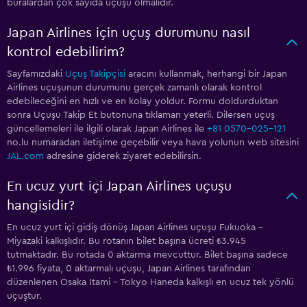
buralardan çok sayıda uçuşu olmalıdır.
Japan Airlines için uçuş durumunu nasıl
kontrol edebilirim?
Sayfamızdaki
Uçuş Takipçisi
aracını kullanmak, herhangi bir Japan
Airlines uçuşunun durumunu gerçek zamanlı olarak kontrol
edebileceğini en hızlı ve en kolay yoldur. Formu doldurduktan
sonra Uçuşu Takip Et butonuna tıklaman yeterli. Dilersen uçuş
güncellemeleri ile ilgili olarak Japan Airlines ile
+81 0570-025-121
no.lu numaradan iletişime geçebilir veya hava yolunun web sitesini
JAL.com
adresine giderek ziyaret edebilirsin.
En ucuz yurt içi Japan Airlines uçuşu
hangisidir?
En ucuz yurt içi gidiş dönüş Japan Airlines uçuşu Fukuoka -
Miyazaki kalkışlıdır. Bu rotanın bilet başına ücreti ₺3.945
tutmaktadır. Bu rotada 0 aktarma mevcuttur. Bilet başına sadece
₺1.996 fiyata, 0 aktarmalı uçuşu, Japan Airlines tarafından
düzenlenen Osaka Itami - Tokyo Haneda kalkışlı en ucuz tek yönlü
uçuştur.