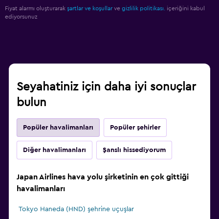
Fiyat alarmı oluşturarak
şartlar ve koşullar
ve
gizlilik politikası.
içeriğini kabul
ediyorsunuz
Seyahatiniz için daha iyi sonuçlar
bulun
Popüler havalimanları
Popüler şehirler
Diğer havalimanları
Şanslı hissediyorum
Japan Airlines hava yolu şirketinin en çok gittiği
havalimanları
Tokyo Haneda (HND) şehrine uçuşlar