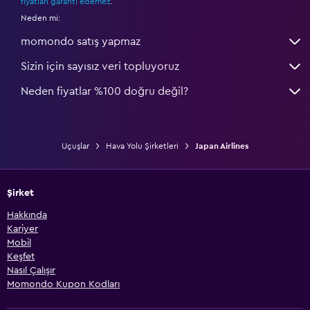
fiyatları garanti edemez
.
Neden mi:
momondo satış yapmaz
Sizin için sayısız veri topluyoruz
Neden fiyatlar %100 doğru değil?
Uçuşlar
Hava Yolu Şirketleri
Japan Airlines
Şirket
Hakkında
Kariyer
Mobil
Keşfet
Nasıl Çalışır
Momondo Kupon Kodları