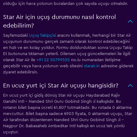
olduğu için hava yolunun buralardan çok sayıda uçuşu olmalıdır.
Star Air için uçuş durumunu nasıl kontrol
edebilirim?
Sayfamızdaki
Uçuş Takipçisi
aracını kullanmak, herhangi bir Star Air
uçuşunun durumunu gerçek zamanlı olarak kontrol edebileceğini
en hızlı ve en kolay yoldur. Formu doldurduktan sonra Uçuşu Takip
Et butonuna tıklaman yeterli. Dilersen uçuş güncellemeleri ile ilgili
olarak Star Air ile
+91 22 50799555
no.lu numaradan iletişime
geçebilir veya hava yolunun web sitesini
starair.in
adresine giderek
ziyaret edebilirsin.
En ucuz yurt içi Star Air uçuşu hangisidir?
En ucuz yurt içi gidiş dönüş Star Air uçuşu Haydarabad Rajiv
Gandhi Intl - Nanded Shri Guru Gobind Singh Ji kalkışlıdır. Bu
rotanın bilet başına ücreti ₺1.807 tutmaktadır. Bu rotada 0 aktarma
mevcuttur. Bilet başına sadece ₺903 fiyata, 0 aktarmalı uçuşu, Star
Air tarafından düzenlenen Nanded Shri Guru Gobind Singh Ji -
Nagpur Dr. Babasaheb Ambedkar Intl kalkışlı en ucuz tek yönlü
uçuştur.