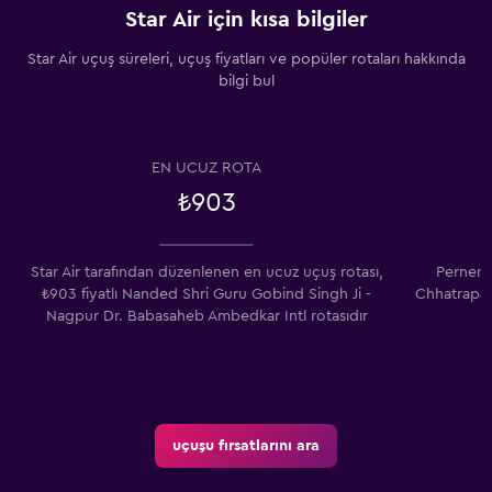
Star Air için kısa bilgiler
Star Air uçuş süreleri, uçuş fiyatları ve popüler rotaları hakkında
bilgi bul
EN UCUZ ROTA
₺903
Star Air tarafından düzenlenen en ucuz uçuş rotası,
Pernem 
₺903 fiyatlı Nanded Shri Guru Gobind Singh Ji -
Chhatrapati
Nagpur Dr. Babasaheb Ambedkar Intl rotasıdır
uçuşu fırsatlarını ara