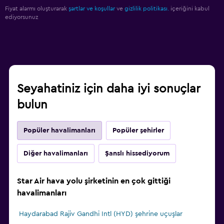
Fiyat alarmı oluşturarak
şartlar ve koşullar
ve
gizlilik politikası.
içeriğini kabul
ediyorsunuz
Seyahatiniz için daha iyi sonuçlar
bulun
Popüler havalimanları
Popüler şehirler
Diğer havalimanları
Şanslı hissediyorum
Star Air hava yolu şirketinin en çok gittiği
havalimanları
Haydarabad Rajiv Gandhi Intl (HYD) şehrine uçuşlar