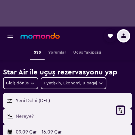
SSS
Yorumlar
Uçuş Takipçisi
Star Air ile uçuş rezervasyonu yap
Gidiş dönüş
1 yetişkin, Ekonomi, 0 bagaj
Yeni Delhi (DEL)
Nereye?
09.09 Çar
-
16.09 Çar